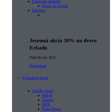
Expresné dodanie
Dvere do 10 dní
Zárubne
Jesenná akcia 30% na dvere
Erkado
Platí iba do 30.9.
Preskúmať
Vchodové dvere
Značky dverí
Wiked
Erkado
DRE
Porta Doors