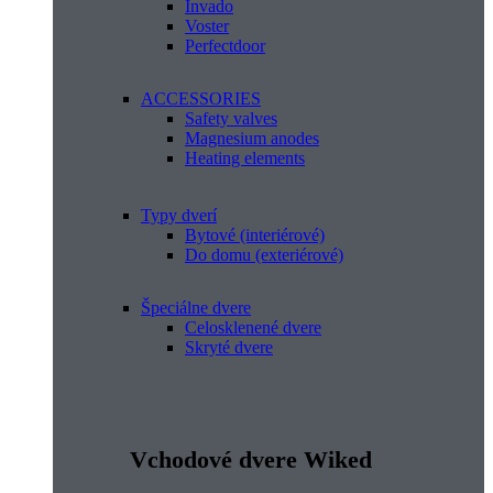
Invado
Voster
Perfectdoor
ACCESSORIES
Safety valves
Magnesium anodes
Heating elements
Typy dverí
Bytové (interiérové)
Do domu (exteriérové)
Špeciálne dvere
Celosklenené dvere
Skryté dvere
Vchodové dvere Wiked