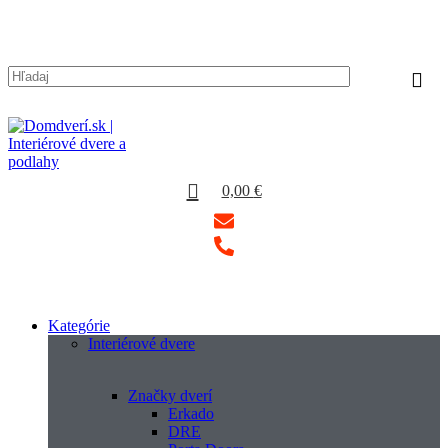
0
/
0,00
€
0,00
€
Kategórie
Interiérové dvere
Značky dverí
Erkado
DRE