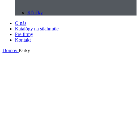
Kľučky
O nás
Katalógy na stiahnutie
Pre firmy
Kontakt
Domov
Parky
Neboli nájdené žiadne produkty zodpovedajúce vášmu výberu.