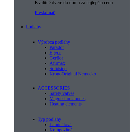
Kvalitné dvere do domu za najlepšiu cenu
Preskúmať
Podlahy
Výrobca podlahy
Parador
Egger
Gerflor
Afirmax
Solidstep
KronoOriginal Nemecko
ACCESSORIES
Safety valves
Magnesium anodes
Heating elements
Typ podlahy
Laminátová
Kompozitná