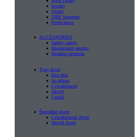
Porta Doors
Invado
Voster
DRE Supreme
Perfectdoor
ACCESSORIES
Safety valves
Magnesium anodes
Heating elements
Typy dverí
Bez skla
So sklom
Celosklenené
Skryté
Lesklé
Špeciálne dvere
Celosklenené dvere
Skryté dvere