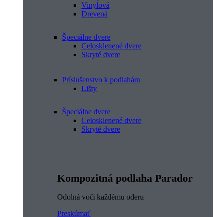
Vinylová
Drevená
Špeciálne dvere
Celosklenené dvere
Skryté dvere
Príslušenstvo k podlahám
Lišty
Špeciálne dvere
Celosklenené dvere
Skryté dvere
Kompozitná podlaha Parador
Odolná voči každému oderu
Preskúmať