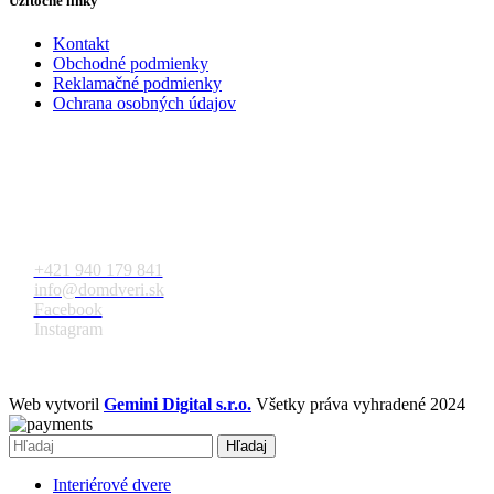
Užitočné linky
Kontakt
Obchodné podmienky
Reklamačné podmienky
Ochrana osobných údajov
Kontakt
+421 940 179 841
info@domdveri.sk
Facebook
Instagram
Web vytvoril
Gemini Digital s.r.o.
Všetky práva vyhradené 2024
Hľadaj
Interiérové dvere