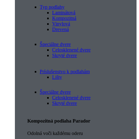
Typ podlahy
Laminátová
Kompozitná
Vinylová
Drevená
Špeciálne dvere
Celosklenené dvere
Skryté dvere
Príslušenstvo k podlahám
Lišty
Špeciálne dvere
Celosklenené dvere
Skryté dvere
Kompozitná podlaha Parador
Odolná voči každému oderu