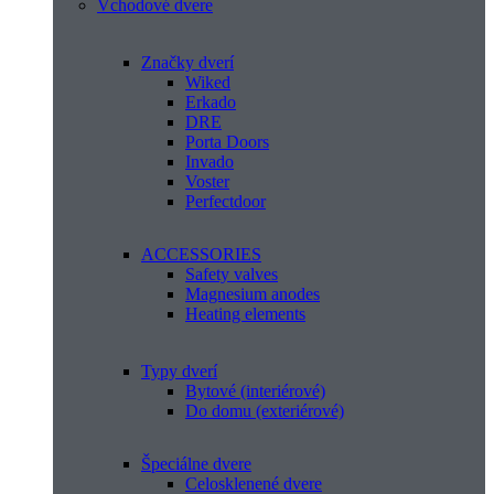
Vchodové dvere
Značky dverí
Wiked
Erkado
DRE
Porta Doors
Invado
Voster
Perfectdoor
ACCESSORIES
Safety valves
Magnesium anodes
Heating elements
Typy dverí
Bytové (interiérové)
Do domu (exteriérové)
Špeciálne dvere
Celosklenené dvere