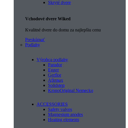
Skryté dvere
Vchodové dvere Wiked
Kvalitné dvere do domu za najlepšiu cenu
Preskúmať
Podlahy
Výrobca podlahy
Parador
Egger
Gerflor
Afirmax
Solidstep
KronoOriginal Nemecko
ACCESSORIES
Safety valves
Magnesium anodes
Heating elements