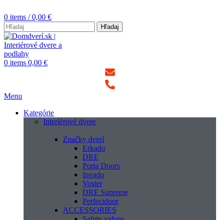
0
items
/
0,00
€
Hľadaj
0
items
0,00
€
Menu
Kategórie
Interiérové dvere
Značky dverí
Erkado
DRE
Porta Doors
Invado
Voster
DRE Supreme
Perfectdoor
ACCESSORIES
Safety valves