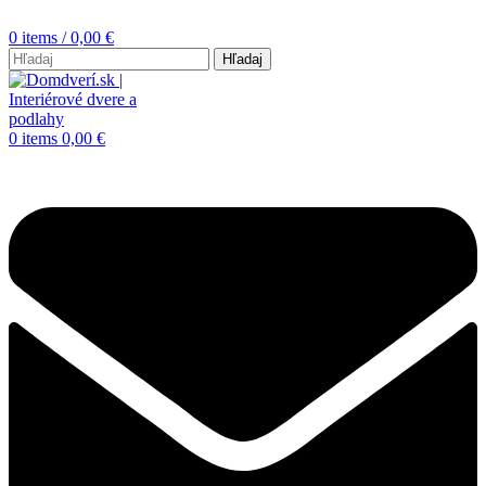
0
items
/
0,00
€
Hľadaj
0
items
0,00
€