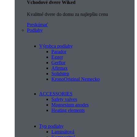
Vchodové dvere Wiked
Kvalitné dvere do domu za najlepšiu cenu
Preskúmať
Podlahy
Výrobca podlahy
Parador
Egger
Gerflor
Afirmax
Solidstep
KronoOriginal Nemecko
ACCESSORIES
Safety valves
Magnesium anodes
Heating elements
Typ podlahy
Laminátová