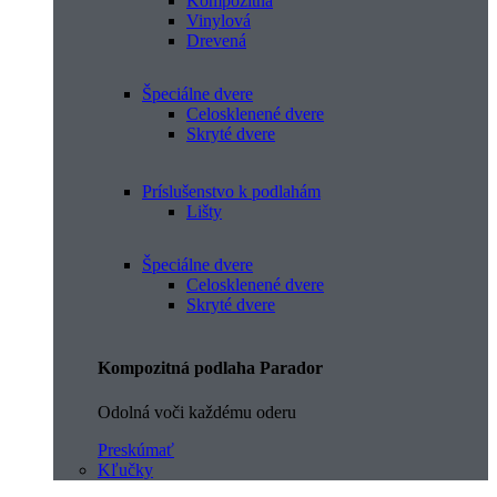
Kompozitná
Vinylová
Drevená
Špeciálne dvere
Celosklenené dvere
Skryté dvere
Príslušenstvo k podlahám
Lišty
Špeciálne dvere
Celosklenené dvere
Skryté dvere
Kompozitná podlaha Parador
Odolná voči každému oderu
Preskúmať
Kľučky