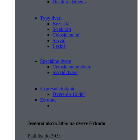
Heating elements
Typy dverí
Bez skla
So sklom
Celosklenené
Skryté
Lesklé
Špeciálne dvere
Celosklenené dvere
Skryté dvere
Expresné dodanie
Dvere do 10 dní
Zárubne
Jesenná akcia 30% na dvere Erkado
Platí iba do 30.9.