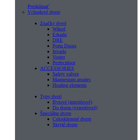
Preskúmať
Vchodové dvere
Značky dverí
Wiked
Erkado
DRE
Porta Doors
Invado
Voster
Perfectdoor
ACCESSORIES
Safety valves
Magnesium anodes
Heating elements
Typy dverí
Bytové (interiérové)
Do domu (exteriérové)
Špeciálne dvere
Celosklenené dvere
Skryté dvere