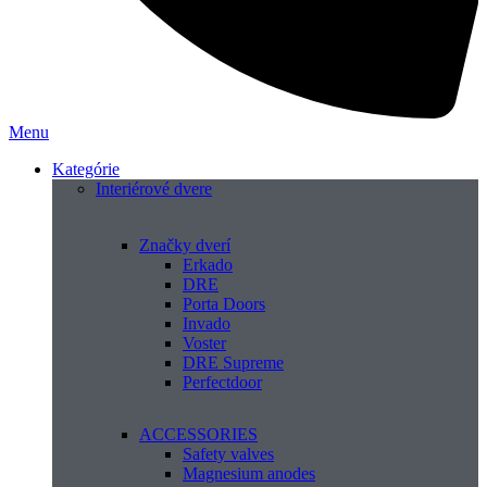
Menu
Kategórie
Interiérové dvere
Značky dverí
Erkado
DRE
Porta Doors
Invado
Voster
DRE Supreme
Perfectdoor
ACCESSORIES
Safety valves
Magnesium anodes