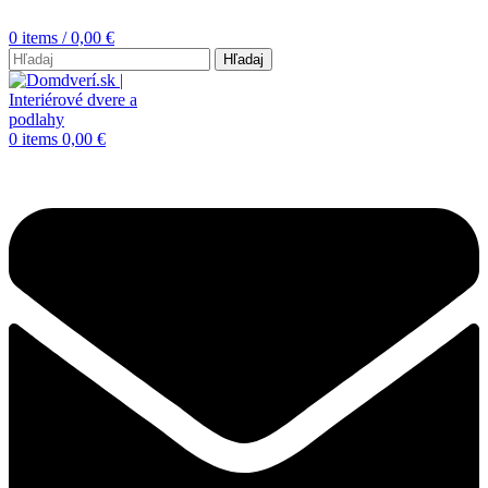
0
items
/
0,00
€
Hľadaj
0
items
0,00
€