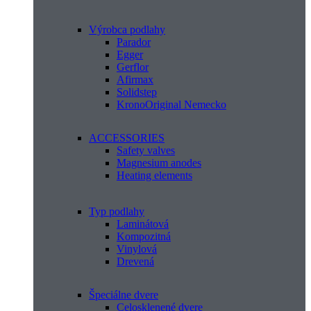
Výrobca podlahy
Parador
Egger
Gerflor
Afirmax
Solidstep
KronoOriginal Nemecko
ACCESSORIES
Safety valves
Magnesium anodes
Heating elements
Typ podlahy
Laminátová
Kompozitná
Vinylová
Drevená
Špeciálne dvere
Celosklenené dvere