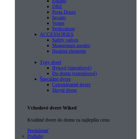
Erkado
DRE
Porta Doors
Invado
Voster
Perfectdoor
ACCESSORIES
Safety valves
Magnesium anodes
Heating elements
Typy dverí
Bytové (interiérové)
Do domu (exteriérové)
Špeciálne dvere
Celosklenené dvere
Skryté dvere
Vchodové dvere Wiked
Kvalitné dvere do domu za najlepšiu cenu
Preskúmať
Podlahy