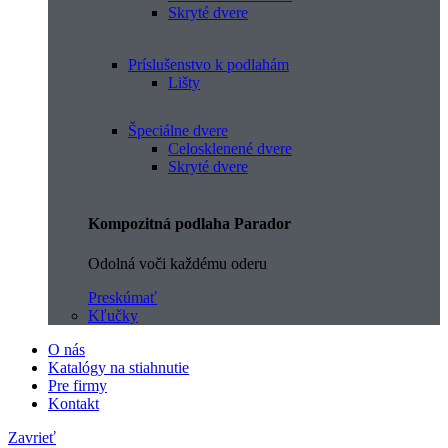
Skryté dvere
Príslušenstvo k podlahám
Lišty
Špeciálne dvere
Celosklenené dvere
Skryté dvere
Kompozitná podlaha Parador
Odolná voči každému oderu
Preskúmať
Kľučky
O nás
Katalógy na stiahnutie
Pre firmy
Kontakt
Zavrieť