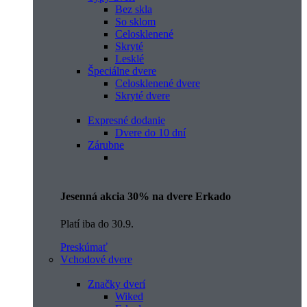
Bez skla
So sklom
Celosklenené
Skryté
Lesklé
Špeciálne dvere
Celosklenené dvere
Skryté dvere
Expresné dodanie
Dvere do 10 dní
Zárubne
Jesenná akcia 30% na dvere Erkado
Platí iba do 30.9.
Preskúmať
Vchodové dvere
Značky dverí
Wiked