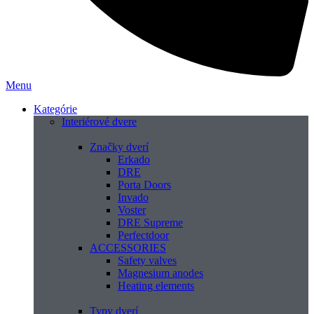
Menu
Kategórie
Interiérové dvere
Značky dverí
Erkado
DRE
Porta Doors
Invado
Voster
DRE Supreme
Perfectdoor
ACCESSORIES
Safety valves
Magnesium anodes
Heating elements
Typy dverí