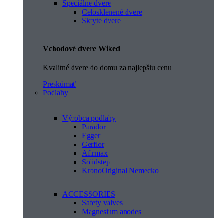
Špeciálne dvere
Celosklenené dvere
Skryté dvere
Vchodové dvere Wiked
Kvalitné dvere do domu za najlepšiu cenu
Preskúmať
Podlahy
Výrobca podlahy
Parador
Egger
Gerflor
Afirmax
Solidstep
KronoOriginal Nemecko
ACCESSORIES
Safety valves
Magnesium anodes