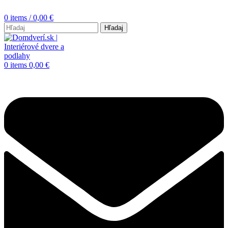
0
items
/
0,00
€
Hľadaj
0
items
0,00
€