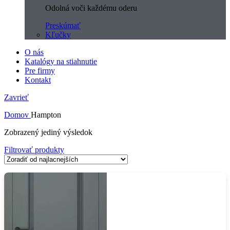
Odolná voči každému oderu
Preskúmať
Kľučky
O nás
Katalógy na stiahnutie
Pre firmy
Kontakt
Zavrieť
Domov
Hampton
Zobrazený jediný výsledok
Filtrovať produkty