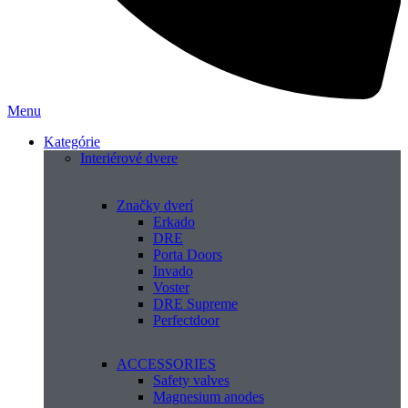
Menu
Kategórie
Interiérové dvere
Značky dverí
Erkado
DRE
Porta Doors
Invado
Voster
DRE Supreme
Perfectdoor
ACCESSORIES
Safety valves
Magnesium anodes