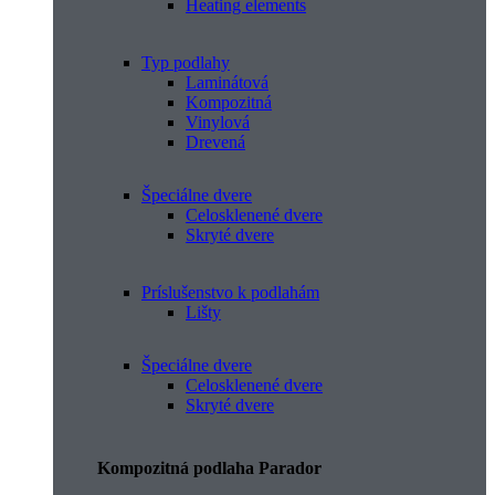
Heating elements
Typ podlahy
Laminátová
Kompozitná
Vinylová
Drevená
Špeciálne dvere
Celosklenené dvere
Skryté dvere
Príslušenstvo k podlahám
Lišty
Špeciálne dvere
Celosklenené dvere
Skryté dvere
Kompozitná podlaha Parador