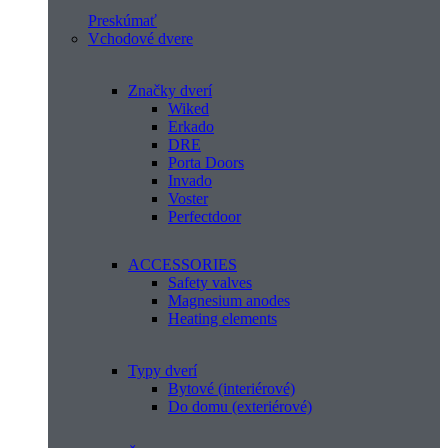
Preskúmať
Vchodové dvere
Značky dverí
Wiked
Erkado
DRE
Porta Doors
Invado
Voster
Perfectdoor
ACCESSORIES
Safety valves
Magnesium anodes
Heating elements
Typy dverí
Bytové (interiérové)
Do domu (exteriérové)