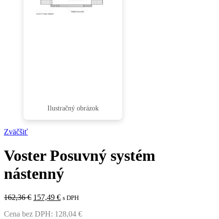
Zväčšiť
Voster Posuvný systém
nástenný
Pôvodná
Aktuálna
162,36
€
157,49
€
s DPH
cena
cena
Cena bez DPH:
128,04
€
bola:
je: