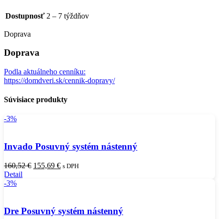
Dostupnosť
2 – 7 týždňov
Doprava
Doprava
Podla aktuálneho cenníku:
https://domdveri.sk/cennik-dopravy/
Súvisiace produkty
-3%
Invado Posuvný systém nástenný
Pôvodná
Aktuálna
160,52
€
155,69
€
s DPH
cena
cena
Detail
bola:
je:
-3%
160,52 €.
155,69 €.
Dre Posuvný systém nástenný