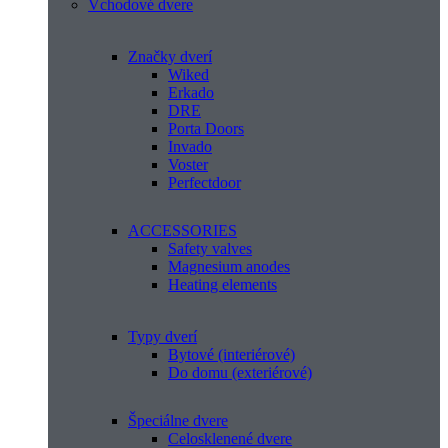
Vchodové dvere
Značky dverí
Wiked
Erkado
DRE
Porta Doors
Invado
Voster
Perfectdoor
ACCESSORIES
Safety valves
Magnesium anodes
Heating elements
Typy dverí
Bytové (interiérové)
Do domu (exteriérové)
Špeciálne dvere
Celosklenené dvere