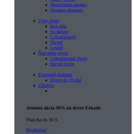
Magnesium anodes
Heating elements
Typy dverí
Bez skla
So sklom
Celosklenené
Skryté
Lesklé
Špeciálne dvere
Celosklenené dvere
Skryté dvere
Expresné dodanie
Dvere do 10 dní
Zárubne
Jesenná akcia 30% na dvere Erkado
Platí iba do 30.9.
Preskúmať