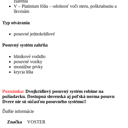
žiareniu
V – Platinium fólia – odolnosť voči oteru, poškriabaniu a
škvrnám
Typ otvárania
posuvné jednokrídlové
Posuvný systém zahŕňa
hliníkové vodidlo
posuvné vozíky
montážne prvky
krycia lišta
Poznámka:
Dvojkrídlový posuvný systém robíme na
požiadavku. Dostupná slovenská aj poľská norma posuvu
Dvere nie sú súčasťou posuvného systému!!
Ďalšie informácie
Značka
VOSTER