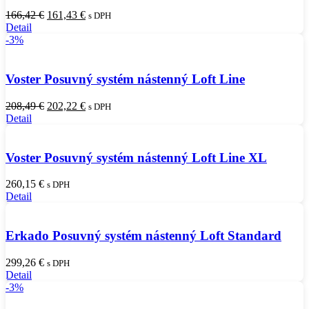
Pôvodná
Aktuálna
166,42
€
161,43
€
s DPH
cena
cena
Detail
bola:
je:
-3%
166,42 €.
161,43 €.
Voster Posuvný systém nástenný Loft Line
Pôvodná
Aktuálna
208,49
€
202,22
€
s DPH
cena
cena
Detail
bola:
je:
208,49 €.
202,22 €.
Voster Posuvný systém nástenný Loft Line XL
260,15
€
s DPH
Detail
Erkado Posuvný systém nástenný Loft Standard
299,26
€
s DPH
Detail
-3%