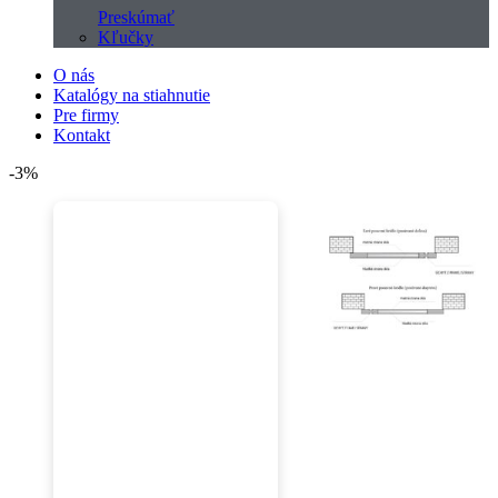
Preskúmať
Kľučky
O nás
Katalógy na stiahnutie
Pre firmy
Kontakt
-3%