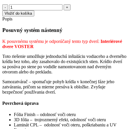
162,36 €.
157,49 €.
množstvo
Voster
Vložiť do košíka
Posuvný
Popis
systém
nástenný
Posuvný systém nástenný
K posuvnému systému je odporúčaný tento typ dverí:
Interiérové
dvere VOSTER
Toto riešenie umožňuje jednoduchú inštaláciu vodiaceho a dverného
krídla bez toho, aby zasahovalo do existujúcich stien. Krídlo dverí
sa posúva po stene po vodidle namontovanom nad dverným
otvorom alebo do prekladu.
Samozatvárač – spomaľuje pohyb krídla v konečnej fáze jeho
zatvárania, pričom sa mierne presúva k obložke. Zvyšuje
bezpečnosť používania dverí.
Povrchová úprava
Fólia Finish – odolnosť voči oteru
3D fólia – trojrozmerný efekt, odolnosť voči oteru
Laminát CPL – odolnosť voči oteru, poškriabaniu a UV