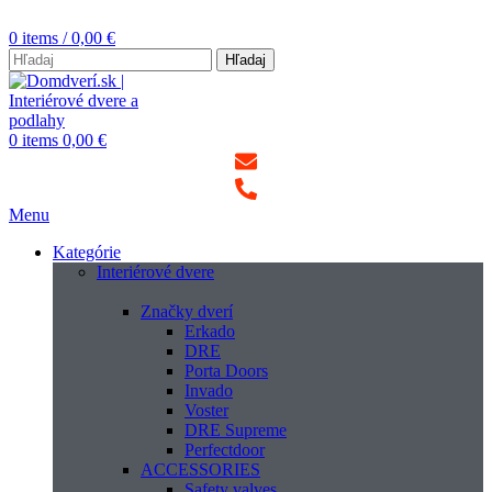
0
items
/
0,00
€
Hľadaj
0
items
0,00
€
Menu
Kategórie
Interiérové dvere
Značky dverí
Erkado
DRE
Porta Doors
Invado
Voster
DRE Supreme
Perfectdoor
ACCESSORIES
Safety valves