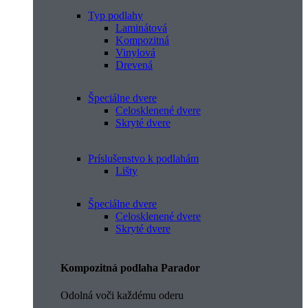
Typ podlahy
Laminátová
Kompozitná
Vinylová
Drevená
Špeciálne dvere
Celosklenené dvere
Skryté dvere
Príslušenstvo k podlahám
Lišty
Špeciálne dvere
Celosklenené dvere
Skryté dvere
Kompozitná podlaha Parador
Odolná voči každému oderu