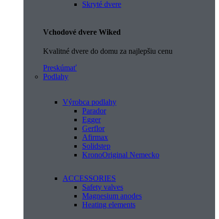
Skryté dvere
Vchodové dvere Wiked
Kvalitné dvere do domu za najlepšiu cenu
Preskúmať
Podlahy
Výrobca podlahy
Parador
Egger
Gerflor
Afirmax
Solidstep
KronoOriginal Nemecko
ACCESSORIES
Safety valves
Magnesium anodes
Heating elements