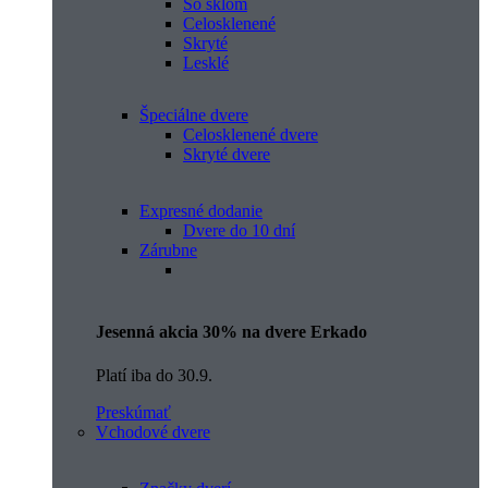
So sklom
Celosklenené
Skryté
Lesklé
Špeciálne dvere
Celosklenené dvere
Skryté dvere
Expresné dodanie
Dvere do 10 dní
Zárubne
Jesenná akcia 30% na dvere Erkado
Platí iba do 30.9.
Preskúmať
Vchodové dvere