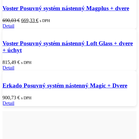
Voster Posuvný systém nástenný Magplus + dvere
Pôvodná
Aktuálna
690,03
€
669,33
€
s DPH
cena
cena
Detail
bola:
je:
690,03 €.
669,33 €.
Voster Posuvný systém nástenný Loft Glass + dvere
+ úchyt
815,49
€
s DPH
Detail
Erkado Posuvný systém nástenný Magic + Dvere
900,73
€
s DPH
Detail