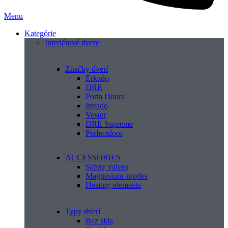
Menu
Kategórie
Interiérové dvere
Značky dverí
Erkado
DRE
Porta Doors
Invado
Voster
DRE Supreme
Perfectdoor
ACCESSORIES
Safety valves
Magnesium anodes
Heating elements
Typy dverí
Bez skla