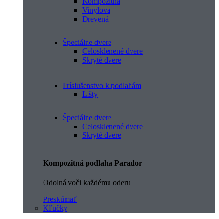
Kompozitná
Vinylová
Drevená
Špeciálne dvere
Celosklenené dvere
Skryté dvere
Príslušenstvo k podlahám
Lišty
Špeciálne dvere
Celosklenené dvere
Skryté dvere
Kompozitná podlaha Parador
Odolná voči každému oderu
Preskúmať
Kľučky