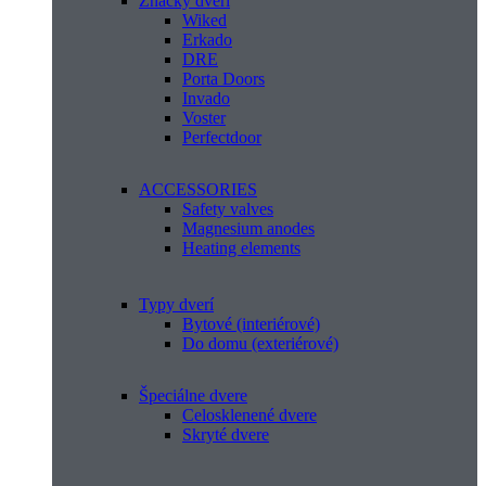
Značky dverí
Wiked
Erkado
DRE
Porta Doors
Invado
Voster
Perfectdoor
ACCESSORIES
Safety valves
Magnesium anodes
Heating elements
Typy dverí
Bytové (interiérové)
Do domu (exteriérové)
Špeciálne dvere
Celosklenené dvere
Skryté dvere