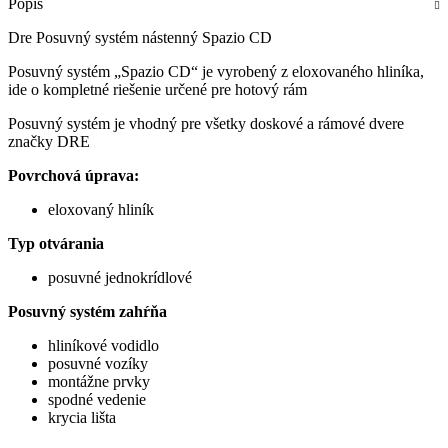
Popis
systém
nástenný
Dre Posuvný systém nástenný Spazio CD
Spazio
CD
Posuvný systém „Spazio CD“ je vyrobený z eloxovaného hliníka,
ide o kompletné riešenie určené pre hotový rám
Posuvný systém je vhodný pre všetky doskové a rámové dvere
značky DRE
Povrchová úprava:
eloxovaný hliník
Typ otvárania
posuvné jednokrídlové
Posuvný systém zahŕňa
hliníkové vodidlo
posuvné vozíky
montážne prvky
spodné vedenie
krycia lišta