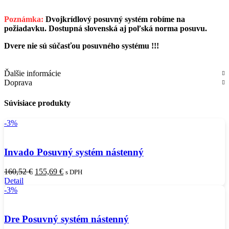
Poznámka:
Dvojkrídlový posuvný systém robíme na
požiadavku. Dostupná slovenská aj poľská norma posuvu.
Dvere
nie sú súčasťou posuvného systému !!!
Ďalšie informácie
Doprava
Súvisiace produkty
-3%
Invado Posuvný systém nástenný
Pôvodná
Aktuálna
160,52
€
155,69
€
s DPH
cena
cena
Detail
bola:
je:
-3%
160,52 €.
155,69 €.
Dre Posuvný systém nástenný