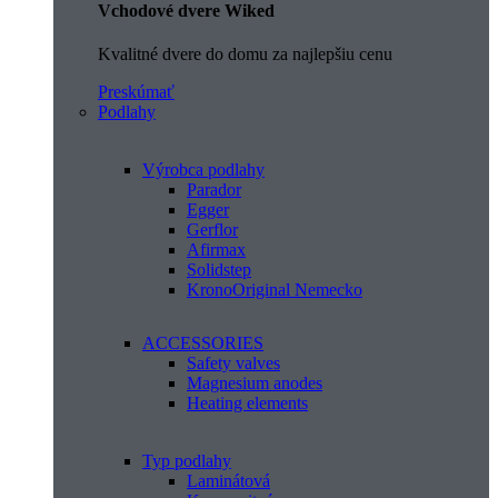
Vchodové dvere Wiked
Kvalitné dvere do domu za najlepšiu cenu
Preskúmať
Podlahy
Výrobca podlahy
Parador
Egger
Gerflor
Afirmax
Solidstep
KronoOriginal Nemecko
ACCESSORIES
Safety valves
Magnesium anodes
Heating elements
Typ podlahy
Laminátová