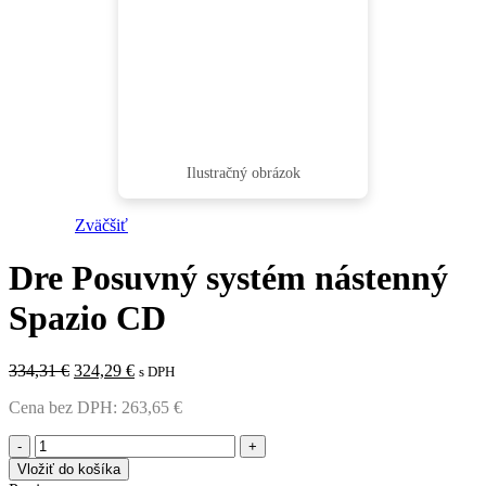
Zväčšiť
Dre Posuvný systém nástenný
Spazio CD
Pôvodná
Aktuálna
334,31
€
324,29
€
s DPH
cena
cena
Cena bez DPH:
263,65
€
bola:
je:
334,31 €.
324,29 €.
množstvo
Dre
Vložiť do košíka
Posuvný