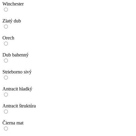
Winchester
Zlatý dub
Orech
Dub bahenný
Strieborno sivý
Antracit hladký
Antracit štruktúra
Čierna mat