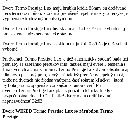
dvere
Dvere Termo Prestige Lux majú hrúbku krídla 86mm, sú dodávané
+
iba s termo zárubňou, ktorá má prerušené tepelné mosty a navyše je
zárubňa
vyplnená extrudovaným polystyrénom.
+
kľučka
Dvere Termo Prestige Lux bez skla majú Ud=0,79 čo je vhodné aj
pre pasívne a nízkoenergetické stavby.
Dvere Termo Prestige Lux so sklom majú Ud=0,89 čo je tiež veľmi
výborné.
Pri dverách Termo Prestige Lux je tiež automaticky spodný padajúci
prah aby sa zabránilo prefukovaniu, taktiež majú dvere 3 tesnenia (
1 na dverách a 2 na zárubni) . Termo Prestige Lux dvere obsahujú aj
hliníkovo plastový prah, ktorý má taktiež prerušený tepelný most,
takže na dverách nie žiadna vnútorná časť (okrem kľučky) , ktorá
by bola priamo spojená s vonkajšou stranou dverí. Pri
dverách Termo Prestige Lux platí s použitím kľučky triedy C
bezpečnostná trieda RC2. Taktiež dvere majú certifikovanú
nepriezvučnosť 32dB.
Dvere WIKED Termo Prestige Lux so zárubňou Termo
Prestige