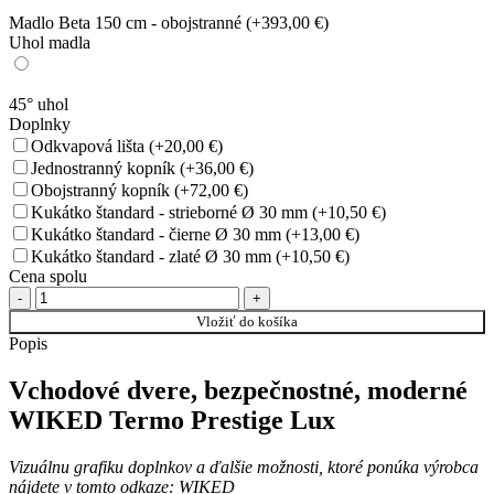
Madlo Beta 150 cm - obojstranné
(+393,00 €)
Uhol madla
45° uhol
Doplnky
Odkvapová lišta
(+20,00 €)
Jednostranný kopník
(+36,00 €)
Obojstranný kopník
(+72,00 €)
Kukátko štandard - strieborné Ø 30 mm
(+10,50 €)
Kukátko štandard - čierne Ø 30 mm
(+13,00 €)
Kukátko štandard - zlaté Ø 30 mm
(+10,50 €)
Cena spolu
množstvo
Vchodové
Vložiť do košíka
dvere
Popis
Wiked
Termo
Vchodové dvere
, bezpečnostné, moderné
Prestige
Lux
WIKED
Termo Prestige Lux
vzor
41b
Vizuálnu grafiku doplnkov a ďalšie možnosti, ktoré ponúka výrobca
plné
nájdete v tomto odkaze: WIKED
–