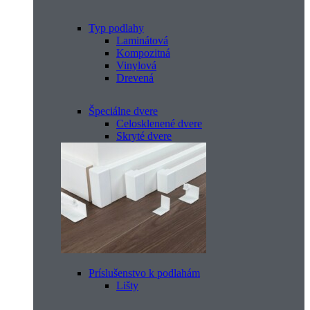
Typ podlahy
Laminátová
Kompozitná
Vinylová
Drevená
Špeciálne dvere
Celosklenené dvere
Skryté dvere
Príslušenstvo k podlahám
Lišty