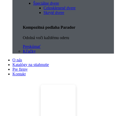
Špeciálne dvere
Celosklenené dvere
Skryté dvere
Kompozitná podlaha Parador
Odolná voči každému oderu
Preskúmať
Kľučky
O nás
Katalógy na stiahnutie
Pre firmy
Kontakt