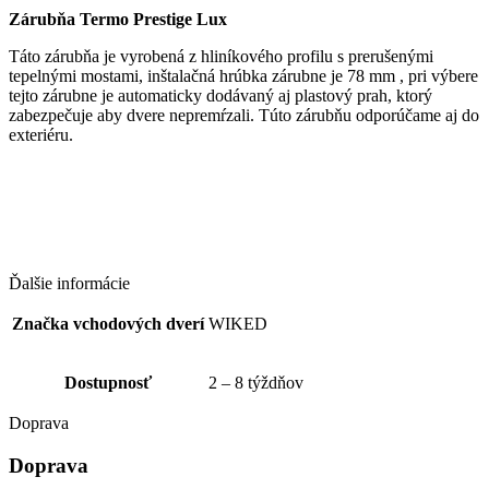
Zárubňa Termo Prestige Lux
Táto zárubňa je vyrobená z hliníkového profilu s prerušenými
tepelnými mostami, inštalačná hrúbka zárubne je 78 mm , pri výbere
tejto zárubne je automaticky dodávaný aj plastový prah, ktorý
zabezpečuje aby dvere nepremŕzali. Túto zárubňu odporúčame aj do
exteriéru.
Ďalšie informácie
Značka vchodových dverí
WIKED
Dostupnosť
2 – 8 týždňov
Doprava
Doprava