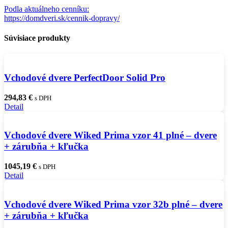
Podla aktuálneho cenníku:
https://domdveri.sk/cennik-dopravy/
Súvisiace produkty
Vchodové dvere PerfectDoor Solid Pro
294,83
€
s DPH
Detail
Vchodové dvere Wiked Prima vzor 41 plné – dvere
+ zárubňa + kľučka
1045,19
€
s DPH
Detail
Vchodové dvere Wiked Prima vzor 32b plné – dvere
+ zárubňa + kľučka