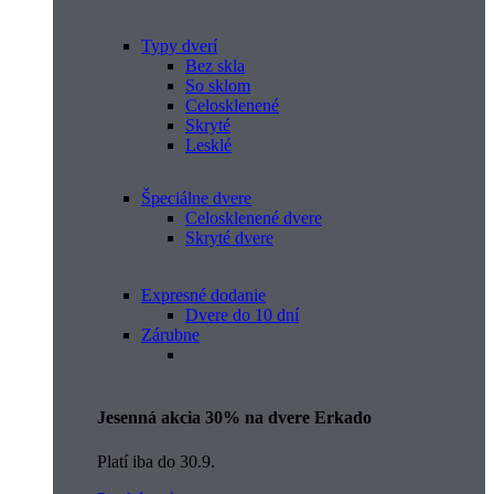
Typy dverí
Bez skla
So sklom
Celosklenené
Skryté
Lesklé
Špeciálne dvere
Celosklenené dvere
Skryté dvere
Expresné dodanie
Dvere do 10 dní
Zárubne
Jesenná akcia 30% na dvere Erkado
Platí iba do 30.9.