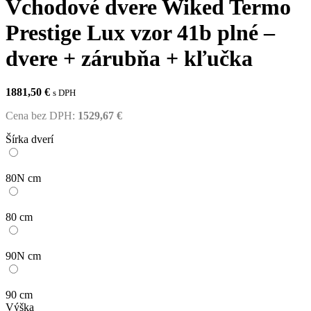
Vchodové dvere Wiked Termo
Prestige Lux vzor 41b plné –
dvere + zárubňa + kľučka
1881,50
€
s DPH
Cena bez DPH:
1529,67
€
Šírka dverí
80N cm
80 cm
90N cm
90 cm
Výška