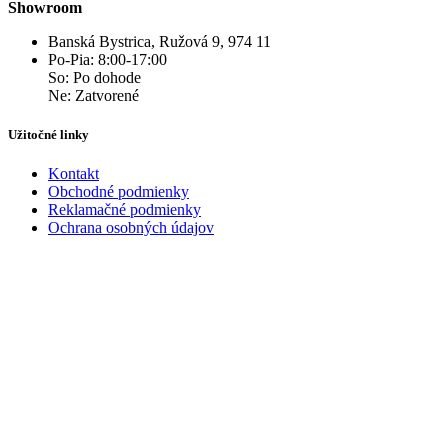
Showroom
Banská Bystrica, Ružová 9, 974 11
Po-Pia: 8:00-17:00
So: Po dohode
Ne: Zatvorené
Užitočné linky
Kontakt
Obchodné podmienky
Reklamačné podmienky
Ochrana osobných údajov
Kontakt
+421 940 179 841
info@domdveri.sk
Facebook
Instagram