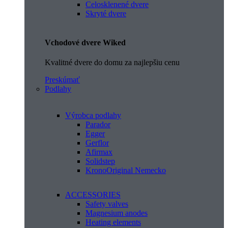
Celosklenené dvere
Skryté dvere
Vchodové dvere Wiked
Kvalitné dvere do domu za najlepšiu cenu
Preskúmať
Podlahy
Výrobca podlahy
Parador
Egger
Gerflor
Afirmax
Solidstep
KronoOriginal Nemecko
ACCESSORIES
Safety valves
Magnesium anodes
Heating elements