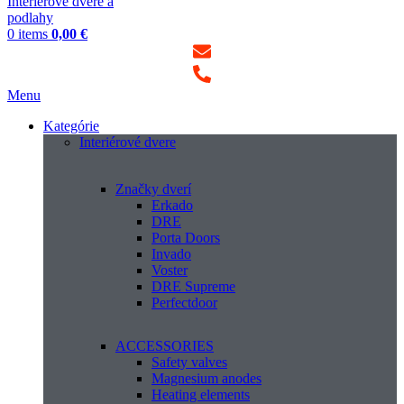
0
items
0,00
€
Menu
Kategórie
Interiérové dvere
Značky dverí
Erkado
DRE
Porta Doors
Invado
Voster
DRE Supreme
Perfectdoor
ACCESSORIES
Safety valves
Magnesium anodes
Heating elements