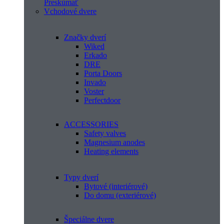
Preskúmať
Vchodové dvere
Značky dverí
Wiked
Erkado
DRE
Porta Doors
Invado
Voster
Perfectdoor
ACCESSORIES
Safety valves
Magnesium anodes
Heating elements
Typy dverí
Bytové (interiérové)
Do domu (exteriérové)
Špeciálne dvere