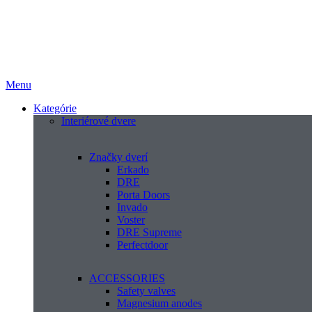
Menu
Kategórie
Interiérové dvere
Značky dverí
Erkado
DRE
Porta Doors
Invado
Voster
DRE Supreme
Perfectdoor
ACCESSORIES
Safety valves
Magnesium anodes