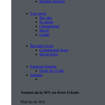
Heating elements
Typy dverí
Bez skla
So sklom
Celosklenené
Skryté
Lesklé
Špeciálne dvere
Celosklenené dvere
Skryté dvere
Expresné dodanie
Dvere do 10 dní
Zárubne
Jesenná akcia 30% na dvere Erkado
Platí iba do 30.9.