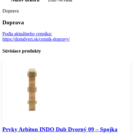
Doprava
Doprava
Podla aktuálneho cenníku:
https://domdveri.sk/cennik-dopravy/
Súvisiace produkty
Prvky Arbiton INDO Dub Dvorný 09 – Spojka