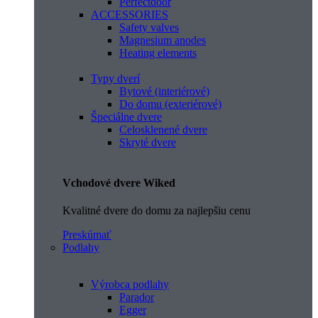
Perfectdoor
ACCESSORIES
Safety valves
Magnesium anodes
Heating elements
Typy dverí
Bytové (interiérové)
Do domu (exteriérové)
Špeciálne dvere
Celosklenené dvere
Skryté dvere
Vchodové dvere Wiked
Kvalitné dvere do domu za najlepšiu cenu
Preskúmať
Podlahy
Výrobca podlahy
Parador
Egger