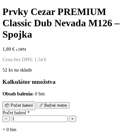
Prvky Cezar PREMIUM
Classic Dub Nevada M126 –
Spojka
1,89
€
s DPH
Cena bez DPH:
1,54
€
52 ks na sklade
Kalkulátor množstva
Obsah balenia:
0 bm
📦
Počet balení
📏
Bežné metre
Počet balení
*
−
+
=
0
bm