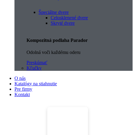
Špeciálne dvere
Celosklenené dvere
Skryté dvere
Kompozitná podlaha Parador
Odolná voči každému oderu
Preskúmať
Kľučky
O nás
Katalógy na stiahnutie
Pre firmy
Kontakt