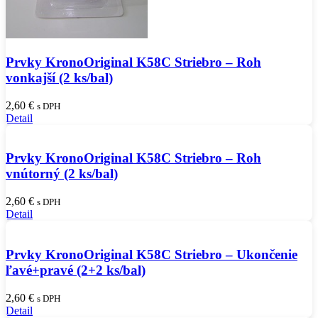
Prvky KronoOriginal K58C Striebro – Roh
vonkajší (2 ks/bal)
2,60
€
s DPH
Detail
Prvky KronoOriginal K58C Striebro – Roh
vnútorný (2 ks/bal)
2,60
€
s DPH
Detail
Prvky KronoOriginal K58C Striebro – Ukončenie
ľavé+pravé (2+2 ks/bal)
2,60
€
s DPH
Detail