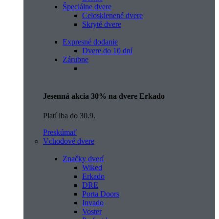
Špeciálne dvere
Celosklenené dvere
Skryté dvere
Expresné dodanie
Dvere do 10 dní
Zárubne
Jesenná akcia 30% na dvere Erkado
Platí iba do 30.9.
Preskúmať
Vchodové dvere
Značky dverí
Wiked
Erkado
DRE
Porta Doors
Invado
Voster