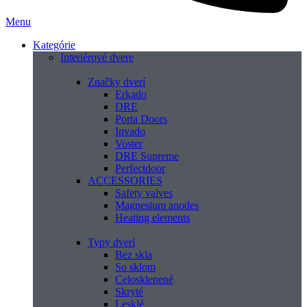
Menu
Kategórie
Interiérové dvere
Značky dverí
Erkado
DRE
Porta Doors
Invado
Voster
DRE Supreme
Perfectdoor
ACCESSORIES
Safety valves
Magnesium anodes
Heating elements
Typy dverí
Bez skla
So sklom
Celosklenené
Skryté
Lesklé