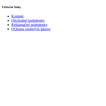
Užitočné linky
Kontakt
Obchodné podmienky
Reklamačné podmienky
Ochrana osobných údajov
Kontakt
+421 940 179 841
info@domdveri.sk
Facebook
Instagram
Web vytvoril
Gemini Digital s.r.o.
Všetky práva vyhradené 2024
Hľadaj