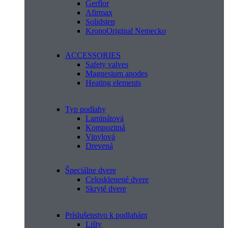
Gerflor
Afirmax
Solidstep
KronoOriginal Nemecko
ACCESSORIES
Safety valves
Magnesium anodes
Heating elements
Typ podlahy
Laminátová
Kompozitná
Vinylová
Drevená
Špeciálne dvere
Celosklenené dvere
Skryté dvere
Príslušenstvo k podlahám
Lišty