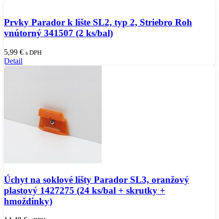
Prvky Parador k lište SL2, typ 2, Striebro Roh
vnútorný 341507 (2 ks/bal)
5,99
€
s DPH
Detail
Úchyt na soklové lišty Parador SL3, oranžový
plastový 1427275 (24 ks/bal + skrutky +
hmoždinky)