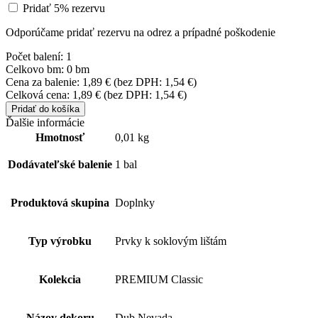
Pridať 5% rezervu
Odporúčame pridať rezervu na odrez a prípadné poškodenie
Počet balení:
1
Celkovo bm:
0 bm
Cena za balenie:
1,89
€
(bez DPH:
1,54
€
)
Celková cena:
1,89
€
(bez DPH:
1,54
€
)
Pridať do košíka
Ďalšie informácie
Hmotnosť
0,01 kg
Dodávateľské balenie
1 bal
Produktová skupina
Doplnky
Typ výrobku
Prvky k soklovým lištám
Kolekcia
PREMIUM Classic
Názov dekoru
Dub Nevada