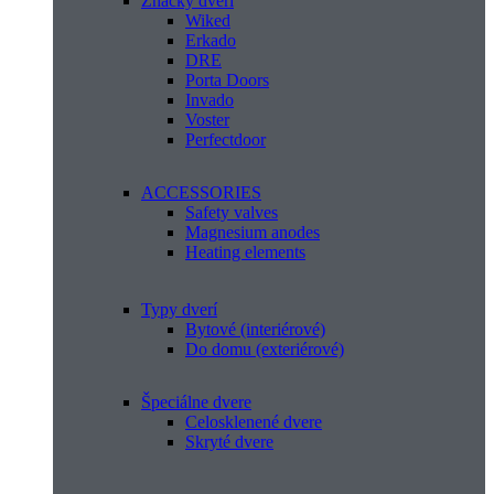
Značky dverí
Wiked
Erkado
DRE
Porta Doors
Invado
Voster
Perfectdoor
ACCESSORIES
Safety valves
Magnesium anodes
Heating elements
Typy dverí
Bytové (interiérové)
Do domu (exteriérové)
Špeciálne dvere
Celosklenené dvere
Skryté dvere