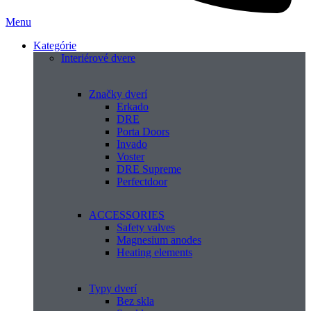
Menu
Kategórie
Interiérové dvere
Značky dverí
Erkado
DRE
Porta Doors
Invado
Voster
DRE Supreme
Perfectdoor
ACCESSORIES
Safety valves
Magnesium anodes
Heating elements
Typy dverí
Bez skla