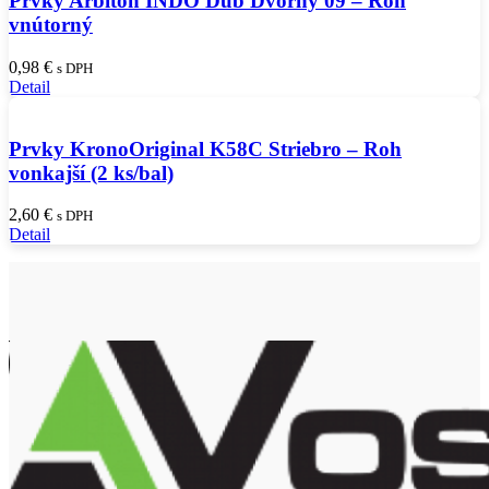
Prvky Arbiton INDO Dub Dvorný 09 – Roh
vnútorný
0,98
€
s DPH
Detail
Prvky KronoOriginal K58C Striebro – Roh
vonkajší (2 ks/bal)
2,60
€
s DPH
Detail