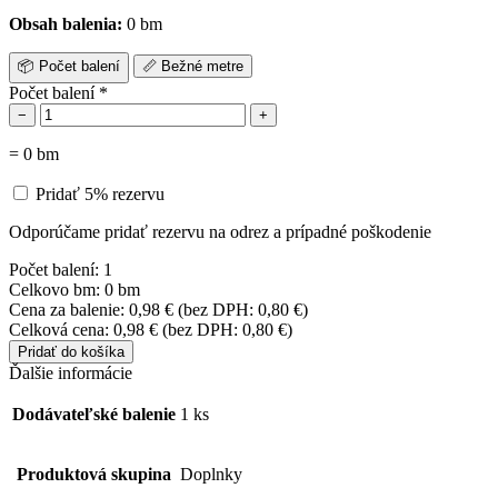
Obsah balenia:
0 bm
📦
Počet balení
📏
Bežné metre
Počet balení
*
−
+
=
0
bm
Pridať 5% rezervu
Odporúčame pridať rezervu na odrez a prípadné poškodenie
Počet balení:
1
Celkovo bm:
0 bm
Cena za balenie:
0,98
€
(bez DPH:
0,80
€
)
Celková cena:
0,98
€
(bez DPH:
0,80
€
)
Pridať do košíka
Ďalšie informácie
Dodávateľské balenie
1 ks
Produktová skupina
Doplnky