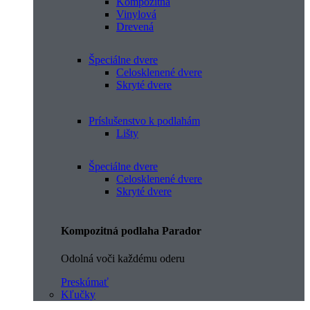
Kompozitná
Vinylová
Drevená
Špeciálne dvere
Celosklenené dvere
Skryté dvere
Príslušenstvo k podlahám
Lišty
Špeciálne dvere
Celosklenené dvere
Skryté dvere
Kompozitná podlaha Parador
Odolná voči každému oderu
Preskúmať
Kľučky