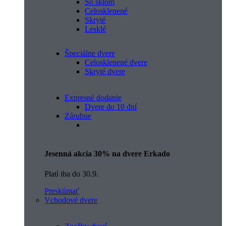
So sklom
Celosklenené
Skryté
Lesklé
Špeciálne dvere
Celosklenené dvere
Skryté dvere
Expresné dodanie
Dvere do 10 dní
Zárubne
Jesenná akcia 30% na dvere Erkado
Platí iba do 30.9.
Preskúmať
Vchodové dvere