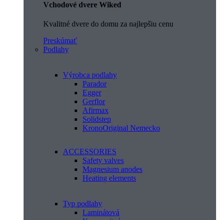
Vchodové dvere Wiked
Kvalitné dvere do domu za najlepšiu cenu
Preskúmať
Podlahy
Výrobca podlahy
Parador
Egger
Gerflor
Afirmax
Solidstep
KronoOriginal Nemecko
ACCESSORIES
Safety valves
Magnesium anodes
Heating elements
Typ podlahy
Laminátová