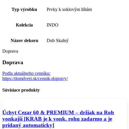
Typ výrobku
Prvky k soklovým lištám
Kolekcia
INDO
Názov dekoru
Dub Skalný
Doprava
Doprava
Podla aktuálneho cenníku:
https://domdveri.sk/cennik-dopravy/
Súvisiace produkty
Úchyt Cezar 60 & PREMIUM – držiak na Roh
vonkajší [KRAB je k vonk. rohu zadarmo a je
pridaný automaticky]