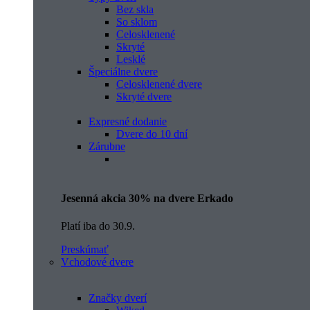
Bez skla
So sklom
Celosklenené
Skryté
Lesklé
Špeciálne dvere
Celosklenené dvere
Skryté dvere
Expresné dodanie
Dvere do 10 dní
Zárubne
Jesenná akcia 30% na dvere Erkado
Platí iba do 30.9.
Preskúmať
Vchodové dvere
Značky dverí