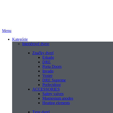
Menu
Kategórie
Interiérové dvere
Značky dverí
Erkado
DRE
Porta Doors
Invado
Voster
DRE Supreme
Perfectdoor
ACCESSORIES
Safety valves
Magnesium anodes
Heating elements
Typy dverí