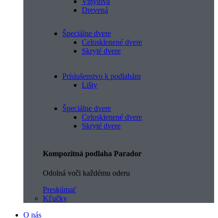
Vinylová
Drevená
Špeciálne dvere
Celosklenené dvere
Skryté dvere
Príslušenstvo k podlahám
Lišty
Špeciálne dvere
Celosklenené dvere
Skryté dvere
Kompozitná podlaha Parador
Odolná voči každému oderu
Preskúmať
Kľučky
O nás