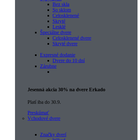
Bez skla
So sklom
Celosklenené
Skryté
Lesklé
Špeciálne dvere
Celosklenené dvere
Skryté dvere
Expresné dodanie
Dvere do 10 dní
Zárubne
Jesenná akcia 30% na dvere Erkado
Platí iba do 30.9.
Preskúmať
Vchodové dvere
Značky dverí