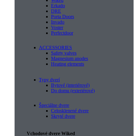
Wiked
Erkado
DRE
Porta Doors
Invado
Voster
Perfectdoor
ACCESSORIES
Safety valves
Magnesium anodes
Heating elements
Typy dverí
Bytové (interiérové)
Do domu (exteriérové)
Špeciálne dvere
Celosklenené dvere
Skryté dvere
Vchodové dvere Wiked