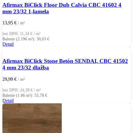
Afirmax BiClick Floor Dub Calvia CBC 41602 4
mm 23/32 1-lamela
13,95
€
/ m²
bez DPH:
11,34
€
/ m²
Balenie (2.196 m²):
30,63
€
Detail
Afirmax BiClick Stone Betón SENDAI, CBC 41502
4 mm 23/32 dlažba
29,99
€
/ m²
bez DPH:
24,38
€
/ m²
Balenie (1.86 m²):
55,78
€
Detail