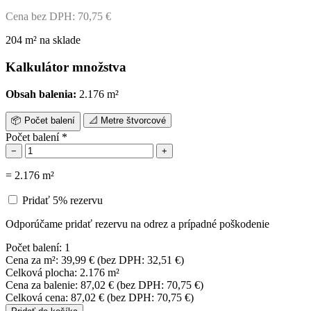
Cena bez DPH:
70,75
€
204 m² na sklade
Kalkulátor množstva
Obsah balenia:
2.176 m²
📦
Počet balení
📐
Metre štvorcové
Počet balení
*
−
+
=
2.176
m²
Pridať 5% rezervu
Odporúčame pridať rezervu na odrez a prípadné poškodenie
Počet balení:
1
Cena za m²:
39,99
€
(bez DPH:
32,51
€
)
Celková plocha:
2.176 m²
Cena za balenie:
87,02
€
(bez DPH:
70,75
€
)
Celková cena:
87,02
€
(bez DPH:
70,75
€
)