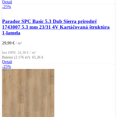
Detail
-25%
Parador SPC Basic 5.3 Dub Sierra prírodný
1743007 5,3 mm 23/31 4V Kartáčovaná štruktúra
1-lamela
29,99
€
/ m²
bez DPH:
24,38
€
/ m²
Balenie (2.176 m²):
65,26
€
Detail
-25%