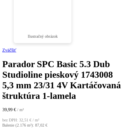
Zväčšiť
Parador SPC Basic 5.3 Dub
Studioline pieskový 1743008
5,3 mm 23/31 4V Kartáčovaná
štruktúra 1-lamela
39,99
€
/ m²
bez DPH:
32,51
€
/ m²
Balenie (2.176 m²):
87,02
€