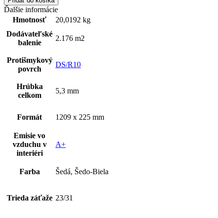
Pridať do košíka
Ďalšie informácie
Hmotnosť
20,0192 kg
Dodávateľské
2.176 m2
balenie
Protišmykový
DS/R10
povrch
Hrúbka
5,3 mm
celkom
Formát
1209 x 225 mm
Emisie vo
vzduchu v
A+
interiéri
Farba
Šedá, Šedo-Biela
Trieda záťaže
23/31