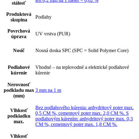
len 0,2 mm na 1 meter = 0,02 %
stálosť
Produktová
Podlahy
skupina
Povrchová
UV vrstva (PUR)
úprava
Nosič
Nosná doska SPC (SPC = Solid Polymer Core)
Podlahové
Vhodné – na teplovodné a elektrické podlahové
kúrenie
kúrenie
Nerovnosť
podkladu max
3 mm na 1 m
(mm)
Bez podlahového kúrenia: anhydritový poter max.
Vlhkosť
0,5 CM %, cementový poter max. 2,0 CM %. S
podkladku
podlahovým kúrením: anhydritový poter max. 0,3
max.
CM %, cementový poter max. 1,8 CM %.
Vlhkosť