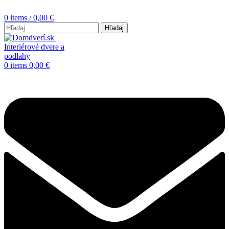
0
items
/
0,00
€
Hľadaj
0
items
0,00
€