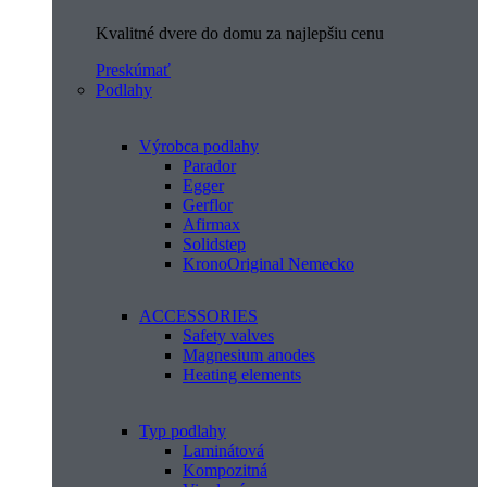
Kvalitné dvere do domu za najlepšiu cenu
Preskúmať
Podlahy
Výrobca podlahy
Parador
Egger
Gerflor
Afirmax
Solidstep
KronoOriginal Nemecko
ACCESSORIES
Safety valves
Magnesium anodes
Heating elements
Typ podlahy
Laminátová
Kompozitná