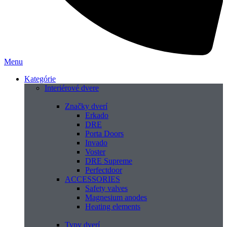
Menu
Kategórie
Interiérové dvere
Značky dverí
Erkado
DRE
Porta Doors
Invado
Voster
DRE Supreme
Perfectdoor
ACCESSORIES
Safety valves
Magnesium anodes
Heating elements
Typy dverí