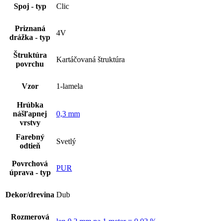
Spoj - typ
Clic
Priznaná
4V
drážka - typ
Štruktúra
Kartáčovaná štruktúra
povrchu
Vzor
1-lamela
Hrúbka
nášľapnej
0,3 mm
vrstvy
Farebný
Svetlý
odtieň
Povrchová
PUR
úprava - typ
Dekor/drevina
Dub
Rozmerová