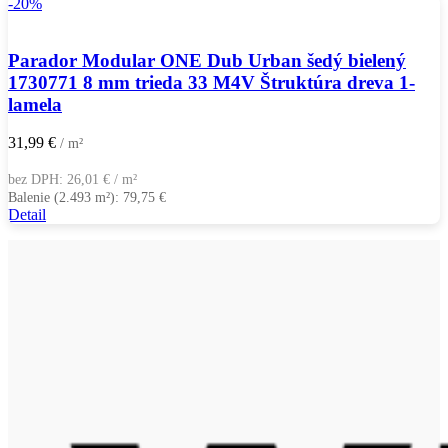
-20%
Parador Modular ONE Dub Urban šedý bielený
1730771 8 mm trieda 33 M4V Štruktúra dreva 1-
lamela
31,99
€
/ m²
bez DPH:
26,01
€
/ m²
Balenie (2.493 m²):
79,75
€
Detail