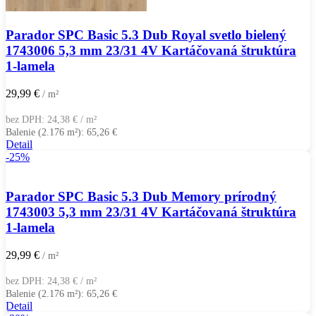
Parador SPC Basic 5.3 Dub Royal svetlo bielený
1743006 5,3 mm 23/31 4V Kartáčovaná štruktúra
1-lamela
29,99
€
/ m²
bez DPH:
24,38
€
/ m²
Balenie (2.176 m²):
65,26
€
Detail
-25%
Parador SPC Basic 5.3 Dub Memory prírodný
1743003 5,3 mm 23/31 4V Kartáčovaná štruktúra
1-lamela
29,99
€
/ m²
bez DPH:
24,38
€
/ m²
Balenie (2.176 m²):
65,26
€
Detail