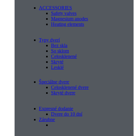
ACCESSORIES
Safety valves
Magnesium anodes
Heating elements
Typy dverí
Bez skla
So sklom
Celosklenené
Skryté
Lesklé
Špeciálne dvere
Celosklenené dvere
Skryté dvere
Expresné dodanie
Dvere do 10 dní
Zárubne