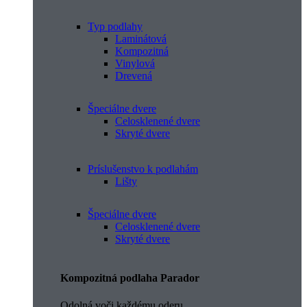
Typ podlahy
Laminátová
Kompozitná
Vinylová
Drevená
Špeciálne dvere
Celosklenené dvere
Skryté dvere
Príslušenstvo k podlahám
Lišty
Špeciálne dvere
Celosklenené dvere
Skryté dvere
Kompozitná podlaha Parador
Odolná voči každému oderu