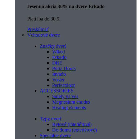
Jesenná akcia 30% na dvere Erkado
Platí iba do 30.9.
Preskúmať
Vchodové dvere
Značky dverí
Wiked
Erkado
DRE
Porta Doors
Invado
Voster
Perfectdoor
ACCESSORIES
Safety valves
Magnesium anodes
Heating elements
Typy dverí
Bytové (interiérové)
Do domu (exteriérové)
Špeciálne dvere