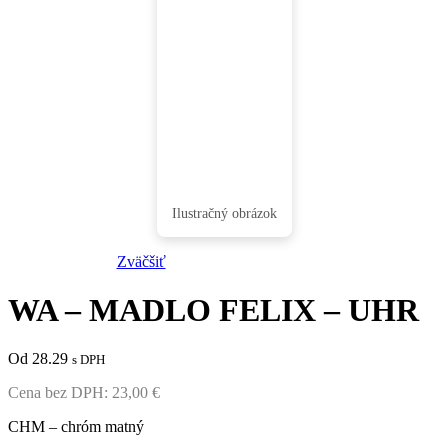
Zväčšiť
WA – MADLO FELIX – UHR
Od 28.29
s DPH
Cena bez DPH:
23,00
€
CHM – chróm matný