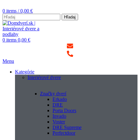
0
items
/
0,00
€
Hľadaj
0
items
0,00
€
Menu
Kategórie
Interiérové dvere
Značky dverí
Erkado
DRE
Porta Doors
Invado
Voster
DRE Supreme
Perfectdoor