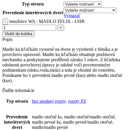
Typ otvoru
Prevedenie interiérových dverí
Vymazať
množstvo WA - MADLO FELIX - UHR
Vložiť do košíka
Popis
Madlo ku kľučkám vyosené na dvere je vyrobené z hliníka a je
povrchovo upravené. Madlo ku kľučkám obsahuje pružinovú
mechaniku a poskytujeme predĺženú záruku 5 rokov. Z hľadiska
odolnosti povrchovej úpravy je odolné voči poveterostným
podmienkam (slnko,voda,mráz) a teda je vhodné do exteriéru.
Ponúkame ho v prevedení madlo pevné (kus) alebo madlo otočné
(kus).
Ďalšie informácie
Typ otvoru
bez spodnej rozety
,
rozety PZ
Prevedenie
madlo otočné ks, madlo otočné/madlo otočné,
interiérových
madlo pevné ks, madlo pevné/madlo otočné,
dverí
madlo/madlo pevné