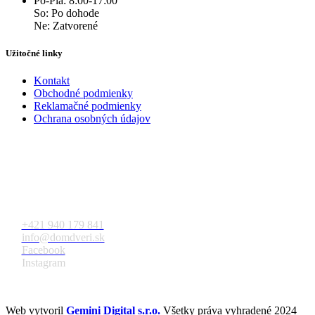
Po-Pia: 8:00-17:00
So: Po dohode
Ne: Zatvorené
Užitočné linky
Kontakt
Obchodné podmienky
Reklamačné podmienky
Ochrana osobných údajov
Kontakt
+421 940 179 841
info@domdveri.sk
Facebook
Instagram
Web vytvoril
Gemini Digital s.r.o.
Všetky práva vyhradené 2024