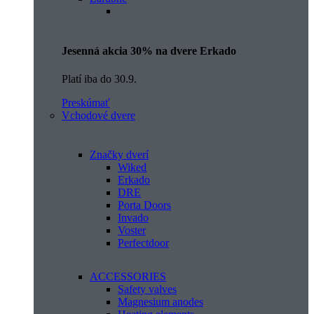
Jesenná akcia 30% na dvere Erkado
Platí iba do 30.9.
Preskúmať
Vchodové dvere
Značky dverí
Wiked
Erkado
DRE
Porta Doors
Invado
Voster
Perfectdoor
ACCESSORIES
Safety valves
Magnesium anodes