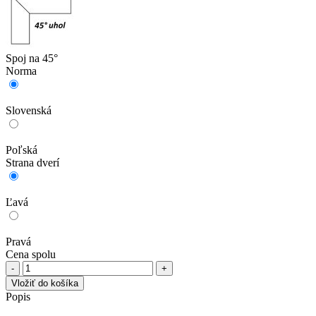
Spoj na 45°
Norma
Slovenská
Poľská
Strana dverí
Ľavá
Pravá
Cena spolu
množstvo
Voster
Vložiť do košíka
Nastaviteľná
Popis
zárubňa