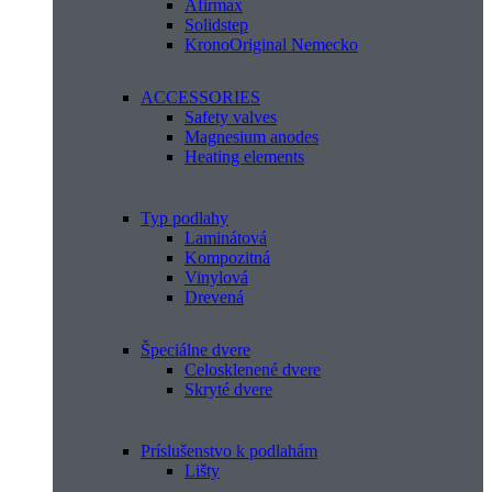
Afirmax
Solidstep
KronoOriginal Nemecko
ACCESSORIES
Safety valves
Magnesium anodes
Heating elements
Typ podlahy
Laminátová
Kompozitná
Vinylová
Drevená
Špeciálne dvere
Celosklenené dvere
Skryté dvere
Príslušenstvo k podlahám
Lišty