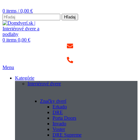
0
items
/
0,00
€
Hľadaj
0
items
0,00
€
Menu
Kategórie
Interiérové dvere
Značky dverí
Erkado
DRE
Porta Doors
Invado
Voster
DRE Supreme