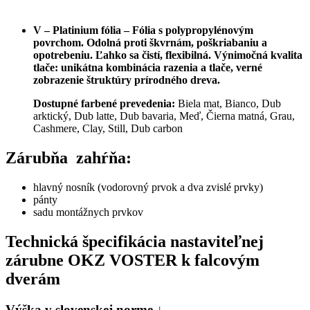
V – Platinium fólia – Fólia s polypropylénovým
povrchom. Odolná proti škvrnám, poškriabaniu a
opotrebeniu. Ľahko sa čistí, flexibilná. Výnimočná kvalita
tlače: unikátna kombinácia razenia a tlače, verné
zobrazenie štruktúry prírodného dreva.
Dostupné farbené prevedenia:
Biela mat, Bianco, Dub
arktický, Dub latte, Dub bavaria, Meď, Čierna matná, Grau,
Cashmere, Clay, Still, Dub carbon
Zárubňa zahŕňa:
hlavný nosník (vodorovný prvok a dva zvislé prvky)
pánty
sadu montážnych prvkov
Technická špecifikácia nastaviteľnej
zárubne OKZ VOSTER k falcovým
dverám
Výška v slovenskej norme ↓