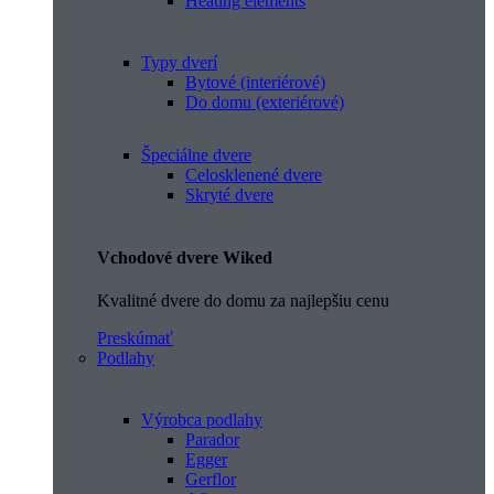
Heating elements
Typy dverí
Bytové (interiérové)
Do domu (exteriérové)
Špeciálne dvere
Celosklenené dvere
Skryté dvere
Vchodové dvere Wiked
Kvalitné dvere do domu za najlepšiu cenu
Preskúmať
Podlahy
Výrobca podlahy
Parador
Egger
Gerflor