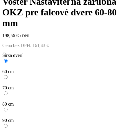
Voster Nastaviteľná zárubňa
OKZ pre falcové dvere 60-80
mm
198,56
€
s DPH
Cena bez DPH:
161,43
€
Šírka dverí
60 cm
70 cm
80 cm
90 cm