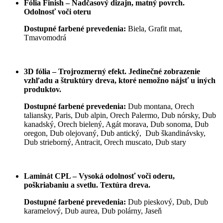
Fólia Finish – Nadčasový dizajn, matný povrch.
Odolnosť voči oteru
Dostupné farbené prevedenia:
Biela, Grafit mat,
Tmavomodrá
3D fólia – Trojrozmerný efekt. Jedinečné zobrazenie
vzhľadu a štruktúry dreva, ktoré nemožno nájsť u iných
produktov.
Dostupné farbené prevedenia:
Dub montana, Orech
taliansky, Paris, Dub alpin, Orech Palermo, Dub nórsky, Dub
kanadský, Orech bielený, Agát morava, Dub sonoma, Dub
oregon, Dub olejovaný, Dub antický, Dub škandinávsky,
Dub strieborný, Antracit, Orech muscato, Dub stary
Laminát CPL – Vysoká odolnosť voči oderu,
poškriabaniu a svetlu. Textúra dreva.
Dostupné farbené prevedenia:
Dub pieskový, Dub, Dub
karamelový, Dub aurea, Dub polárny, Jaseň