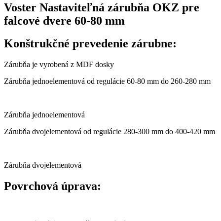
OKZ
Voster Nastaviteľná zárubňa OKZ pre
pre
falcové dvere 60-80 mm
falcové
dvere
60-
Konštrukčné prevedenie zárubne:
80
mm
Zárubňa je vyrobená z MDF dosky
Zárubňa jednoelementová od regulácie 60-80 mm do 260-280 mm
Zárubňa jednoelementová
Zárubňa dvojelementová od regulácie 280-300 mm do 400-420 mm
Zárubňa dvojelementová
Povrchová úprava: