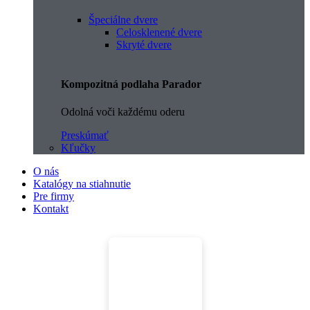
Špeciálne dvere
Celosklenené dvere
Skryté dvere
Kompozitná podlaha Parador
Odolná voči každému oderu
Preskúmať
Kľučky
O nás
Katalógy na stiahnutie
Pre firmy
Kontakt