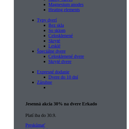
Magnesium anodes
Heating elements
Typy dverí
Bez skla
So sklom
Celosklenené
Skryté
Lesklé
Špeciálne dvere
Celosklenené dvere
Skryté dvere
Expresné dodanie
Dvere do 10 dní
Zárubne
Jesenná akcia 30% na dvere Erkado
Platí iba do 30.9.
Preskúmať