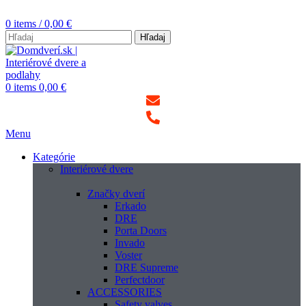
0
items
/
0,00
€
Hľadaj
0
items
0,00
€
Menu
Kategórie
Interiérové dvere
Značky dverí
Erkado
DRE
Porta Doors
Invado
Voster
DRE Supreme
Perfectdoor
ACCESSORIES
Safety valves