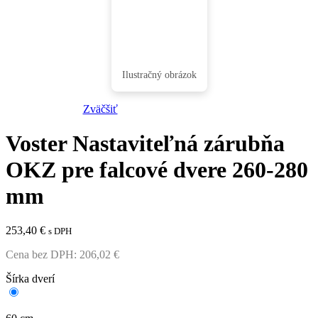
Zväčšiť
Voster Nastaviteľná zárubňa
OKZ pre falcové dvere 260-280
mm
253,40
€
s DPH
Cena bez DPH:
206,02
€
Šírka dverí