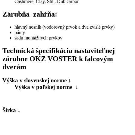
Cashmere, Clay, Still, Dub carbon
Zárubňa zahŕňa:
hlavný nosník (vodorovný prvok a dva zvislé prvky)
pánty
sadu montážnych prvkov
Technická špecifikácia nastaviteľnej
zárubne OKZ VOSTER k falcovým
dverám
Výška v slovenskej norme ↓
Výška v poľskej norme ↓
Šírka ↓