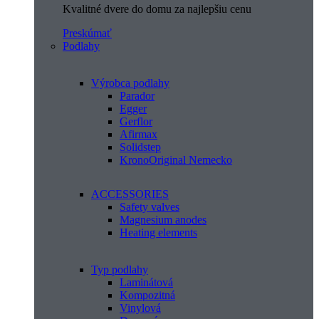
Kvalitné dvere do domu za najlepšiu cenu
Preskúmať
Podlahy
Výrobca podlahy
Parador
Egger
Gerflor
Afirmax
Solidstep
KronoOriginal Nemecko
ACCESSORIES
Safety valves
Magnesium anodes
Heating elements
Typ podlahy
Laminátová
Kompozitná
Vinylová