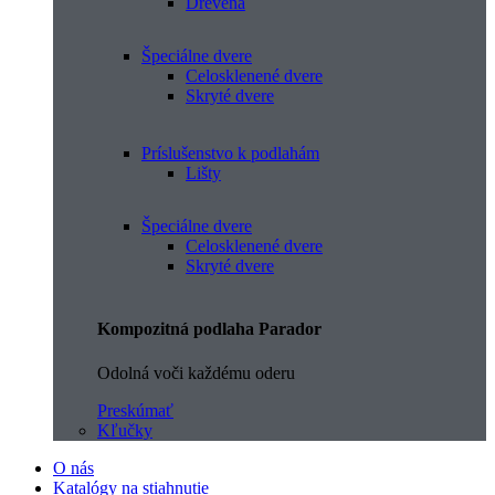
Drevená
Špeciálne dvere
Celosklenené dvere
Skryté dvere
Príslušenstvo k podlahám
Lišty
Špeciálne dvere
Celosklenené dvere
Skryté dvere
Kompozitná podlaha Parador
Odolná voči každému oderu
Preskúmať
Kľučky
O nás
Katalógy na stiahnutie