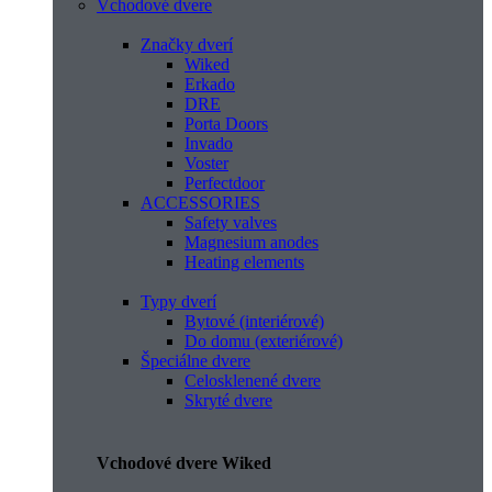
Vchodové dvere
Značky dverí
Wiked
Erkado
DRE
Porta Doors
Invado
Voster
Perfectdoor
ACCESSORIES
Safety valves
Magnesium anodes
Heating elements
Typy dverí
Bytové (interiérové)
Do domu (exteriérové)
Špeciálne dvere
Celosklenené dvere
Skryté dvere
Vchodové dvere Wiked