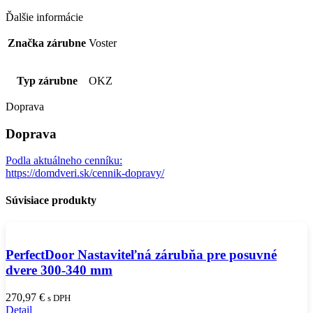
Ďalšie informácie
Značka zárubne
Voster
Typ zárubne
OKZ
Doprava
Doprava
Podla aktuálneho cenníku:
https://domdveri.sk/cennik-dopravy/
Súvisiace produkty
PerfectDoor Nastaviteľná zárubňa pre posuvné
dvere 300-340 mm
270,97
€
s DPH
Detail