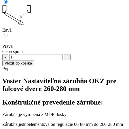
Ľavá
Pravá
Cena spolu
množstvo
Voster
Vložiť do košíka
Nastaviteľná
Popis
zárubňa
OKZ
Voster Nastaviteľná zárubňa OKZ pre
pre
falcové dvere 260-280 mm
falcové
dvere
260-
Konštrukčné prevedenie zárubne:
280
mm
Zárubňa je vyrobená z MDF dosky
Zárubňa jednoelementová od regulácie 60-80 mm do 260-280 mm