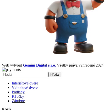
Web vytvoril
Gemini Digital s.r.o.
Všetky práva vyhradené 2024
Hľadaj
Interiérové dvere
Vchodové dvere
Podlahy
Kľučky
Zárubne
Košík