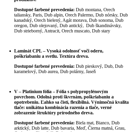
Dostupné farbené prevedenia:
Dub montana, Orech
taliansky, Paris, Dub alpin, Orech Palermo, Dub nórsky, Dub
kanadský, Orech bielený, Agát morava, Dub sonoma, Dub
oregon, Dub olejovaný, Dub antický, Dub škandinávsky,
Dub strieborný, Antracit, Orech muscato, Dub stary
Laminát CPL – Vysoká odolnosť voči oderu,
poškriabaniu a svetlu. Textúra dreva.
Dostupné farbené prevedenia:
Dub pieskový, Dub, Dub
karamelový, Dub aurea, Dub polárny, Jaseň
V – Platinium fólia – Fólia s polypropylénovým
povrchom. Odolná proti škvrnám, poškriabaniu a
opotrebeniu. Ľahko sa čistí, flexibilná. Výnimočná kvalita
tlače: unikátna kombinácia razenia a tlače, verné
zobrazenie štruktúry prírodného dreva.
Dostupné farbené prevedenia:
Biela mat, Bianco, Dub
arktický, Dub latte, Dub bavaria, Meď, Čierna matná, Grau,