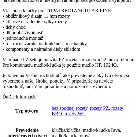
na demontáž roziet a miernym ťahom ju bez poškodenia vylúpnuť.
Vlastnosti kľučky pre TUPAI RECTANGULAR LINE:
• obdĺžnikový dizajn 11 mm rozety
• klikové nasadenie krytky rozety
• tichý chod
• dlhodobá životnosť
• jednoduchá montáž
• 5 – ročná záruka na funkčnosť mechaniky
• komponenty a náhradné diely skladom
V prípade PZ setu je použitá PZ rozeta s rozmermi 52 mm x 52 mm.
Pre kombináciu madlo/kľučka je použité madlo HR 1924Q.
Je to len na Vašom rozhodnutí, aké prevedenie a aký typ otvoru si
vyberiete z našej širokej ponuky. V prípade, že sa neviete
rozhodnúť, radi Vám poradíme a pomôžeme s výberom.
Ďalšie informácie
bez spodnej rozety
,
rozety PZ
,
rozety
Typ otvoru
BBQ
,
rozety WC
Prevedenie
kľučka/kľučka, madlo/kľučka ľavá,
interiérových dverí
madlo/kľučka pravá