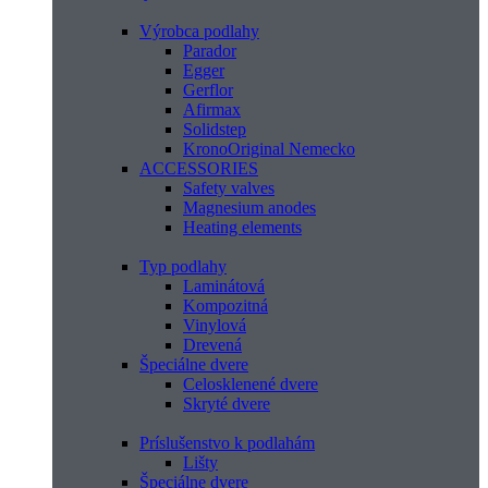
Výrobca podlahy
Parador
Egger
Gerflor
Afirmax
Solidstep
KronoOriginal Nemecko
ACCESSORIES
Safety valves
Magnesium anodes
Heating elements
Typ podlahy
Laminátová
Kompozitná
Vinylová
Drevená
Špeciálne dvere
Celosklenené dvere
Skryté dvere
Príslušenstvo k podlahám
Lišty
Špeciálne dvere