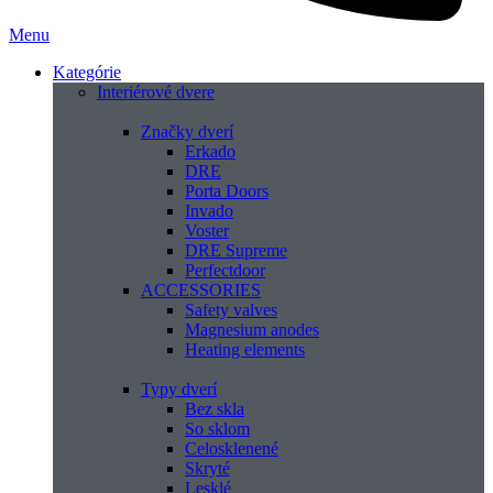
Menu
Kategórie
Interiérové dvere
Značky dverí
Erkado
DRE
Porta Doors
Invado
Voster
DRE Supreme
Perfectdoor
ACCESSORIES
Safety valves
Magnesium anodes
Heating elements
Typy dverí
Bez skla
So sklom
Celosklenené
Skryté
Lesklé