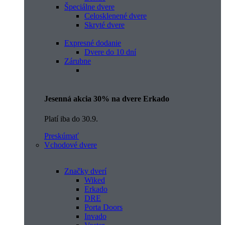
Špeciálne dvere
Celosklenené dvere
Skryté dvere
Expresné dodanie
Dvere do 10 dní
Zárubne
Jesenná akcia 30% na dvere Erkado
Platí iba do 30.9.
Preskúmať
Vchodové dvere
Značky dverí
Wiked
Erkado
DRE
Porta Doors
Invado