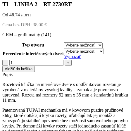
TI – LINHA 2 – RT 2730RT
Od 46.74
s DPH
Cena bez DPH:
38,00
€
GRM – grafit matný (141)
Typ otvoru
Prevedenie interiérových dverí
Vymazať
množstvo
TI
Vložiť do košíka
-
Popis
LINHA
2
Rozetová kľučka na interiérové dvere s obdĺžnikovou rozetou je
-
vyrobená z materiálov vysokej kvality – zamak a je povrchovo
RT
upravená. Rozeta má rozmery 52 mm x 35 mm a štandardnú hrúbku
2730RT
11 mm.
Patentovaná TUPAI mechanika má v kovovom puzdre pružinové
kliky, ktoré dotláčajú krytku rozety, uľahčujú tak jej montáž a
zabezpečujú stabilné upevnenie bez možnosti samovoľného pohybu
krytky. Pri demontáži krytky rozety stačí jednoducho zasunúť kľúč