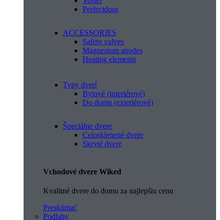
Voster
Perfectdoor
ACCESSORIES
Safety valves
Magnesium anodes
Heating elements
Typy dverí
Bytové (interiérové)
Do domu (exteriérové)
Špeciálne dvere
Celosklenené dvere
Skryté dvere
Vchodové dvere Wiked
Kvalitné dvere do domu za najlepšiu cenu
Preskúmať
Podlahy