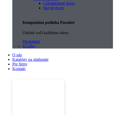
Celosklenené dvere
Skryté dvere
Kompozitná podlaha Parador
Odolná voči každému oderu
Preskúmať
Kľučky
O nás
Katalógy na stiahnutie
Pre firmy
Kontakt