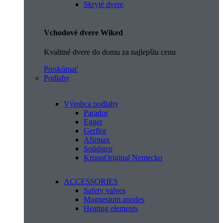
Skryté dvere
Vchodové dvere Wiked
Kvalitné dvere do domu za najlepšiu cenu
Preskúmať
Podlahy
Výrobca podlahy
Parador
Egger
Gerflor
Afirmax
Solidstep
KronoOriginal Nemecko
ACCESSORIES
Safety valves
Magnesium anodes
Heating elements