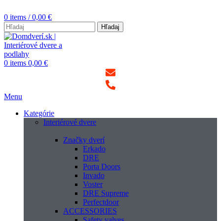
0
items
/
0,00
€
Hľadaj
0
items
0,00
€
Menu
Kategórie
Interiérové dvere
Značky dverí
Erkado
DRE
Porta Doors
Invado
Voster
DRE Supreme
Perfectdoor
ACCESSORIES
Safety valves