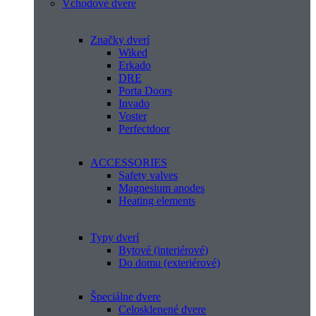
Vchodové dvere
Značky dverí
Wiked
Erkado
DRE
Porta Doors
Invado
Voster
Perfectdoor
ACCESSORIES
Safety valves
Magnesium anodes
Heating elements
Typy dverí
Bytové (interiérové)
Do domu (exteriérové)
Špeciálne dvere
Celosklenené dvere