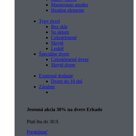
Magnesium anodes
Heating elements
Typy dverí
Bez skla
So sklom
Celosklenené
Skryté
Lesklé
Špeciálne dvere
Celosklenené dvere
Skryté dvere
Expresné dodanie
Dvere do 10 dní
Zárubne
Jesenná akcia 30% na dvere Erkado
Platí iba do 30.9.
Preskúmať