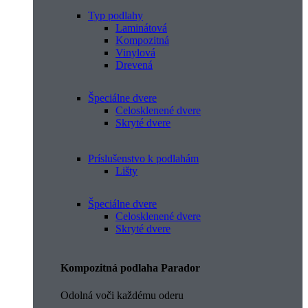
Typ podlahy
Laminátová
Kompozitná
Vinylová
Drevená
Špeciálne dvere
Celosklenené dvere
Skryté dvere
Príslušenstvo k podlahám
Lišty
Špeciálne dvere
Celosklenené dvere
Skryté dvere
Kompozitná podlaha Parador
Odolná voči každému oderu