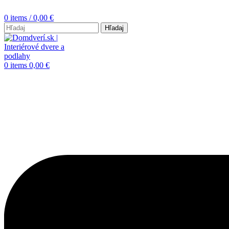
0
items
/
0,00
€
Hľadaj
0
items
0,00
€