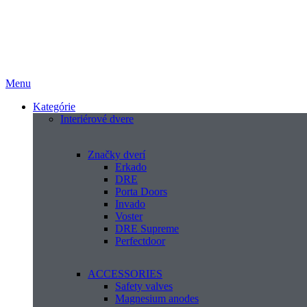
Menu
Kategórie
Interiérové dvere
Značky dverí
Erkado
DRE
Porta Doors
Invado
Voster
DRE Supreme
Perfectdoor
ACCESSORIES
Safety valves
Magnesium anodes