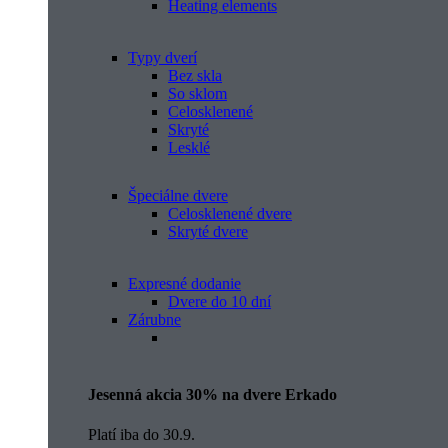
Heating elements
Typy dverí
Bez skla
So sklom
Celosklenené
Skryté
Lesklé
Špeciálne dvere
Celosklenené dvere
Skryté dvere
Expresné dodanie
Dvere do 10 dní
Zárubne
Jesenná akcia 30% na dvere Erkado
Platí iba do 30.9.