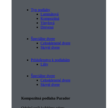
Typ podlahy
Laminátová
Kompozitná
Vinylová
Drevená
Špeciálne dvere
Celosklenené dvere
Skryté dvere
Príslušenstvo k podlahám
Lišty
Špeciálne dvere
Celosklenené dvere
Skryté dvere
Kompozitná podlaha Parador
Odolná voči každému oderu