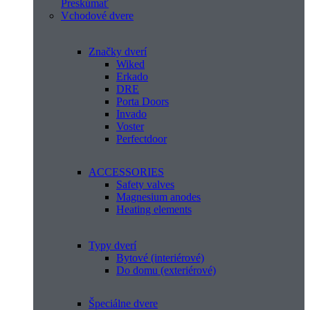
Preskúmať
Vchodové dvere
Značky dverí
Wiked
Erkado
DRE
Porta Doors
Invado
Voster
Perfectdoor
ACCESSORIES
Safety valves
Magnesium anodes
Heating elements
Typy dverí
Bytové (interiérové)
Do domu (exteriérové)
Špeciálne dvere