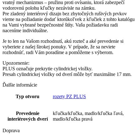
vratný mechanizmus – pružinu proti ovísaniu, ktorá zabezpečí
vodorovnú polohu kľučky nezávisle na zámku.
Pre zladený interiérový dizajn bez zbytočných rušivých prvkov
vieme na požiadanie dodať ktorúkoľvek z kľučiek z tohto katalógu
na Vami vybrané bezpečnostné štíty. Vašu požiadavku radi
naceníme individuálne.
Je to len na Vašom rozhodnutí, akú rozteč a aké prevedenie si
vyberiete z našej širokej ponuky. V prípade, že sa neviete
rozhodnúť, radi Vám poradíme a pomôžeme s výberom.
Upozornenie:
PLUS označuje prekrytie cylindrickej vložky.
Presah cylindrickej vložky od dverí môže byť maximálne 17 mm.
Ďalšie informácie
Typ otvoru
rozety PZ PLUS
Prevedenie
kľučka/kľučka, madlo/kľučka ľavá,
interiérových dverí
madlo/kľučka pravá
Doprava