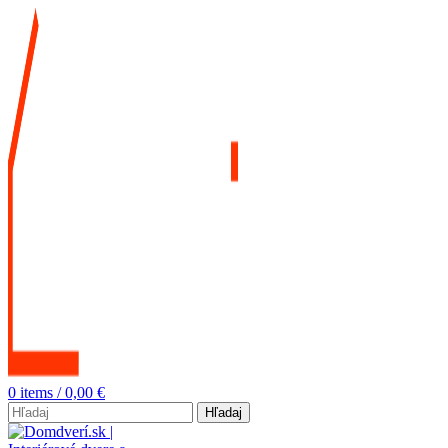
0
items
/
0,00
€
Hľadaj