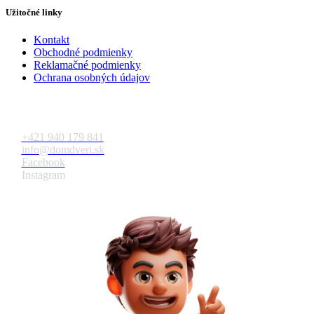
Užitočné linky
Kontakt
Obchodné podmienky
Reklamačné podmienky
Ochrana osobných údajov
Kontakt
+421 940 179 841
info@domdveri.sk
Facebook
Instagram