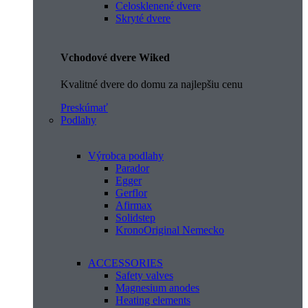
Celosklenené dvere
Skryté dvere
Vchodové dvere Wiked
Kvalitné dvere do domu za najlepšiu cenu
Preskúmať
Podlahy
Výrobca podlahy
Parador
Egger
Gerflor
Afirmax
Solidstep
KronoOriginal Nemecko
ACCESSORIES
Safety valves
Magnesium anodes
Heating elements