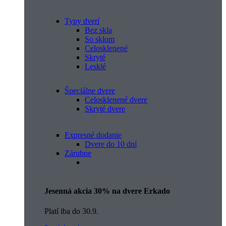
Typy dverí
Bez skla
So sklom
Celosklenené
Skryté
Lesklé
Špeciálne dvere
Celosklenené dvere
Skryté dvere
Expresné dodanie
Dvere do 10 dní
Zárubne
Jesenná akcia 30% na dvere Erkado
Platí iba do 30.9.