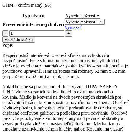
CHM – chróm matný (96)
Typ otvoru
Prevedenie interiérových dverí
Vymazať
množstvo
TI
Vložiť do košíka
-
Popis
CUBO/CINTO
-
Bezpečnostná interiérová rozetová kľučka na vchodové a
HR
bezpečnostné dvere s hranatou rozetou s prekrytím cylindrickej
3230/2732
vložky je vyrobená z materiálov vysokej kvality – zamak / oceľ a je
povrchovo upravená. Hranatá rozeta má rozmery 52 mm x 52 mm
(resp. 55 mm x 52 mm) a hrúbku 17 mm.
Nakoľko sme sa priamo podieľali na vývoji TUPAI SAFETY
LINE, vieme sa zaručiť za kvalitu tohto extrémne odolného
kovania. Madlo je kotvené na dvoch pevnostných skrutkách pre
celoživotnú fixáciu bez možnosti samovoľného uvoľnenia. Oceľové
závitové púzdra, ktoré zabezpečujú prekrutkovanie cez dvere, sú
chránené oceľovou guličkou a podložkou proti odvŕtaniu. Oceľové
prekrytie je uchytené z vnútornej strany na 4 pevnostné skrutky a
výsuv prekrytia vložky je nastaviteľný do 3 mm. Mechanizmus
umožňuje uzamykanie ťahom kľučky nahor. Kovanie má vlastný