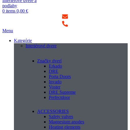
0
items
0,00
€
Menu
Kategórie
Interiérové dvere
Značky dverí
Erkado
DRE
Porta Doors
Invado
Voster
DRE Supreme
Perfectdoor
ACCESSORIES
Safety valves
Magnesium anodes
Heating elements