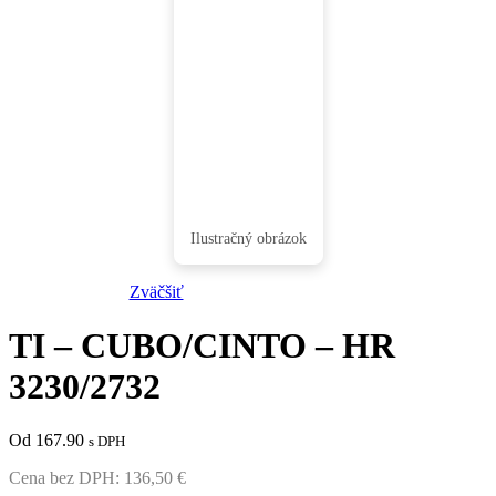
Zväčšiť
TI – CUBO/CINTO – HR
3230/2732
Od 167.90
s DPH
Cena bez DPH:
136,50
€