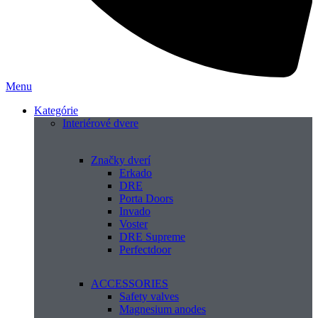
Menu
Kategórie
Interiérové dvere
Značky dverí
Erkado
DRE
Porta Doors
Invado
Voster
DRE Supreme
Perfectdoor
ACCESSORIES
Safety valves
Magnesium anodes