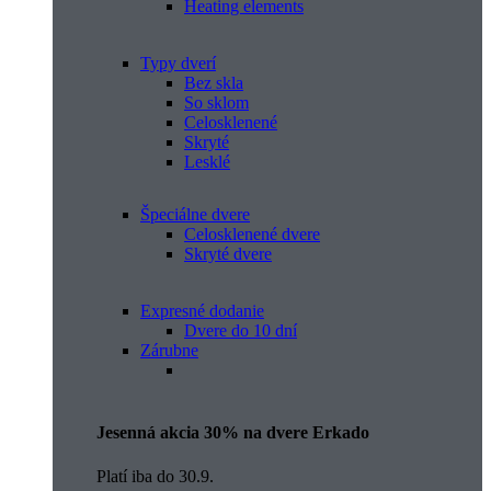
Heating elements
Typy dverí
Bez skla
So sklom
Celosklenené
Skryté
Lesklé
Špeciálne dvere
Celosklenené dvere
Skryté dvere
Expresné dodanie
Dvere do 10 dní
Zárubne
Jesenná akcia 30% na dvere Erkado
Platí iba do 30.9.