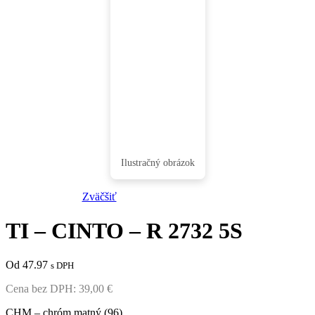
Zväčšiť
TI – CINTO – R 2732 5S
Od 47.97
s DPH
Cena bez DPH:
39,00
€
CHM – chróm matný (96)