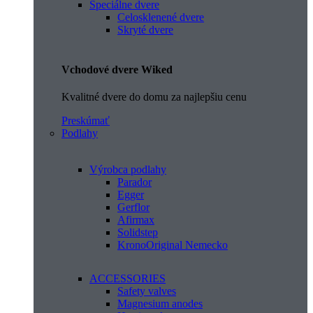
Špeciálne dvere
Celosklenené dvere
Skryté dvere
Vchodové dvere Wiked
Kvalitné dvere do domu za najlepšiu cenu
Preskúmať
Podlahy
Výrobca podlahy
Parador
Egger
Gerflor
Afirmax
Solidstep
KronoOriginal Nemecko
ACCESSORIES
Safety valves
Magnesium anodes