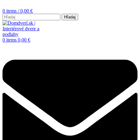
0
items
/
0,00
€
Hľadaj
0
items
0,00
€