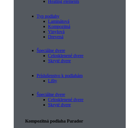
Heating elements
Typ podlahy
Laminátová
Kompozitná
Vinylová
Drevená
Špeciálne dvere
Celosklenené dvere
Skryté dvere
Príslušenstvo k podlahám
Lišty
Špeciálne dvere
Celosklenené dvere
Skryté dvere
Kompozitná podlaha Parador