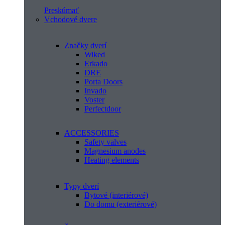
Preskúmať
Vchodové dvere
Značky dverí
Wiked
Erkado
DRE
Porta Doors
Invado
Voster
Perfectdoor
ACCESSORIES
Safety valves
Magnesium anodes
Heating elements
Typy dverí
Bytové (interiérové)
Do domu (exteriérové)