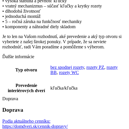
• vysoká stabilita a pevnosť kľučky
• vratný mechanizmus – súčasť kľučky a krytky rozety
• dlhodobá životnosť
• jednoduchá montáž
• 5 – ročná záruka na funkčnosť mechaniky
• komponenty a náhradné diely skladom
Je to len na Vašom rozhodnutí, aké prevedenie a aký typ otvoru si
vyberiete z našej širokej ponuky. V prípade, že sa neviete
rozhodnúť, radi Vám poradíme a pomôžeme s výberom.
Ďalšie informácie
bez spodnej rozety
,
rozety PZ
,
rozety
Typ otvoru
BB
,
rozety WC
Prevedenie
kľučka/kľučka
interiérových dverí
Doprava
Doprava
Podla aktuálneho cenníku:
https://domdveri.sk/cennik-dopravy/