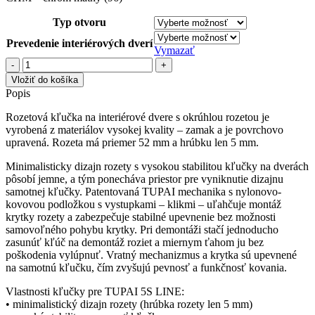
Typ otvoru
Prevedenie interiérových dverí
Vymazať
množstvo
TI
Vložiť do košíka
-
Popis
CINTO
-
Rozetová kľučka na interiérové dvere s okrúhlou rozetou je
R
vyrobená z materiálov vysokej kvality – zamak a je povrchovo
2732
upravená. Rozeta má priemer 52 mm a hrúbku len 5 mm.
5S
Minimalisticky dizajn rozety s vysokou stabilitou kľučky na dverách
pôsobí jemne, a tým ponecháva priestor pre vyniknutie dizajnu
samotnej kľučky. Patentovaná TUPAI mechanika s nylonovo-
kovovou podložkou s vystupkami – klikmi – uľahčuje montáž
krytky rozety a zabezpečuje stabilné upevnenie bez možnosti
samovoľného pohybu krytky. Pri demontáži stačí jednoducho
zasunúť kľúč na demontáž roziet a miernym ťahom ju bez
poškodenia vylúpnuť. Vratný mechanizmus a krytka sú upevnené
na samotnú kľučku, čím zvyšujú pevnosť a funkčnosť kovania.
Vlastnosti kľučky pre TUPAI 5S LINE:
• minimalistický dizajn rozety (hrúbka rozety len 5 mm)