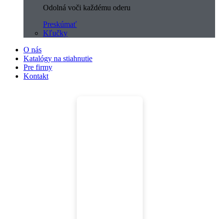
Odolná voči každému oderu
Preskúmať
Kľučky
O nás
Katalógy na stiahnutie
Pre firmy
Kontakt