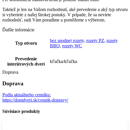
Taktiež je len na Vašom rozhodnutí, aké prevedenie a aký typ otvoru
si vyberiete z našej širokej ponuky. V prípade, že sa neviete
rozhodnúť, radi Vám poradíme a pomôžeme s výberom.
Ďalšie informácie
bez spodnej rozety
,
rozety PZ
,
rozety
Typ otvoru
BBQ
,
rozety WC
Prevedenie
kľučka/kľučka
interiérových dverí
Doprava
Doprava
Podla aktuálneho cenníku:
https://domdveri.sk/cennik-dopravy/
Súvisiace produkty