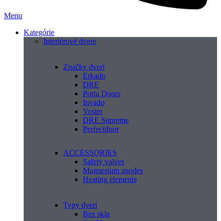
Menu
Kategórie
Interiérové dvere
Značky dverí
Erkado
DRE
Porta Doors
Invado
Voster
DRE Supreme
Perfectdoor
ACCESSORIES
Safety valves
Magnesium anodes
Heating elements
Typy dverí
Bez skla