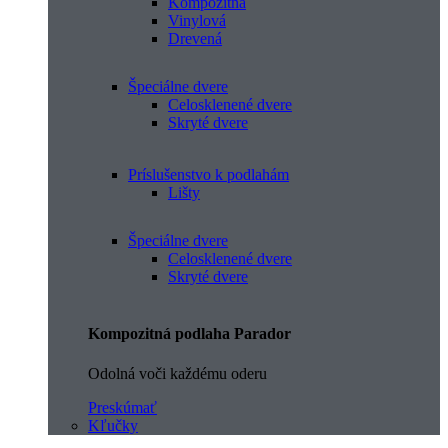
Kompozitná
Vinylová
Drevená
Špeciálne dvere
Celosklenené dvere
Skryté dvere
Príslušenstvo k podlahám
Lišty
Špeciálne dvere
Celosklenené dvere
Skryté dvere
Kompozitná podlaha Parador
Odolná voči každému oderu
Preskúmať
Kľučky