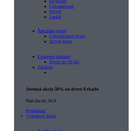
So sklom
Celosklenené
Skryté
Lesklé
Špeciálne dvere
Celosklenené dvere
Skryté dvere
Expresné dodanie
Dvere do 10 dní
Zárubne
Jesenná akcia 30% na dvere Erkado
Platí iba do 30.9.
Preskúmať
Vchodové dvere