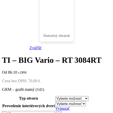
Zväčšiť
TI – BIG Vario – RT 3084RT
Od 86.10
s DPH
Cena bez DPH:
70,00
€
GRM – grafit matný (141)
Typ otvoru
Prevedenie interiérových dverí
Vymazať
množstvo