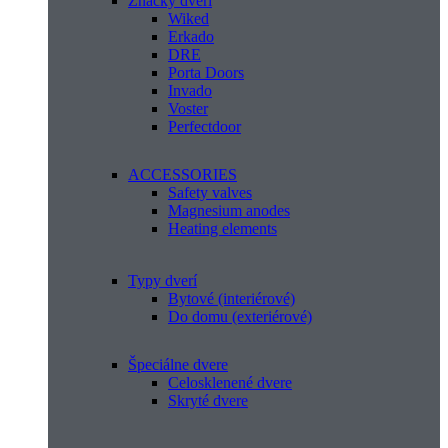
Značky dverí
Wiked
Erkado
DRE
Porta Doors
Invado
Voster
Perfectdoor
ACCESSORIES
Safety valves
Magnesium anodes
Heating elements
Typy dverí
Bytové (interiérové)
Do domu (exteriérové)
Špeciálne dvere
Celosklenené dvere
Skryté dvere