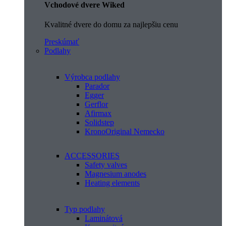
Vchodové dvere Wiked
Kvalitné dvere do domu za najlepšiu cenu
Preskúmať
Podlahy
Výrobca podlahy
Parador
Egger
Gerflor
Afirmax
Solidstep
KronoOriginal Nemecko
ACCESSORIES
Safety valves
Magnesium anodes
Heating elements
Typ podlahy
Laminátová