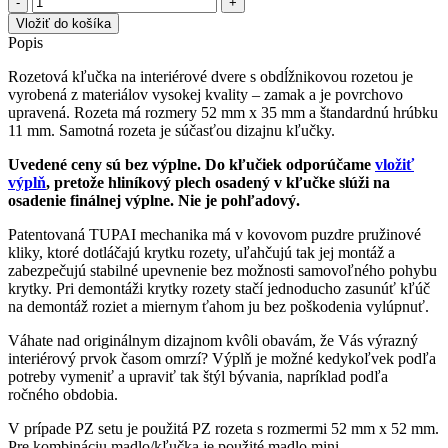
TI
Vložiť do košíka
-
Popis
BIG
Vario
Rozetová kľučka na interiérové dvere s obdĺžnikovou rozetou je
-
vyrobená z materiálov vysokej kvality – zamak a je povrchovo
RT
upravená. Rozeta má rozmery 52 mm x 35 mm a štandardnú hrúbku
3084RT
11 mm. Samotná rozeta je súčasťou dizajnu kľučky.
Uvedené ceny sú bez výplne. Do kľučiek odporúčame
vložiť
výplň
, pretože hliníkový plech osadený v kľučke slúži na
osadenie finálnej výplne. Nie je pohľadový.
Patentovaná TUPAI mechanika má v kovovom puzdre pružinové
kliky, ktoré dotláčajú krytku rozety, uľahčujú tak jej montáž a
zabezpečujú stabilné upevnenie bez možnosti samovoľného pohybu
krytky. Pri demontáži krytky rozety stačí jednoducho zasunúť kľúč
na demontáž roziet a miernym ťahom ju bez poškodenia vylúpnuť.
Váhate nad originálnym dizajnom kvôli obavám, že Vás výrazný
interiérový prvok časom omrzí? Výplň je možné kedykoľvek podľa
potreby vymeniť a upraviť tak štýl bývania, napríklad podľa
ročného obdobia.
V prípade PZ setu je použitá PZ rozeta s rozmermi 52 mm x 52 mm.
Pre kombináciu madlo/kľučka je použité madlo mini.