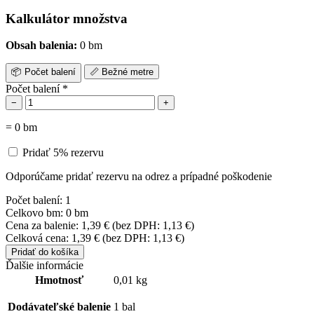
Kalkulátor množstva
Obsah balenia:
0 bm
Jesenná akcia
30% na dvere
📦
Počet balení
📏
Bežné metre
Erkado
Počet balení
*
−
+
Platí iba do 30.9.
=
0
bm
Preskúmať
Kompozitná
Pridať 5% rezervu
podlaha Parador
Odporúčame pridať rezervu na odrez a prípadné poškodenie
Odolná voči
Počet balení:
1
každému oderu
Celkovo bm:
0 bm
Cena za balenie:
1,39
€
(bez DPH:
1,13
€
)
Preskúmať
Celková cena:
1,39
€
(bez DPH:
1,13
€
)
Pridať do košíka
Ďalšie informácie
Hmotnosť
0,01 kg
Dodávateľské balenie
1 bal