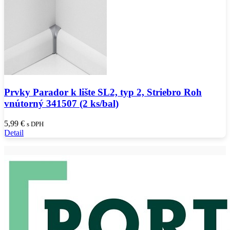
Prvky Parador k lište SL2, typ 2, Striebro Roh
vnútorný 341507 (2 ks/bal)
5,99
€
s DPH
Detail