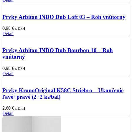
Detail
Prvky Arbiton INDO Dub Loft 03 – Roh vnútorný
0,98
€
s DPH
Detail
Prvky Arbiton INDO Dub Bourbon 10 – Roh
vnútorný
0,98
€
s DPH
Detail
Prvky KronoOriginal K58C Striebro – Ukončenie
ľavé+pravé (2+2 ks/bal)
2,60
€
s DPH
Detail