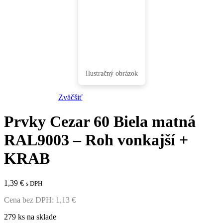
Zväčšiť
Prvky Cezar 60 Biela matná
RAL9003 – Roh vonkajší +
Vchodové dvere
KRAB
Wiked
Kvalitné dvere do
1,39
€
s DPH
domu za najlepšiu
cenu
Cena bez DPH:
1,13
€
Preskúmať
279 ks na sklade