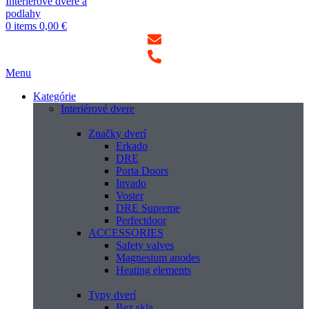
0
items
0,00
€
Menu
Kategórie
Interiérové dvere
Značky dverí
Erkado
DRE
Porta Doors
Invado
Voster
DRE Supreme
Perfectdoor
ACCESSORIES
Safety valves
Magnesium anodes
Heating elements
Typy dverí
Bez skla