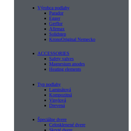
Výrobca podlahy
Parador
Egger
Gerflor
Afirmax
Solidstep
KronoOriginal Nemecko
ACCESSORIES
Safety valves
Magnesium anodes
Heating elements
Typ podlahy
Laminátová
Kompozitná
Vinylová
Drevená
Špeciálne dvere
Celosklenené dvere
Skryté dvere