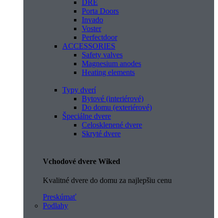
DRE
Porta Doors
Invado
Voster
Perfectdoor
ACCESSORIES
Safety valves
Magnesium anodes
Heating elements
Typy dverí
Bytové (interiérové)
Do domu (exteriérové)
Špeciálne dvere
Celosklenené dvere
Skryté dvere
Vchodové dvere Wiked
Kvalitné dvere do domu za najlepšiu cenu
Preskúmať
Podlahy