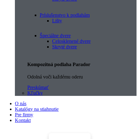
Príslušenstvo k podlahám
Lišty
Špeciálne dvere
Celosklenené dvere
Skryté dvere
Kompozitná podlaha Parador
Odolná voči každému oderu
Preskúmať
Kľučky
O nás
Katalógy na stiahnutie
Pre firmy
Kontakt