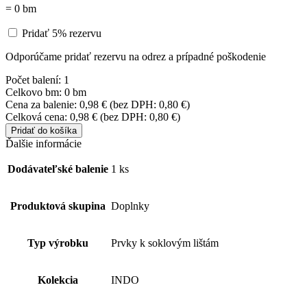
=
0
bm
Pridať 5% rezervu
Odporúčame pridať rezervu na odrez a prípadné poškodenie
Počet balení:
1
Celkovo bm:
0 bm
Cena za balenie:
0,98
€
(bez DPH:
0,80
€
)
Celková cena:
0,98
€
(bez DPH:
0,80
€
)
Pridať do košíka
Ďalšie informácie
Dodávateľské balenie
1 ks
Produktová skupina
Doplnky
Typ výrobku
Prvky k soklovým lištám
Kolekcia
INDO