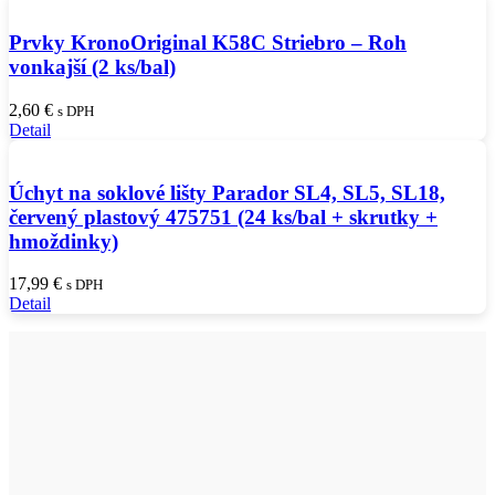
Prvky KronoOriginal K58C Striebro – Roh
vonkajší (2 ks/bal)
2,60
€
s DPH
Detail
Úchyt na soklové lišty Parador SL4, SL5, SL18,
červený plastový 475751 (24 ks/bal + skrutky +
hmoždinky)
17,99
€
s DPH
Detail