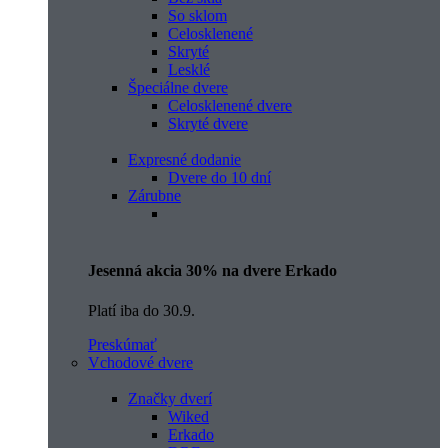
So sklom
Celosklenené
Skryté
Lesklé
Špeciálne dvere
Celosklenené dvere
Skryté dvere
Expresné dodanie
Dvere do 10 dní
Zárubne
Jesenná akcia 30% na dvere Erkado
Platí iba do 30.9.
Preskúmať
Vchodové dvere
Značky dverí
Wiked
Erkado