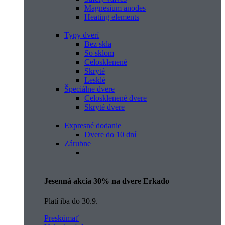
Magnesium anodes
Heating elements
Typy dverí
Bez skla
So sklom
Celosklenené
Skryté
Lesklé
Špeciálne dvere
Celosklenené dvere
Skryté dvere
Expresné dodanie
Dvere do 10 dní
Zárubne
Jesenná akcia 30% na dvere Erkado
Platí iba do 30.9.
Preskúmať