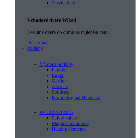
Skryté dvere
Vchodové dvere Wiked
Kvalitné dvere do domu za najlepšiu cenu
Preskúmať
Podlahy
Výrobca podlahy
Parador
Egger
Gerflor
Afirmax
Solidstep
KronoOriginal Nemecko
ACCESSORIES
Safety valves
Magnesium anodes
Heating elements