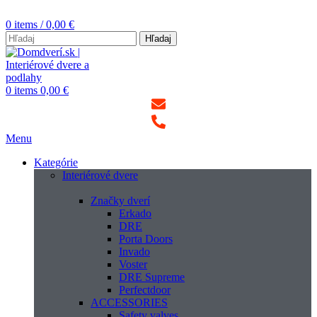
0
items
/
0,00
€
Hľadaj
0
items
0,00
€
Menu
Kategórie
Interiérové dvere
Značky dverí
Erkado
DRE
Porta Doors
Invado
Voster
DRE Supreme
Perfectdoor
ACCESSORIES
Safety valves