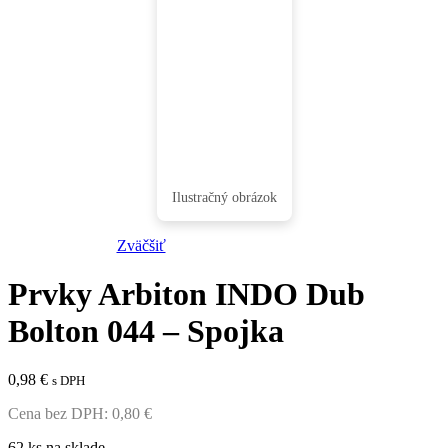
Zväčšiť
Prvky Arbiton INDO Dub
Bolton 044 – Spojka
0,98
€
s DPH
Cena bez DPH:
0,80
€
62 ks na sklade