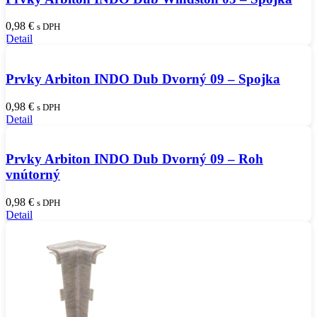
0,98
€
s DPH
Detail
Prvky Arbiton INDO Dub Dvorný 09 – Spojka
0,98
€
s DPH
Detail
Prvky Arbiton INDO Dub Dvorný 09 – Roh
vnútorný
0,98
€
s DPH
Detail