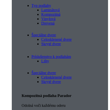
Typ podlahy
Laminátová
Kompozitná
Vinylová
Drevená
Špeciálne dvere
Celosklenené dvere
Skryté dvere
Príslušenstvo k podlahám
Lišty
Špeciálne dvere
Celosklenené dvere
Skryté dvere
Kompozitná podlaha Parador
Odolná voči každému oderu