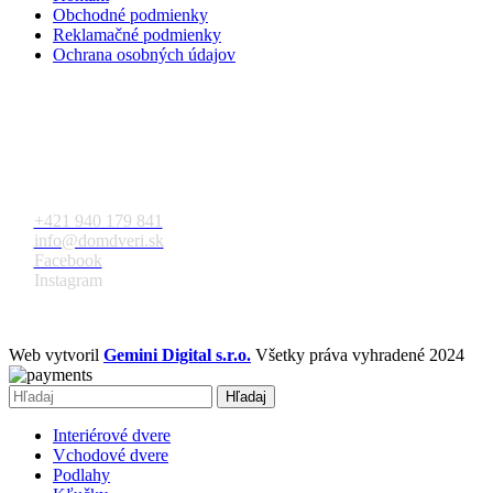
Obchodné podmienky
Reklamačné podmienky
Ochrana osobných údajov
Kontakt
+421 940 179 841
info@domdveri.sk
Facebook
Instagram
Web vytvoril
Gemini Digital s.r.o.
Všetky práva vyhradené 2024
Hľadaj
Interiérové dvere
Vchodové dvere
Podlahy