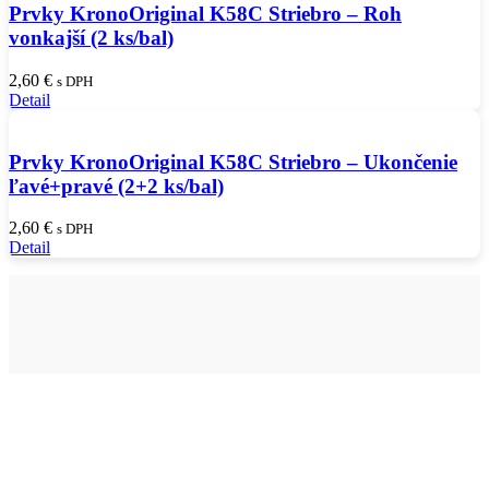
Prvky KronoOriginal K58C Striebro – Roh
vonkajší (2 ks/bal)
2,60
€
s DPH
Detail
Prvky KronoOriginal K58C Striebro – Ukončenie
ľavé+pravé (2+2 ks/bal)
2,60
€
s DPH
Detail