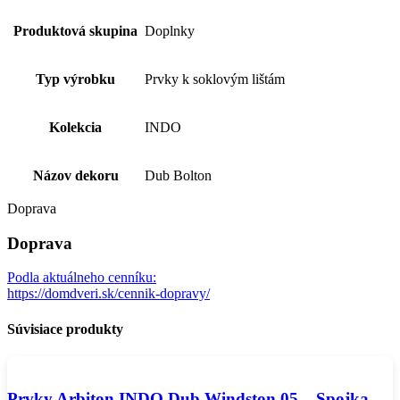
Produktová skupina
Doplnky
Typ výrobku
Prvky k soklovým lištám
Kolekcia
INDO
Názov dekoru
Dub Bolton
Doprava
Doprava
Podla aktuálneho cenníku:
https://domdveri.sk/cennik-dopravy/
Súvisiace produkty
Prvky Arbiton INDO Dub Windston 05 – Spojka