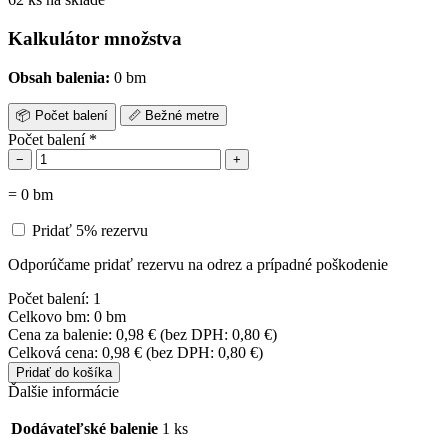
Kalkulátor množstva
Obsah balenia:
0 bm
📦
Počet balení
📏
Bežné metre
Počet balení
*
−
+
=
0
bm
Pridať 5% rezervu
Odporúčame pridať rezervu na odrez a prípadné poškodenie
Počet balení:
1
Celkovo bm:
0 bm
Cena za balenie:
0,98
€
(bez DPH:
0,80
€
)
Celková cena:
0,98
€
(bez DPH:
0,80
€
)
Pridať do košíka
Ďalšie informácie
Dodávateľské balenie
1 ks