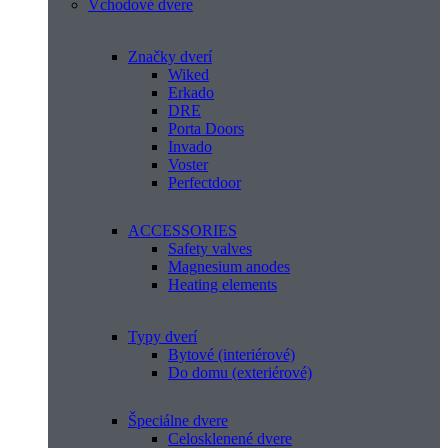
Vchodové dvere
Značky dverí
Wiked
Erkado
DRE
Porta Doors
Invado
Voster
Perfectdoor
ACCESSORIES
Safety valves
Magnesium anodes
Heating elements
Typy dverí
Bytové (interiérové)
Do domu (exteriérové)
Špeciálne dvere
Celosklenené dvere