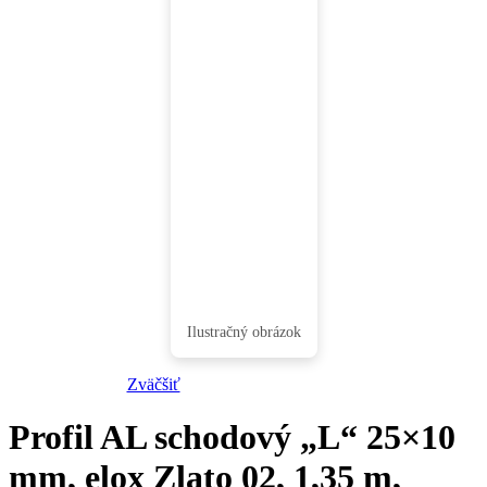
Zväčšiť
Profil AL schodový „L“ 25×10
mm, elox Zlato 02, 1,35 m,