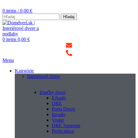
0
items
/
0,00
€
Hľadaj
0
items
0,00
€
Menu
Kategórie
Interiérové dvere
Značky dverí
Erkado
DRE
Porta Doors
Invado
Voster
DRE Supreme
Perfectdoor