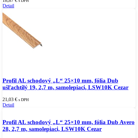
18,87
€
s DPH
Detail
Profil AL schodový „L“ 25×10 mm, fólia Dub
ušľachtilý 19, 2,7 m, samolepiaci, LSW10K Cezar
21,03
€
s DPH
Detail
Profil AL schodový „L“ 25×10 mm, fólia Dub Avero
28, 2,7 m, samolepiaci, LSW10K Cezar