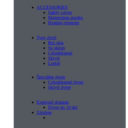
ACCESSORIES
Safety valves
Magnesium anodes
Heating elements
Typy dverí
Bez skla
So sklom
Celosklenené
Skryté
Lesklé
Špeciálne dvere
Celosklenené dvere
Skryté dvere
Expresné dodanie
Dvere do 10 dní
Zárubne