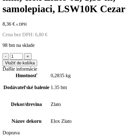
samolepiaci, LSW10K Cezar
8,36
€
s DPH
Cena bez DPH:
6,80
€
98 bm na sklade
množstvo
Profil
Vložiť do košíka
AL
Ďalšie informácie
schodový
Hmotnosť
0,2835 kg
"L"
25x10
Dodávateľské balenie
1.35 bm
mm,
elox
Zlato
Dekor/drevina
Zlato
02,
1,35
m,
Názov dekoru
Elox Zlato
samolepiaci,
LSW10K
Doprava
Cezar