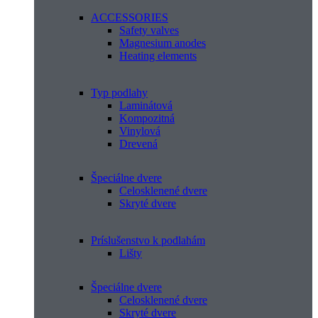
ACCESSORIES
Safety valves
Magnesium anodes
Heating elements
Typ podlahy
Laminátová
Kompozitná
Vinylová
Drevená
Špeciálne dvere
Celosklenené dvere
Skryté dvere
Príslušenstvo k podlahám
Lišty
Špeciálne dvere
Celosklenené dvere
Skryté dvere