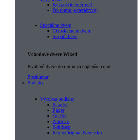
Bytové (interiérové)
Do domu (exteriérové)
Špeciálne dvere
Celosklenené dvere
Skryté dvere
Vchodové dvere Wiked
Kvalitné dvere do domu za najlepšiu cenu
Preskúmať
Podlahy
Výrobca podlahy
Parador
Egger
Gerflor
Afirmax
Solidstep
KronoOriginal Nemecko