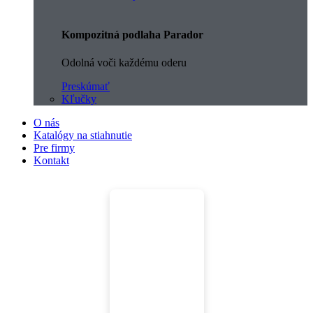
Kompozitná podlaha Parador
Odolná voči každému oderu
Preskúmať
Kľučky
O nás
Katalógy na stiahnutie
Pre firmy
Kontakt