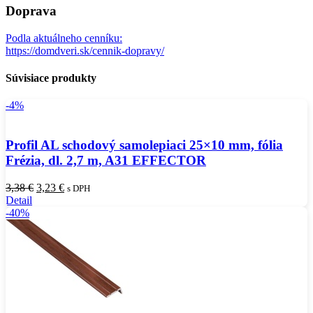
Doprava
Podla aktuálneho cenníku:
https://domdveri.sk/cennik-dopravy/
Súvisiace produkty
-4%
Profil AL schodový samolepiaci 25×10 mm, fólia
Frézia, dl. 2,7 m, A31 EFFECTOR
Pôvodná
Aktuálna
3,38
€
3,23
€
s DPH
cena
cena
Detail
bola:
je:
-40%
3,38 €.
3,23 €.