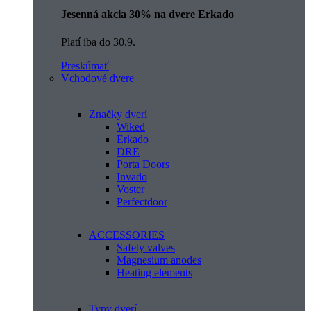
Jesenná akcia 30% na dvere Erkado
Platí iba do 30.9.
Preskúmať
Vchodové dvere
Značky dverí
Wiked
Erkado
DRE
Porta Doors
Invado
Voster
Perfectdoor
ACCESSORIES
Safety valves
Magnesium anodes
Heating elements
Typy dverí