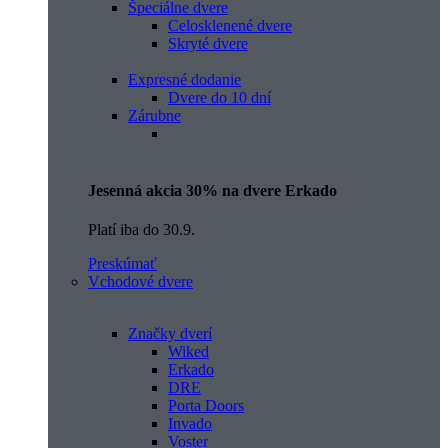
Špeciálne dvere
Celosklenené dvere
Skryté dvere
Expresné dodanie
Dvere do 10 dní
Zárubne
Jesenná akcia 30% na dvere Erkado
Platí iba do 30.9.
Preskúmať
Vchodové dvere
Značky dverí
Wiked
Erkado
DRE
Porta Doors
Invado
Voster