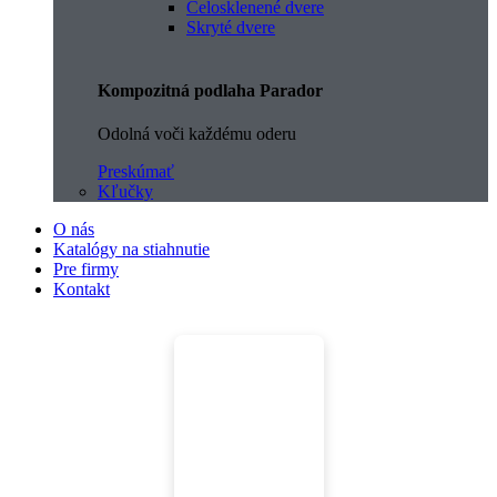
Celosklenené dvere
Skryté dvere
Kompozitná podlaha Parador
Odolná voči každému oderu
Preskúmať
Kľučky
O nás
Katalógy na stiahnutie
Pre firmy
Kontakt