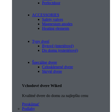
Perfectdoor
ACCESSORIES
Safety valves
Magnesium anodes
Heating elements
Typy dverí
Bytové (interiérové)
Do domu (exteriérové)
Špeciálne dvere
Celosklenené dvere
Skryté dvere
Vchodové dvere Wiked
Kvalitné dvere do domu za najlepšiu cenu
Preskúmať
Podlahy