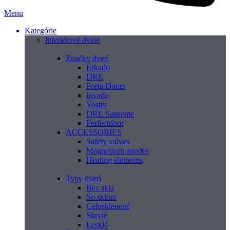
Menu
Kategórie
Interiérové dvere
Značky dverí
Erkado
DRE
Porta Doors
Invado
Voster
DRE Supreme
Perfectdoor
ACCESSORIES
Safety valves
Magnesium anodes
Heating elements
Typy dverí
Bez skla
So sklom
Celosklenené
Skryté
Lesklé