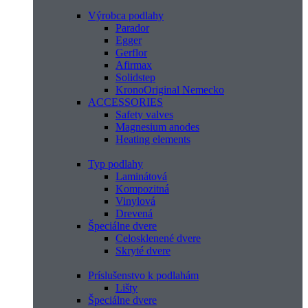
Výrobca podlahy
Parador
Egger
Gerflor
Afirmax
Solidstep
KronoOriginal Nemecko
ACCESSORIES
Safety valves
Magnesium anodes
Heating elements
Typ podlahy
Laminátová
Kompozitná
Vinylová
Drevená
Špeciálne dvere
Celosklenené dvere
Skryté dvere
Príslušenstvo k podlahám
Lišty
Špeciálne dvere