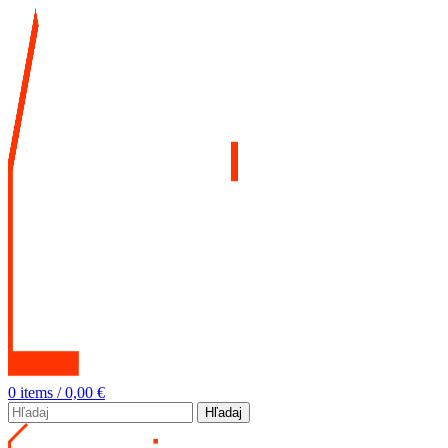
0
items
/
0,00
€
Hľadaj