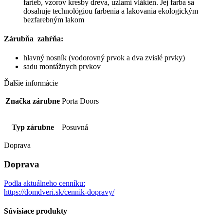
farieb, vzorov kresby dreva, uzlami vlákien. Jej farba sa
dosahuje technológiou farbenia a lakovania ekologickým
bezfarebným lakom
Zárubňa zahŕňa:
hlavný nosník (vodorovný prvok a dva zvislé prvky)
sadu montážnych prvkov
Ďalšie informácie
Značka zárubne
Porta Doors
Typ zárubne
Posuvná
Doprava
Doprava
Podla aktuálneho cenníku:
https://domdveri.sk/cennik-dopravy/
Súvisiace produkty