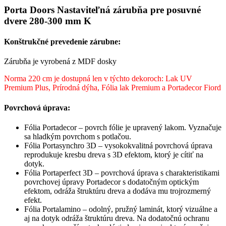
zárubňa
Porta Doors Nastaviteľná zárubňa pre posuvné
pre
dvere 280-300 mm K
posuvné
dvere
280-
Konštrukčné prevedenie zárubne:
300
mm
Zárubňa je vyrobená z MDF dosky
K
Norma 220 cm je dostupná len v týchto dekoroch: Lak UV
Premium Plus, Prírodná dýha, Fólia lak Premium a Portadecor Fiord
Povrchová úprava:
Fólia Portadecor – povrch fólie je upravený lakom. Vyznačuje
sa hladkým povrchom s potlačou.
Fólia Portasynchro 3D – vysokokvalitná povrchová úprava
reprodukuje kresbu dreva s 3D efektom, ktorý je cítiť na
dotyk.
Fólia Portaperfect 3D – povrchová úprava s charakteristikami
povrchovej úpravy Portadecor s dodatočným optickým
efektom, odráža štruktúru dreva a dodáva mu trojrozmerný
efekt.
Fólia Portalamino – odolný, pružný laminát, ktorý vizuálne a
aj na dotyk odráža štruktúru dreva. Na dodatočnú ochranu