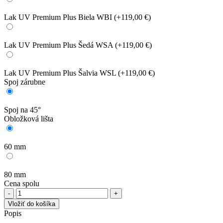
Lak UV Premium Plus Biela WBI
(+119,00 €)
Lak UV Premium Plus Šedá WSA
(+119,00 €)
Lak UV Premium Plus Šalvia WSL
(+119,00 €)
Spoj zárubne
Spoj na 45°
Obložková lišta
60 mm
80 mm
Cena spolu
množstvo
Porta
Vložiť do košíka
Doors
Popis
Nastaviteľná