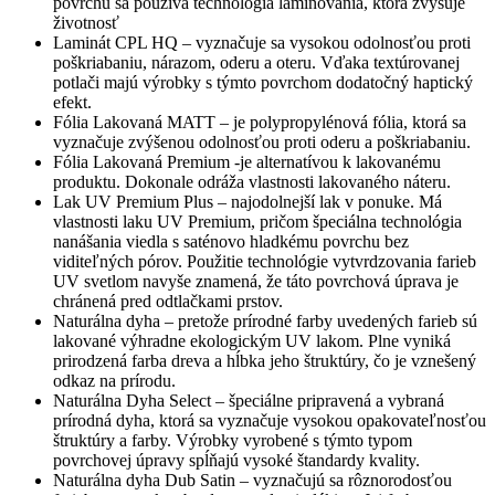
povrchu sa používa technológia laminovania, ktorá zvyšuje
životnosť
Laminát CPL HQ – vyznačuje sa vysokou odolnosťou proti
poškriabaniu, nárazom, oderu a oteru. Vďaka textúrovanej
potlači majú výrobky s týmto povrchom dodatočný haptický
efekt.
Fólia Lakovaná MATT – je polypropylénová fólia, ktorá sa
vyznačuje zvýšenou odolnosťou proti oderu a poškriabaniu.
Fólia Lakovaná Premium -je alternatívou k lakovanému
produktu. Dokonale odráža vlastnosti lakovaného náteru.
Lak UV Premium Plus – najodolnejší lak v ponuke. Má
vlastnosti laku UV Premium, pričom špeciálna technológia
nanášania viedla s saténovo hladkému povrchu bez
viditeľných pórov. Použitie technológie vytvrdzovania farieb
UV svetlom navyše znamená, že táto povrchová úprava je
chránená pred odtlačkami prstov.
Naturálna dyha – pretože prírodné farby uvedených farieb sú
lakované výhradne ekologickým UV lakom. Plne vyniká
prirodzená farba dreva a hĺbka jeho štruktúry, čo je vznešený
odkaz na prírodu.
Naturálna Dyha Select – špeciálne pripravená a vybraná
prírodná dyha, ktorá sa vyznačuje vysokou opakovateľnosťou
štruktúry a farby. Výrobky vyrobené s týmto typom
povrchovej úpravy spĺňajú vysoké štandardy kvality.
Naturálna dyha Dub Satin – vyznačujú sa rôznorodosťou