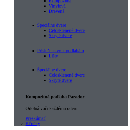
Kompozitná
Vinylová
Drevená
Špeciálne dvere
Celosklenené dvere
Skryté dvere
Príslušenstvo k podlahám
Lišty
Špeciálne dvere
Celosklenené dvere
Skryté dvere
Kompozitná podlaha Parador
Odolná voči každému oderu
Preskúmať
Kľučky