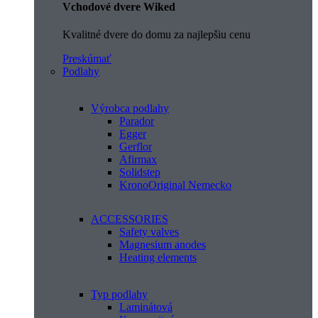
Vchodové dvere Wiked
Kvalitné dvere do domu za najlepšiu cenu
Preskúmať
Podlahy
Výrobca podlahy
Parador
Egger
Gerflor
Afirmax
Solidstep
KronoOriginal Nemecko
ACCESSORIES
Safety valves
Magnesium anodes
Heating elements
Typ podlahy
Laminátová