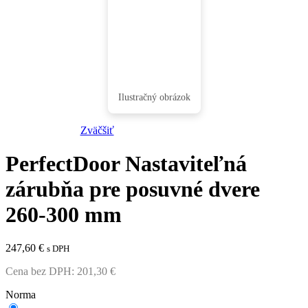
Zväčšiť
PerfectDoor Nastaviteľná
zárubňa pre posuvné dvere
260-300 mm
247,60
€
s DPH
Cena bez DPH:
201,30
€
Norma