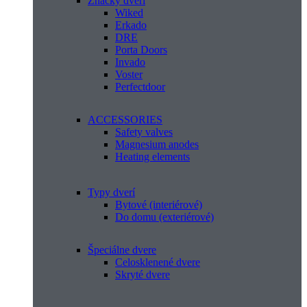
Značky dverí
Wiked
Erkado
DRE
Porta Doors
Invado
Voster
Perfectdoor
ACCESSORIES
Safety valves
Magnesium anodes
Heating elements
Typy dverí
Bytové (interiérové)
Do domu (exteriérové)
Špeciálne dvere
Celosklenené dvere
Skryté dvere