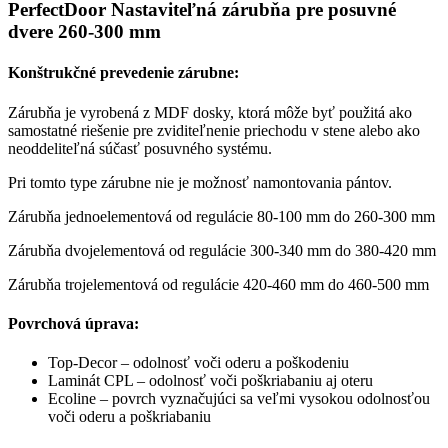
PerfectDoor Nastaviteľná zárubňa pre posuvné
posuvné
dvere 260-300 mm
dvere
260-
300
Konštrukčné prevedenie zárubne:
mm
Zárubňa je vyrobená z MDF dosky, ktorá môže byť použitá ako
samostatné riešenie pre zviditeľnenie priechodu v stene alebo ako
neoddeliteľná súčasť posuvného systému.
Pri tomto type zárubne nie je možnosť namontovania pántov.
Zárubňa jednoelementová od regulácie 80-100 mm do 260-300 mm
Zárubňa dvojelementová od regulácie 300-340 mm do 380-420 mm
Zárubňa trojelementová od regulácie 420-460 mm do 460-500 mm
Povrchová úprava:
Top-Decor – odolnosť voči oderu a poškodeniu
Laminát CPL – odolnosť voči poškriabaniu aj oteru
Ecoline – povrch vyznačujúci sa veľmi vysokou odolnosťou
voči oderu a poškriabaniu