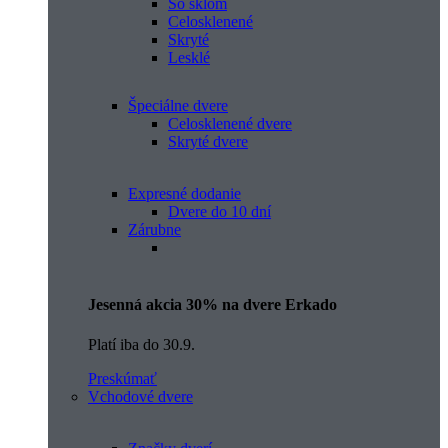
So sklom
Celosklenené
Skryté
Lesklé
Špeciálne dvere
Celosklenené dvere
Skryté dvere
Expresné dodanie
Dvere do 10 dní
Zárubne
Jesenná akcia 30% na dvere Erkado
Platí iba do 30.9.
Preskúmať
Vchodové dvere