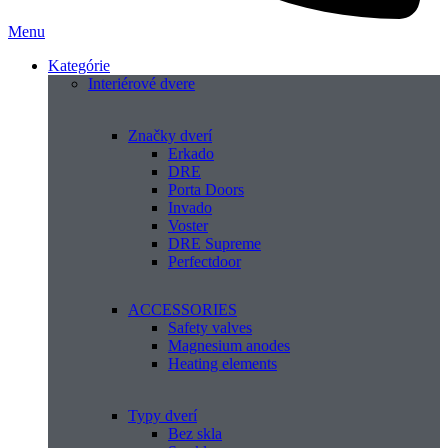
Menu
Kategórie
Interiérové dvere
Značky dverí
Erkado
DRE
Porta Doors
Invado
Voster
DRE Supreme
Perfectdoor
ACCESSORIES
Safety valves
Magnesium anodes
Heating elements
Typy dverí
Bez skla