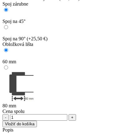
Spoj zárubne
Spoj na 45°
Spoj na 90°
(+25,50 €)
Obložková lišta
60 mm
80 mm
Cena spolu
množstvo
PerfectDoor
Vložiť do košíka
Nastaviteľná
Popis
zárubňa
pre