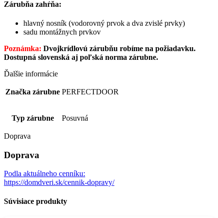
Zárubňa zahŕňa:
hlavný nosník (vodorovný prvok a dva zvislé prvky)
sadu montážnych prvkov
Poznámka:
Dvojkrídlovú zárubňu robíme na požiadavku.
Dostupná slovenská aj poľská norma zárubne.
Ďalšie informácie
Značka zárubne
PERFECTDOOR
Typ zárubne
Posuvná
Doprava
Doprava
Podla aktuálneho cenníku:
https://domdveri.sk/cennik-dopravy/
Súvisiace produkty