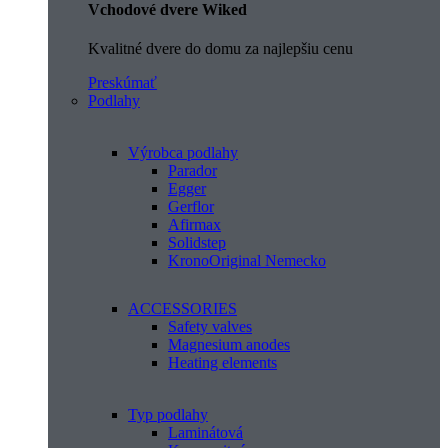
Vchodové dvere Wiked
Kvalitné dvere do domu za najlepšiu cenu
Preskúmať
Podlahy
Výrobca podlahy
Parador
Egger
Gerflor
Afirmax
Solidstep
KronoOriginal Nemecko
ACCESSORIES
Safety valves
Magnesium anodes
Heating elements
Typ podlahy
Laminátová