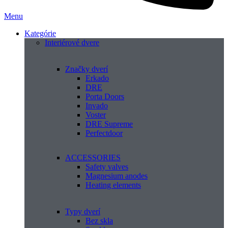
Menu
Kategórie
Interiérové dvere
Značky dverí
Erkado
DRE
Porta Doors
Invado
Voster
DRE Supreme
Perfectdoor
ACCESSORIES
Safety valves
Magnesium anodes
Heating elements
Typy dverí
Bez skla