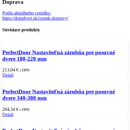
Doprava
Podla aktuálneho cenníku:
https://domdveri.sk/cennik-dopravy/
Súvisiace produkty
PerfectDoor Nastaviteľná zárubňa pre posuvné
dvere 180-220 mm
213,04
€
s DPH
Detail
PerfectDoor Nastaviteľná zárubňa pre posuvné
dvere 340-380 mm
294,34
€
s DPH
Detail