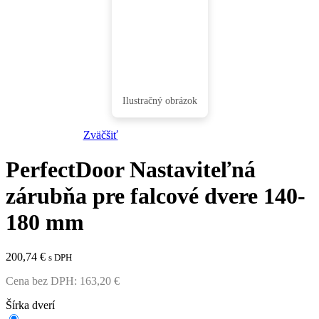
Zväčšiť
PerfectDoor Nastaviteľná
zárubňa pre falcové dvere 140-
180 mm
200,74
€
s DPH
Cena bez DPH:
163,20
€
Šírka dverí