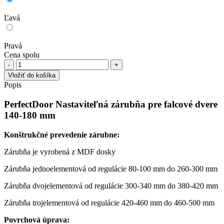
Ľavá
Pravá
Cena spolu
množstvo
PerfectDoor
Vložiť do košíka
Nastaviteľná
Popis
zárubňa
pre
PerfectDoor Nastaviteľná zárubňa pre falcové dvere
falcové
140-180 mm
dvere
140-
Konštrukčné prevedenie zárubne:
180
mm
Zárubňa je vyrobená z MDF dosky
Zárubňa jednoelementová od regulácie 80-100 mm do 260-300 mm
Zárubňa dvojelementová od regulácie 300-340 mm do 380-420 mm
Zárubňa trojelementová od regulácie 420-460 mm do 460-500 mm
Povrchová úprava: