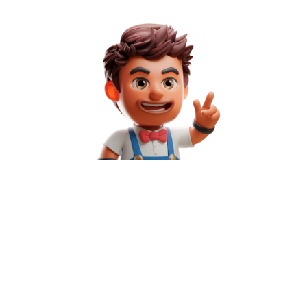
Web vytvoril
Gemini Digital s.r.o.
Všetky práva vyhradené 2024
Hľadaj