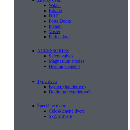
Značky dverí
Wiked
Erkado
DRE
Porta Doors
Invado
Voster
Perfectdoor
ACCESSORIES
Safety valves
Magnesium anodes
Heating elements
Typy dverí
Bytové (interiérové)
Do domu (exteriérové)
Špeciálne dvere
Celosklenené dvere
Skryté dvere