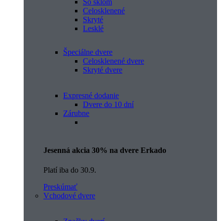
So sklom
Celosklenené
Skryté
Lesklé
Špeciálne dvere
Celosklenené dvere
Skryté dvere
Expresné dodanie
Dvere do 10 dní
Zárubne
Jesenná akcia 30% na dvere Erkado
Platí iba do 30.9.
Preskúmať
Vchodové dvere