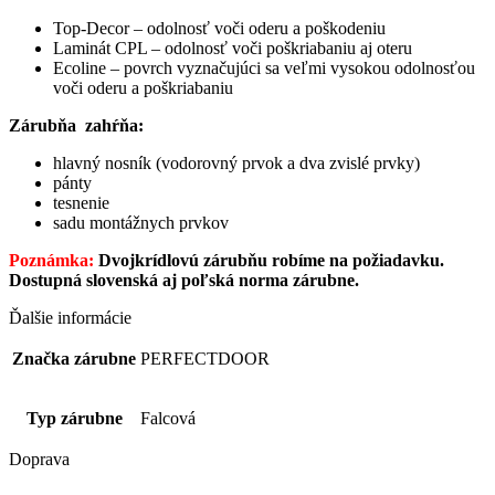
Top-Decor – odolnosť voči oderu a poškodeniu
Laminát CPL – odolnosť voči poškriabaniu aj oteru
Ecoline – povrch vyznačujúci sa veľmi vysokou odolnosťou
voči oderu a poškriabaniu
Zárubňa zahŕňa:
hlavný nosník (vodorovný prvok a dva zvislé prvky)
pánty
tesnenie
sadu montážnych prvkov
Poznámka:
Dvojkrídlovú zárubňu robíme na požiadavku.
Dostupná slovenská aj poľská norma zárubne.
Ďalšie informácie
Značka zárubne
PERFECTDOOR
Typ zárubne
Falcová
Doprava