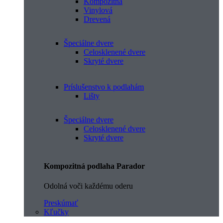
Kompozitná
Vinylová
Drevená
Špeciálne dvere
Celosklenené dvere
Skryté dvere
Príslušenstvo k podlahám
Lišty
Špeciálne dvere
Celosklenené dvere
Skryté dvere
Kompozitná podlaha Parador
Odolná voči každému oderu
Preskúmať
Kľučky