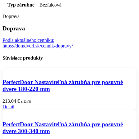
Typ zárubne
Bezfalcová
Doprava
Doprava
Podla aktuálneho cenníku:
https://domdveri.sk/cennik-dopravy/
Súvisiace produkty
PerfectDoor Nastaviteľná zárubňa pre posuvné
dvere 180-220 mm
213,04
€
s DPH
Detail
PerfectDoor Nastaviteľná zárubňa pre posuvné
dvere 300-340 mm