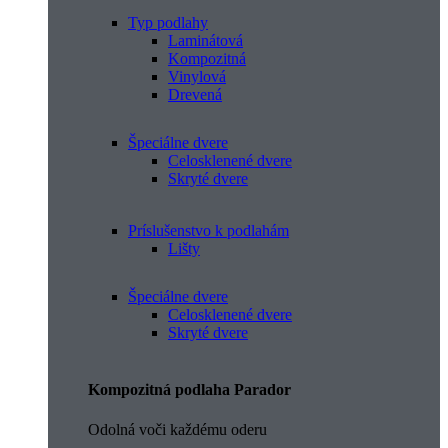
Typ podlahy
Laminátová
Kompozitná
Vinylová
Drevená
Špeciálne dvere
Celosklenené dvere
Skryté dvere
Príslušenstvo k podlahám
Lišty
Špeciálne dvere
Celosklenené dvere
Skryté dvere
Kompozitná podlaha Parador
Odolná voči každému oderu