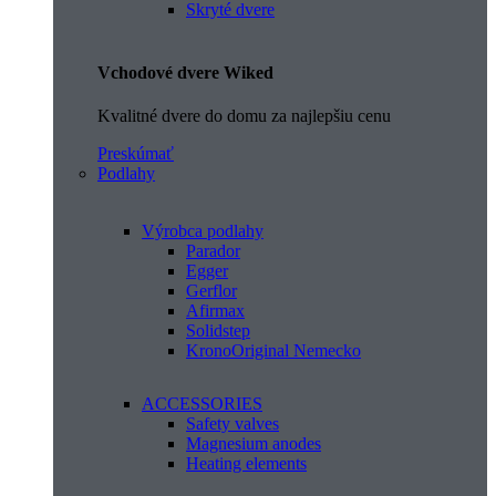
Skryté dvere
Vchodové dvere Wiked
Kvalitné dvere do domu za najlepšiu cenu
Preskúmať
Podlahy
Výrobca podlahy
Parador
Egger
Gerflor
Afirmax
Solidstep
KronoOriginal Nemecko
ACCESSORIES
Safety valves
Magnesium anodes
Heating elements