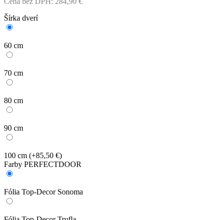
Cena bez DPH:
284,90
€
Šírka dverí
60 cm
70 cm
80 cm
90 cm
100 cm
(+85,50 €)
Farby PERFECTDOOR
Fólia Top-Decor Sonoma
Fólia Top-Decor Trufla