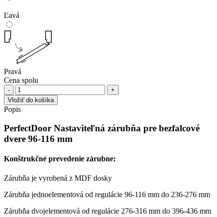
Ľavá
Pravá
Cena spolu
množstvo
PerfectDoor
Vložiť do košíka
Nastaviteľná
Popis
zárubňa
pre
PerfectDoor Nastaviteľná zárubňa pre bezfalcové
bezfalcové
dvere 96-116 mm
dvere
96-
116
Konštrukčné prevedenie zárubne:
mm
Zárubňa je vyrobená z MDF dosky
Zárubňa jednoelementová od regulácie 96-116 mm do 236-276 mm
Zárubňa dvojelementová od regulácie 276-316 mm do 396-436 mm