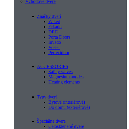
Vchodové dvere
Značky dverí
Wiked
Erkado
DRE
Porta Doors
Invado
Voster
Perfectdoor
ACCESSORIES
Safety valves
Magnesium anodes
Heating elements
Typy dverí
Bytové (interiérové)
Do domu (exteriérové)
Špeciálne dvere
Celosklenené dvere