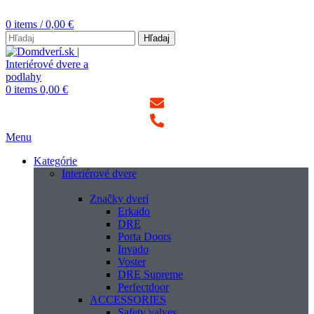
0
items
/
0,00
€
Hľadaj
0
items
0,00
€
Menu
Kategórie
Interiérové dvere
Značky dverí
Erkado
DRE
Porta Doors
Invado
Voster
DRE Supreme
Perfectdoor
ACCESSORIES
Safety valves