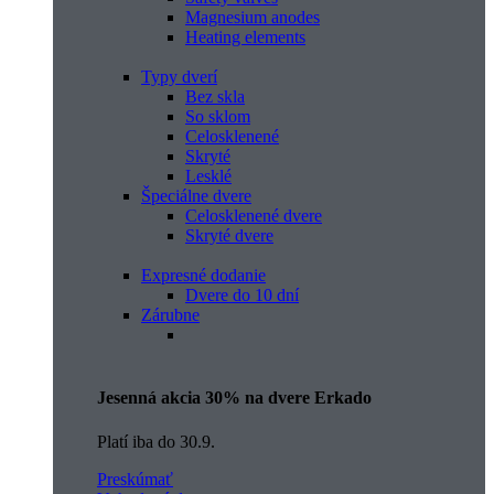
Magnesium anodes
Heating elements
Typy dverí
Bez skla
So sklom
Celosklenené
Skryté
Lesklé
Špeciálne dvere
Celosklenené dvere
Skryté dvere
Expresné dodanie
Dvere do 10 dní
Zárubne
Jesenná akcia 30% na dvere Erkado
Platí iba do 30.9.
Preskúmať