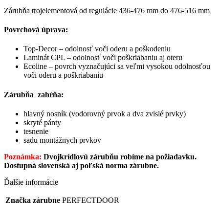
Zárubňa trojelementová od regulácie 436-476 mm do 476-516 mm
Povrchová úprava:
Top-Decor – odolnosť voči oderu a poškodeniu
Laminát CPL – odolnosť voči poškriabaniu aj oteru
Ecoline – povrch vyznačujúci sa veľmi vysokou odolnosťou
voči oderu a poškriabaniu
Zárubňa zahŕňa:
hlavný nosník (vodorovný prvok a dva zvislé prvky)
skryté pánty
tesnenie
sadu montážnych prvkov
Poznámka:
Dvojkrídlovú zárubňu robíme na požiadavku.
Dostupná slovenská aj poľská norma zárubne.
Ďalšie informácie
Značka zárubne
PERFECTDOOR