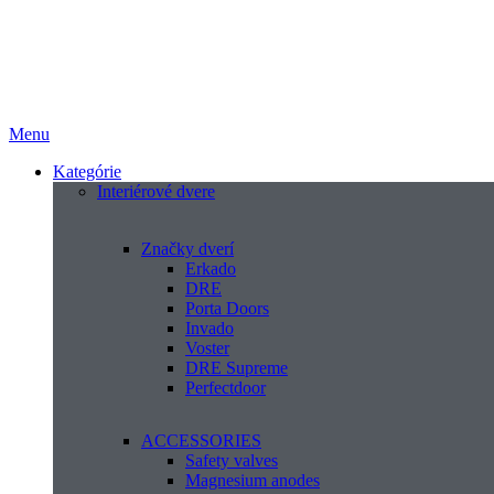
Menu
Kategórie
Interiérové dvere
Značky dverí
Erkado
DRE
Porta Doors
Invado
Voster
DRE Supreme
Perfectdoor
ACCESSORIES
Safety valves
Magnesium anodes