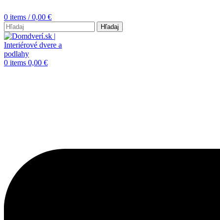
0
items
/
0,00
€
Hľadaj
0
items
0,00
€