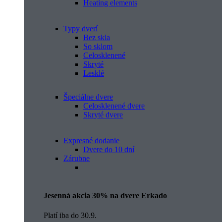
Heating elements
Typy dverí
Bez skla
So sklom
Celosklenené
Skryté
Lesklé
Špeciálne dvere
Celosklenené dvere
Skryté dvere
Expresné dodanie
Dvere do 10 dní
Zárubne
Jesenná akcia 30% na dvere Erkado
Platí iba do 30.9.