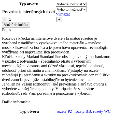
Typ otvoru
Prevedenie interiérových dverí
Vymazať
množstvo
MI
Vložiť do košíka
-
Popis
SUN
2
Rozetová kľučka na interiérové dvere s hranatou rozetou je
-
vyrobená z tradičného vysoko-kvalitného materiálu – masívna
HR
mosadz lisovaná za horúca a je povrchovo upravená. Technológia
využívaná pri najkvalitnejších produktoch.
Kľučka z rady Mariani Standard line obsahuje vratný mechanizmus
v puzdre z polyamidu – špeciálneho plastu s výbornými
mechanickými vlastnosťami (klzné vlastnosti, tepelná odolnosť,
odolnosť prtori starnutiu a chemikáliám. Výstupky na rozete
zabraňujú jej pretáčaniu a skrutky na preskrutkovanie cez celú šírku
dverí zaručia pevnejšie a stabilnejšie uchytenie kovania.
Je to len na Vašom rozhodnutí, aké prevedenie a aký typ otvoru si
vyberiete z našej širokej ponuky. V prípade, že sa neviete
rozhodnúť, radi Vám poradíme a pomôžeme s výberom.
Ďalšie informácie
Typ otvoru
rozety PZ
,
rozety BB
,
rozety WC