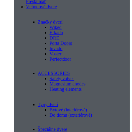
Preskúmať
Vchodové dvere
Značky dverí
Wiked
Erkado
DRE
Porta Doors
Invado
Voster
Perfectdoor
ACCESSORIES
Safety valves
Magnesium anodes
Heating elements
Typy dverí
Bytové (interiérové)
Do domu (exteriérové)
Špeciálne dvere