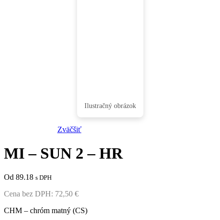
Zväčšiť
MI – SUN 2 – HR
Od 89.18
s DPH
Cena bez DPH:
72,50
€
CHM – chróm matný (CS)