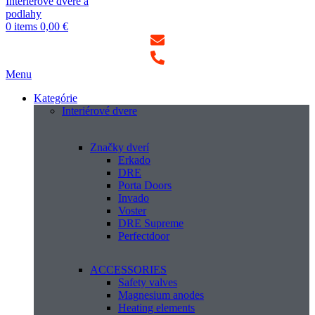
0
items
0,00
€
Menu
Kategórie
Interiérové dvere
Značky dverí
Erkado
DRE
Porta Doors
Invado
Voster
DRE Supreme
Perfectdoor
ACCESSORIES
Safety valves
Magnesium anodes
Heating elements