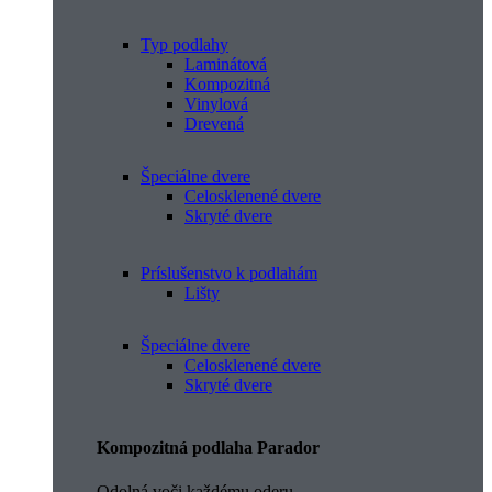
Typ podlahy
Laminátová
Kompozitná
Vinylová
Drevená
Špeciálne dvere
Celosklenené dvere
Skryté dvere
Príslušenstvo k podlahám
Lišty
Špeciálne dvere
Celosklenené dvere
Skryté dvere
Kompozitná podlaha Parador
Odolná voči každému oderu