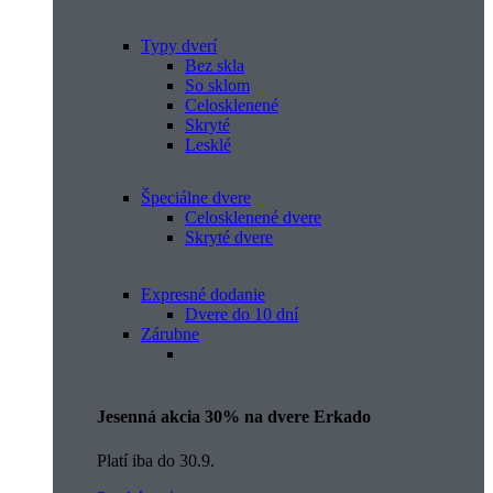
Typy dverí
Bez skla
So sklom
Celosklenené
Skryté
Lesklé
Špeciálne dvere
Celosklenené dvere
Skryté dvere
Expresné dodanie
Dvere do 10 dní
Zárubne
Jesenná akcia 30% na dvere Erkado
Platí iba do 30.9.