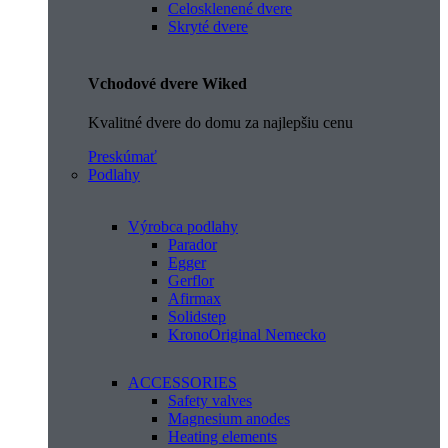
Celosklenené dvere
Skryté dvere
Vchodové dvere Wiked
Kvalitné dvere do domu za najlepšiu cenu
Preskúmať
Podlahy
Výrobca podlahy
Parador
Egger
Gerflor
Afirmax
Solidstep
KronoOriginal Nemecko
ACCESSORIES
Safety valves
Magnesium anodes
Heating elements