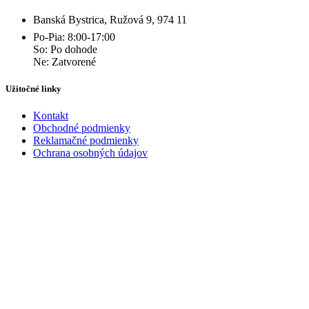
Banská Bystrica, Ružová 9, 974 11
Po-Pia: 8:00-17:00
So: Po dohode
Ne: Zatvorené
Užitočné linky
Kontakt
Obchodné podmienky
Reklamačné podmienky
Ochrana osobných údajov
Kontakt
+421 940 179 841
info@domdveri.sk
Facebook
Instagram