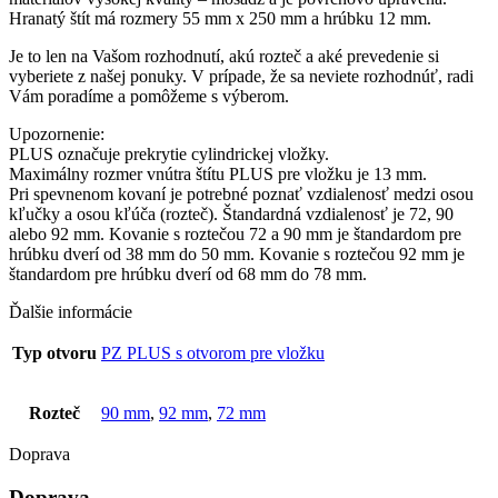
Hranatý štít má rozmery 55 mm x 250 mm a hrúbku 12 mm.
Je to len na Vašom rozhodnutí, akú rozteč a aké prevedenie si
vyberiete z našej ponuky. V prípade, že sa neviete rozhodnúť, radi
Vám poradíme a pomôžeme s výberom.
Upozornenie:
PLUS označuje prekrytie cylindrickej vložky.
Maximálny rozmer vnútra štítu PLUS pre vložku je 13 mm.
Pri spevnenom kovaní je potrebné poznať vzdialenosť medzi osou
kľučky a osou kľúča (rozteč). Štandardná vzdialenosť je 72, 90
alebo 92 mm. Kovanie s roztečou 72 a 90 mm je štandardom pre
hrúbku dverí od 38 mm do 50 mm. Kovanie s roztečou 92 mm je
štandardom pre hrúbku dverí od 68 mm do 78 mm.
Ďalšie informácie
Typ otvoru
PZ PLUS s otvorom pre vložku
Rozteč
90 mm
,
92 mm
,
72 mm
Doprava
Doprava