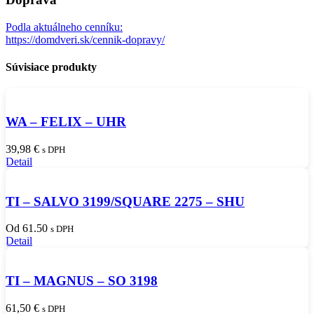
Podla aktuálneho cenníku:
https://domdveri.sk/cennik-dopravy/
Súvisiace produkty
WA – FELIX – UHR
39,98
€
s DPH
Detail
TI – SALVO 3199/SQUARE 2275 – SHU
Od 61.50
s DPH
Detail
TI – MAGNUS – SO 3198
61,50
€
s DPH