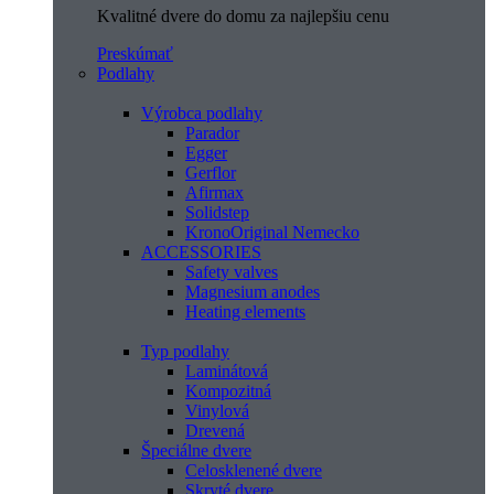
Kvalitné dvere do domu za najlepšiu cenu
Preskúmať
Podlahy
Výrobca podlahy
Parador
Egger
Gerflor
Afirmax
Solidstep
KronoOriginal Nemecko
ACCESSORIES
Safety valves
Magnesium anodes
Heating elements
Typ podlahy
Laminátová
Kompozitná
Vinylová
Drevená
Špeciálne dvere
Celosklenené dvere
Skryté dvere