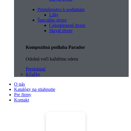
Príslušenstvo k podlahám
Lišty
Špeciálne dvere
Celosklenené dvere
Skryté dvere
Kompozitná podlaha Parador
Odolná voči každému oderu
Preskúmať
Kľučky
O nás
Katalógy na stiahnutie
Pre firmy
Kontakt