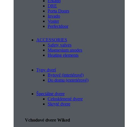
Erkado
DRE
Porta Doors
Invado
Voster
Perfectdoor
ACCESSORIES
Safety valves
Magnesium anodes
Heating elements
Typy dverí
Bytové (interiérové)
Do domu (exteriérové)
Špeciálne dvere
Celosklenené dvere
Skryté dvere
Vchodové dvere Wiked