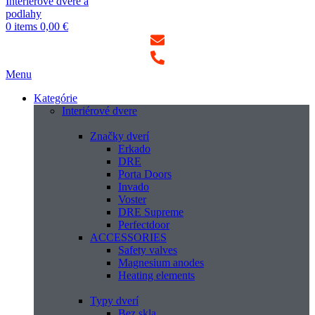
0
items
0,00
€
Menu
Kategórie
Interiérové dvere
Značky dverí
Erkado
DRE
Porta Doors
Invado
Voster
DRE Supreme
Perfectdoor
ACCESSORIES
Safety valves
Magnesium anodes
Heating elements
Typy dverí
Bez skla