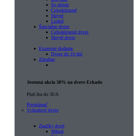
So sklom
Celosklenené
Skryté
Lesklé
Špeciálne dvere
Celosklenené dvere
Skryté dvere
Expresné dodanie
Dvere do 10 dní
Zárubne
Jesenná akcia 30% na dvere Erkado
Platí iba do 30.9.
Preskúmať
Vchodové dvere
Značky dverí
Wiked