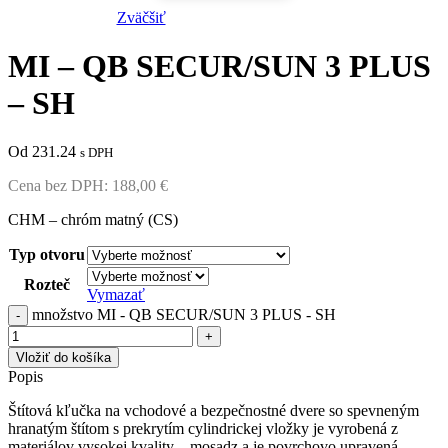
Zväčšiť
MI – QB SECUR/SUN 3 PLUS
– SH
Od 231.24
s DPH
Cena bez DPH:
188,00
€
CHM – chróm matný (CS)
Typ otvoru
Rozteč
Vymazať
množstvo MI - QB SECUR/SUN 3 PLUS - SH
Vložiť do košíka
Popis
Štítová kľučka na vchodové a bezpečnostné dvere so spevneným
hranatým štítom s prekrytím cylindrickej vložky je vyrobená z
materiálov vysokej kvality – mosadz a je povrchovo upravená.