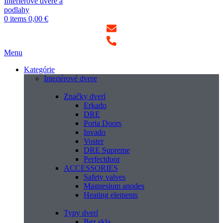
0
items
0,00
€
Menu
Kategórie
Interiérové dvere
Značky dverí
Erkado
DRE
Porta Doors
Invado
Voster
DRE Supreme
Perfectdoor
ACCESSORIES
Safety valves
Magnesium anodes
Heating elements
Typy dverí
Bez skla