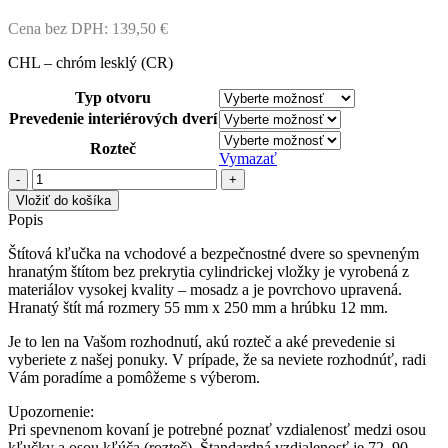
Cena bez DPH:
139,50
€
CHL – chróm lesklý (CR)
Typ otvoru
Prevedenie interiérových dverí
Rozteč
Vymazať
množstvo
MI
Vložiť do košíka
-
Popis
QB
SECUR/ARTE
Štítová kľučka na vchodové a bezpečnostné dvere so spevneným
-
hranatým štítom bez prekrytia cylindrickej vložky je vyrobená z
SH
materiálov vysokej kvality – mosadz a je povrchovo upravená.
Hranatý štít má rozmery 55 mm x 250 mm a hrúbku 12 mm.
Je to len na Vašom rozhodnutí, akú rozteč a aké prevedenie si
vyberiete z našej ponuky. V prípade, že sa neviete rozhodnúť, radi
Vám poradíme a pomôžeme s výberom.
Upozornenie:
Pri spevnenom kovaní je potrebné poznať vzdialenosť medzi osou
kľučky a osou kľúča (rozteč). Štandardná vzdialenosť je 72, 90