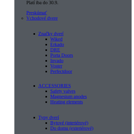
Platí iba do 30.9.
Preskúmať
Vchodové dvere
Značky dverí
Wiked
Erkado
DRE
Porta Doors
Invado
Voster
Perfectdoor
ACCESSORIES
Safety valves
Magnesium anodes
Heating elements
Typy dverí
Bytové (interiérové)
Do domu (exteriérové)