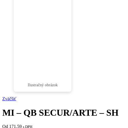
Zväčšiť
MI – QB SECUR/ARTE – SH
Od 171.59
s DPH