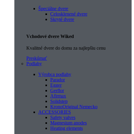
Špeciálne dvere
Celosklenené dvere
Skryté dvere
Vchodové dvere Wiked
Kvalitné dvere do domu za najlepšiu cenu
Preskúmať
Podlahy
Výrobca podlahy
Parador
Egger
Gerflor
Afirmax
Solidstep
KronoOriginal Nemecko
ACCESSORIES
Safety valves
Magnesium anodes
Heating elements