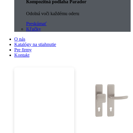
Kompozitná podlaha Parador
Odolná voči každému oderu
Preskúmať
Kľučky
O nás
Katalógy na stiahnutie
Pre firmy
Kontakt