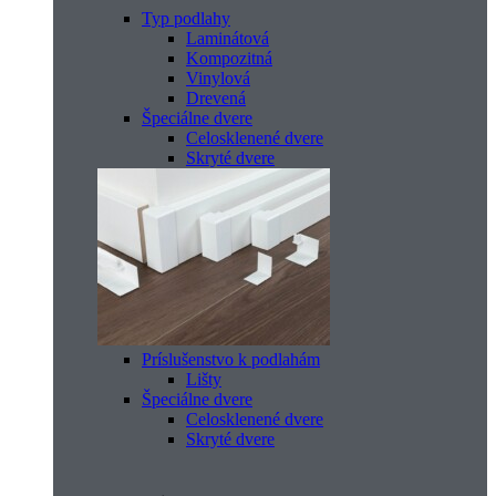
Typ podlahy
Laminátová
Kompozitná
Vinylová
Drevená
Špeciálne dvere
Celosklenené dvere
Skryté dvere
Príslušenstvo k podlahám
Lišty
Špeciálne dvere
Celosklenené dvere
Skryté dvere