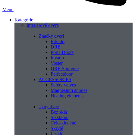
Menu
Kategórie
Interiérové dvere
Značky dverí
Erkado
DRE
Porta Doors
Invado
Voster
DRE Supreme
Perfectdoor
ACCESSORIES
Safety valves
Magnesium anodes
Heating elements
Typy dverí
Bez skla
So sklom
Celosklenené
Skryté
Lesklé