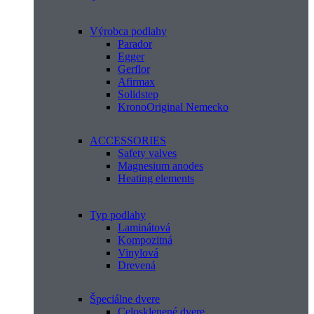
Výrobca podlahy
Parador
Egger
Gerflor
Afirmax
Solidstep
KronoOriginal Nemecko
ACCESSORIES
Safety valves
Magnesium anodes
Heating elements
Typ podlahy
Laminátová
Kompozitná
Vinylová
Drevená
Špeciálne dvere
Celosklenené dvere