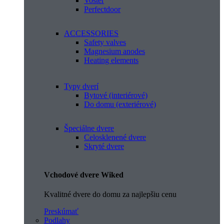
Voster
Perfectdoor
ACCESSORIES
Safety valves
Magnesium anodes
Heating elements
Typy dverí
Bytové (interiérové)
Do domu (exteriérové)
Špeciálne dvere
Celosklenené dvere
Skryté dvere
Vchodové dvere Wiked
Kvalitné dvere do domu za najlepšiu cenu
Preskúmať
Podlahy