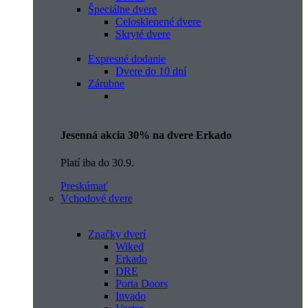
Špeciálne dvere
Celosklenené dvere
Skryté dvere
Expresné dodanie
Dvere do 10 dní
Zárubne
Jesenná akcia 30% na dvere Erkado
Platí iba do 30.9.
Preskúmať
Vchodové dvere
Značky dverí
Wiked
Erkado
DRE
Porta Doors
Invado