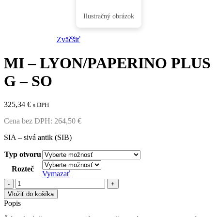
Zväčšiť
MI – LYON/PAPERINO PLUS
G – SO
325,34
€
s DPH
Cena bez DPH:
264,50
€
SIA – sivá antik (SIB)
Typ otvoru
Rozteč
Vymazať
množstvo
MI
Vložiť do košíka
-
Popis
LYON/PAPERINO