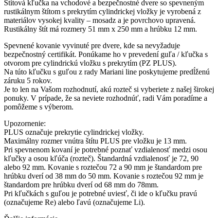
PLUS
Štítová kľučka na vchodové a bezpečnostné dvere so spevneným
G
rustikálnym štítom s prekrytím cylindrickej vložky je vyrobená z
-
materiálov vysokej kvality – mosadz a je povrchovo upravená.
SO
Rustikálny štít má rozmery 51 mm x 250 mm a hrúbku 12 mm.
Spevnené kovanie vyvinuté pre dvere, kde sa nevyžaduje
bezpečnostný certifikát. Ponúkame ho v prevedení guľa / kľučka s
otvorom pre cylindrickú vložku s prekrytím (PZ PLUS).
Na túto kľučku s guľou z rady Mariani line poskytujeme predĺženú
záruku 5 rokov.
Je to len na Vašom rozhodnutí, akú rozteč si vyberiete z našej širokej
ponuky. V prípade, že sa neviete rozhodnúť, radi Vám poradíme a
pomôžeme s výberom.
Upozornenie:
PLUS označuje prekrytie cylindrickej vložky.
Maximálny rozmer vnútra štítu PLUS pre vložku je 13 mm.
Pri spevnenom kovaní je potrebné poznať vzdialenosť medzi osou
kľučky a osou kľúča (rozteč). Štandardná vzdialenosť je 72, 90
alebo 92 mm. Kovanie s roztečou 72 a 90 mm je štandardom pre
hrúbku dverí od 38 mm do 50 mm. Kovanie s roztečou 92 mm je
štandardom pre hrúbku dverí od 68 mm do 78mm.
Pri kľučkách s guľou je potrebné uviesť, či ide o kľučku pravú
(označujeme Re) alebo ľavú (označujeme Li).