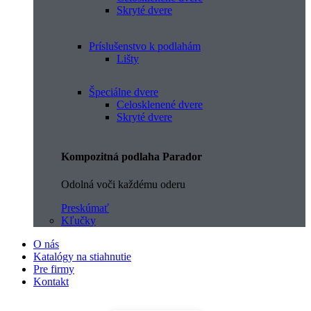
Skryté dvere
Príslušenstvo k podlahám
Lišty
Špeciálne dvere
Celosklenené dvere
Skryté dvere
Kompozitná podlaha Parador
Odolná voči každému oderu
Preskúmať
Kľučky
O nás
Katalógy na stiahnutie
Pre firmy
Kontakt