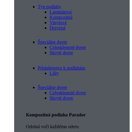
Typ podlahy
Laminátová
Kompozitná
Vinylová
Drevená
Špeciálne dvere
Celosklenené dvere
Skryté dvere
Príslušenstvo k podlahám
Lišty
Špeciálne dvere
Celosklenené dvere
Skryté dvere
Kompozitná podlaha Parador
Odolná voči každému oderu