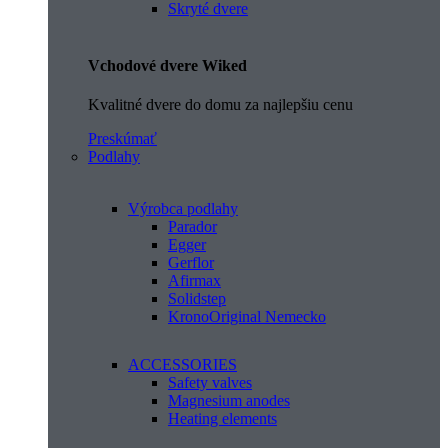
Skryté dvere
Vchodové dvere Wiked
Kvalitné dvere do domu za najlepšiu cenu
Preskúmať
Podlahy
Výrobca podlahy
Parador
Egger
Gerflor
Afirmax
Solidstep
KronoOriginal Nemecko
ACCESSORIES
Safety valves
Magnesium anodes
Heating elements