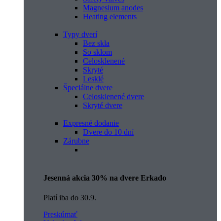
Magnesium anodes
Heating elements
Typy dverí
Bez skla
So sklom
Celosklenené
Skryté
Lesklé
Špeciálne dvere
Celosklenené dvere
Skryté dvere
Expresné dodanie
Dvere do 10 dní
Zárubne
Jesenná akcia 30% na dvere Erkado
Platí iba do 30.9.
Preskúmať