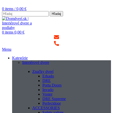
0
items
/
0,00
€
Hľadaj
0
items
0,00
€
Menu
Kategórie
Interiérové dvere
Značky dverí
Erkado
DRE
Porta Doors
Invado
Voster
DRE Supreme
Perfectdoor
ACCESSORIES
Safety valves