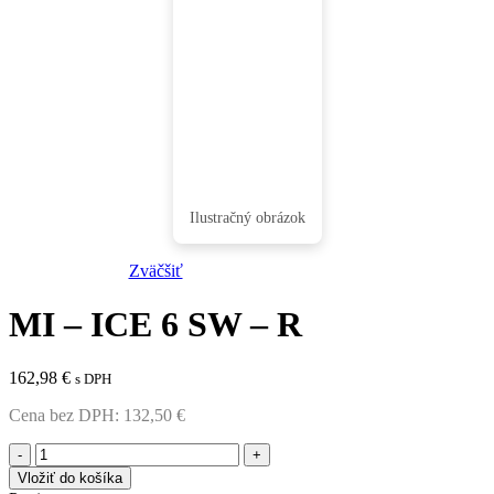
Zväčšiť
MI – ICE 6 SW – R
162,98
€
s DPH
Cena bez DPH:
132,50
€
množstvo
MI
Vložiť do košíka
-