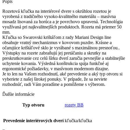
Popis
ICE
6
Rozetová kľučka na interiérové dvere s okrúhlou rozetou je
SW
vyrobená z tradičného vysoko-kvalitného materiálu – masívna
-
mosadz lisovaná za horúca a je povrchovo upravená. Technológia
R
využívaná pri najkvalitnejších produktoch. Rozeta má priemer 50
mm.
Kľučka so Swarovski krištáľom z rady Mariani Design line
obsahuje vratný mechanizmus v kovovom puzdre. Krásne a
očarujúce krištáľové sklo je vyrábané s maximálnou presnoťou..
Výstupky na rozete zabraňujú jej pretáčaniu a skrutky na
preskrutkovanie cez celú šírku dverí zaručia pevnejšie a stabilnejšie
uchytenie kovania. Výsledná konštrukcia spája funkčné aj
ergonomické požiadavky, v masívnom modernom dizajne.
Je to len na Vašom rozhodnutí, aké prevedenie a aký typ otvoru si
vyberiete z našej širokej ponuky. V prípade, že sa neviete
rozhodnúť, radi Vám poradíme a pomôžeme s výberom.
Ďalšie informácie
Typ otvoru
rozety BB
Prevedenie interiérových dverí
kľučka/kľučka