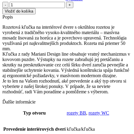
množstvo
MI
Vložiť do košíka
-
Popis
ICE
2
Rozetová kľučka na interiérové dvere s okrúhlou rozetou je
-
vyrobená z tradičného vysoko-kvalitného materiálu – masívna
R
mosadz lisovaná za horúca a je povrchovo upravená. Technológia
využívaná pri najkvalitnejších produktoch. Rozeta má priemer 50
mm.
Kľučka z rady Mariani Design line obsahuje vratný mechanizmus v
kovovom puzdre. Výstupky na rozete zabraňujú jej pretáčaniu a
skrutky na preskrutkovanie cez celú šírku dverí zaručia pevnejšie a
stabilnejšie uchytenie kovania. Výsledná konštrukcia spája funkčné
aj ergonomické požiadavky, v masívnom modernom dizajne.
Je to len na Vašom rozhodnutí, aké prevedenie a aký typ otvoru si
vyberiete z našej širokej ponuky. V prípade, že sa neviete
rozhodnúť, radi Vám poradíme a pomôžeme s výberom.
Ďalšie informácie
Typ otvoru
rozety BB
,
rozety WC
Prevedenie interiérových dverí
kľučka/kľučka