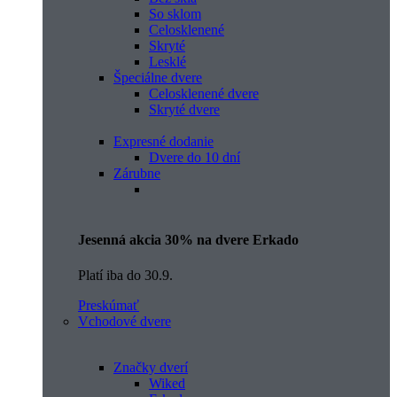
So sklom
Celosklenené
Skryté
Lesklé
Špeciálne dvere
Celosklenené dvere
Skryté dvere
Expresné dodanie
Dvere do 10 dní
Zárubne
Jesenná akcia 30% na dvere Erkado
Platí iba do 30.9.
Preskúmať
Vchodové dvere
Značky dverí
Wiked