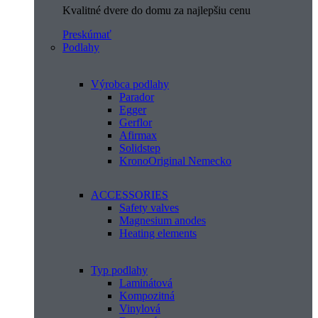
Kvalitné dvere do domu za najlepšiu cenu
Preskúmať
Podlahy
Výrobca podlahy
Parador
Egger
Gerflor
Afirmax
Solidstep
KronoOriginal Nemecko
ACCESSORIES
Safety valves
Magnesium anodes
Heating elements
Typ podlahy
Laminátová
Kompozitná
Vinylová