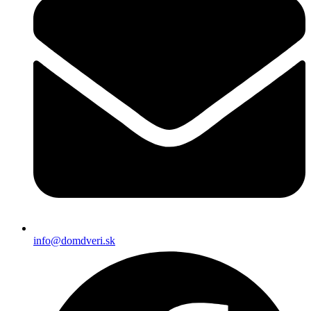
info@domdveri.sk