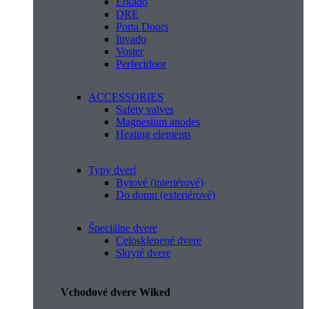
Erkado
DRE
Porta Doors
Invado
Voster
Perfectdoor
ACCESSORIES
Safety valves
Magnesium anodes
Heating elements
Typy dverí
Bytové (interiérové)
Do domu (exteriérové)
Špeciálne dvere
Celosklenené dvere
Skryté dvere
Vchodové dvere Wiked