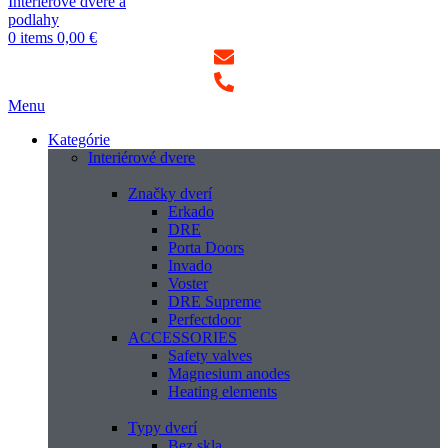
0
items
0,00
€
Menu
Kategórie
Interiérové dvere
Značky dverí
Erkado
DRE
Porta Doors
Invado
Voster
DRE Supreme
Perfectdoor
ACCESSORIES
Safety valves
Magnesium anodes
Heating elements
Typy dverí
Bez skla