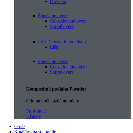
Drevená
Špeciálne dvere
Celosklenené dvere
Skryté dvere
Príslušenstvo k podlahám
Lišty
Špeciálne dvere
Celosklenené dvere
Skryté dvere
Kompozitná podlaha Parador
Odolná voči každému oderu
Preskúmať
Kľučky
O nás
Katalógy na stiahnutie