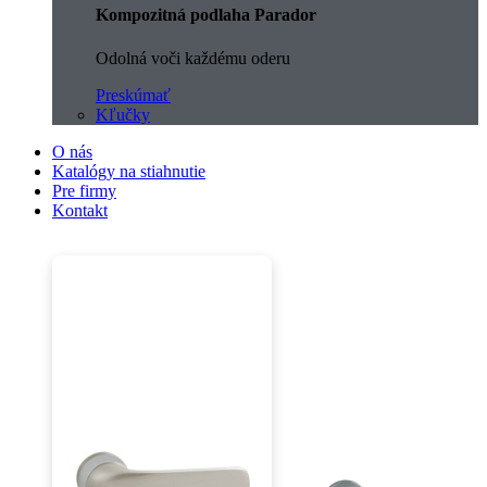
Kompozitná podlaha Parador
Odolná voči každému oderu
Preskúmať
Kľučky
O nás
Katalógy na stiahnutie
Pre firmy
Kontakt