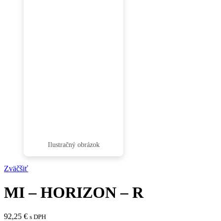
Zväčšiť
MI – HORIZON – R
92,25
€
s DPH