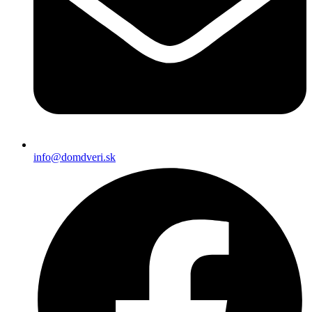
info@domdveri.sk