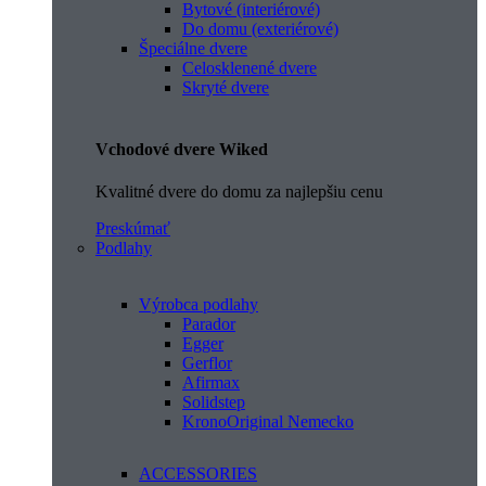
Bytové (interiérové)
Do domu (exteriérové)
Špeciálne dvere
Celosklenené dvere
Skryté dvere
Vchodové dvere Wiked
Kvalitné dvere do domu za najlepšiu cenu
Preskúmať
Podlahy
Výrobca podlahy
Parador
Egger
Gerflor
Afirmax
Solidstep
KronoOriginal Nemecko
ACCESSORIES