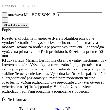
Cena bez DPH:
75,00
€
množstvo MI - HORIZON - R
Vložiť do košíka
Popis
Rozetová kľučka na interiérové dvere s okrúhlou rozetou je
vyrobená z tradičného vysoko-kvalitného materiálu – masívna
mosadz lisovaná za horúca a je povrchovo upravená. Technológia
využívaná pri najkvalitnejších produktoch. Rozeta má priemer 50
mm.
Kľučka z rady Mariani Design line obsahuje vratný mechanizmus v
kovovom puzdre. Výstupky na rozete zabraňujú jej pretáčaniu a
skrutky na preskrutkovanie cez celú šírku dverí zaručia pevnejšie a
stabilnejšie uchytenie kovania. Výsledná konštrukcia spája funkčné
aj ergonomické požiadavky, v masívnom modernom dizajne.
Je to len na Vašom rozhodnutí, aké prevedenie a aký typ otvoru si
vyberiete z našej širokej ponuky. V prípade, že sa neviete
rozhodnúť, radi Vám poradíme a pomôžeme s výberom.
Ďalšie informácie
Typ otvoru
rozety BB