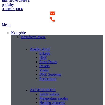
0
items
0,00
€
Menu
Kategórie
Interiérové dvere
Značky dverí
Erkado
DRE
Porta Doors
Invado
Voster
DRE Supreme
Perfectdoor
ACCESSORIES
Safety valves
Magnesium anodes
Heating elements