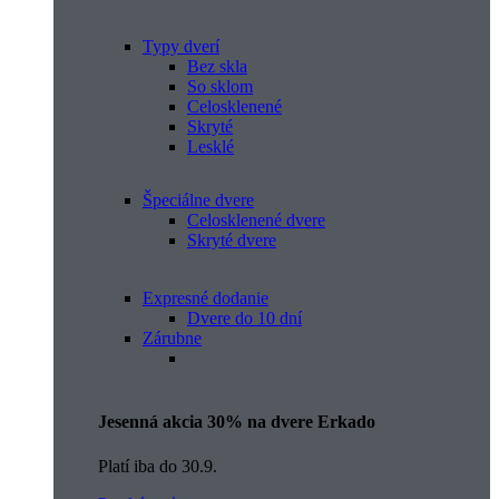
Typy dverí
Bez skla
So sklom
Celosklenené
Skryté
Lesklé
Špeciálne dvere
Celosklenené dvere
Skryté dvere
Expresné dodanie
Dvere do 10 dní
Zárubne
Jesenná akcia 30% na dvere Erkado
Platí iba do 30.9.