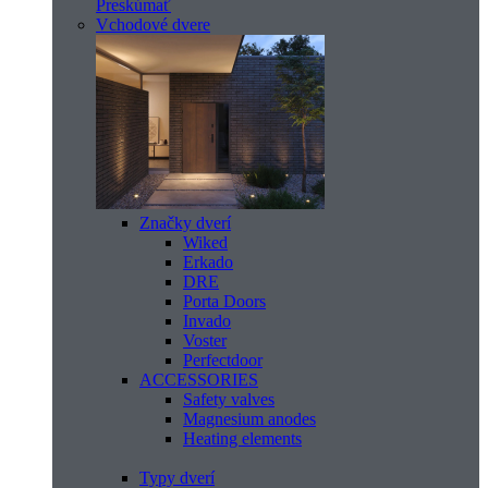
Preskúmať
Vchodové dvere
Značky dverí
Wiked
Erkado
DRE
Porta Doors
Invado
Voster
Perfectdoor
ACCESSORIES
Safety valves
Magnesium anodes
Heating elements
Typy dverí