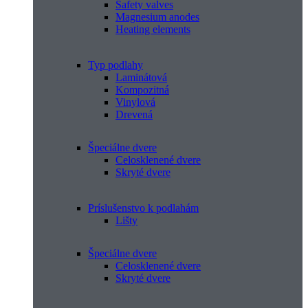
Safety valves
Magnesium anodes
Heating elements
Typ podlahy
Laminátová
Kompozitná
Vinylová
Drevená
Špeciálne dvere
Celosklenené dvere
Skryté dvere
Príslušenstvo k podlahám
Lišty
Špeciálne dvere
Celosklenené dvere
Skryté dvere