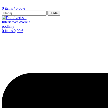
0
items
/
0,00
€
Hľadaj
0
items
0,00
€