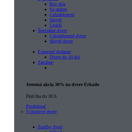
Bez skla
So sklom
Celosklenené
Skryté
Lesklé
Špeciálne dvere
Celosklenené dvere
Skryté dvere
Expresné dodanie
Dvere do 10 dní
Zárubne
Jesenná akcia 30% na dvere Erkado
Platí iba do 30.9.
Preskúmať
Vchodové dvere
Značky dverí