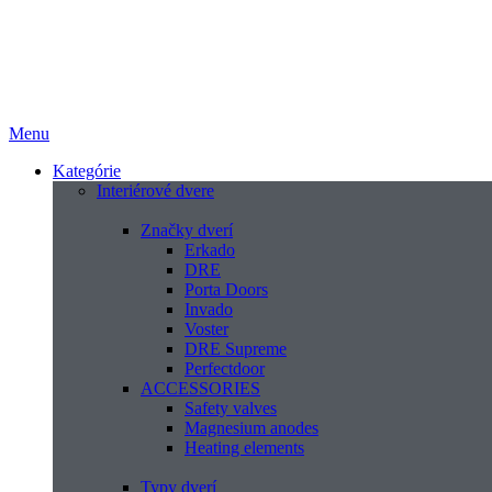
Menu
Kategórie
Interiérové dvere
Značky dverí
Erkado
DRE
Porta Doors
Invado
Voster
DRE Supreme
Perfectdoor
ACCESSORIES
Safety valves
Magnesium anodes
Heating elements
Typy dverí