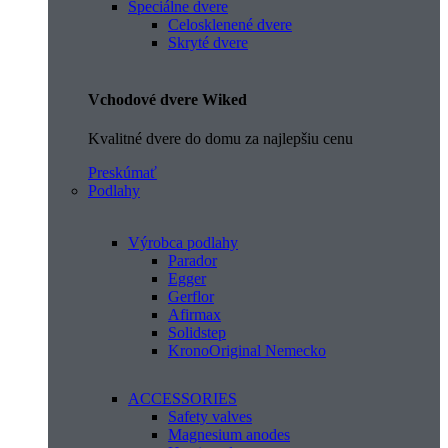
Špeciálne dvere
Celosklenené dvere
Skryté dvere
Vchodové dvere Wiked
Kvalitné dvere do domu za najlepšiu cenu
Preskúmať
Podlahy
Výrobca podlahy
Parador
Egger
Gerflor
Afirmax
Solidstep
KronoOriginal Nemecko
ACCESSORIES
Safety valves
Magnesium anodes