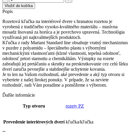
MI
Vložiť do košíka
-
Popis
COMET
-
Rozetová kľučka na interiérové dvere s hranatou rozetou je
HR
vyrobená z tradičného vysoko-kvalitného materiálu – masívna
mosadz lisovaná za horúca a je povrchovo upravená. Technológia
využívaná pri najkvalitnejších produktoch.
Kľučka z rady Mariani Standard line obsahuje vratný mechanizmus
v puzdre z polyamidu – špeciálneho plastu s výbornými
mechanickými vlastnosťami (klzné vlastnosti, tepelná odolnosť,
odolnosť prtori starnutiu a chemikáliám. Výstupky na rozete
zabraňujú jej pretáčaniu a skrutky na preskrutkovanie cez celú šírku
dverí zaručia pevnejšie a stabilnejšie uchytenie kovania.
Je to len na Vašom rozhodnutí, aké prevedenie a aký typ otvoru si
vyberiete z našej širokej ponuky. V prípade, že sa neviete
rozhodnúť, radi Vám poradíme a pomôžeme s výberom.
Ďalšie informácie
Typ otvoru
rozety PZ
Prevedenie interiérových dverí
kľučka/kľučka