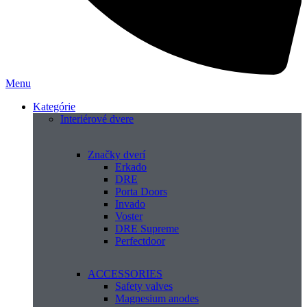
Menu
Kategórie
Interiérové dvere
Značky dverí
Erkado
DRE
Porta Doors
Invado
Voster
DRE Supreme
Perfectdoor
ACCESSORIES
Safety valves
Magnesium anodes