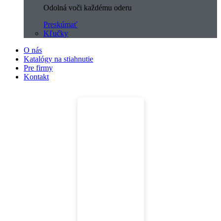
Odolná voči každému oderu
Preskúmať
Kľučky
O nás
Katalógy na stiahnutie
Pre firmy
Kontakt