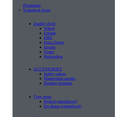
Preskúmať
Vchodové dvere
Značky dverí
Wiked
Erkado
DRE
Porta Doors
Invado
Voster
Perfectdoor
ACCESSORIES
Safety valves
Magnesium anodes
Heating elements
Typy dverí
Bytové (interiérové)
Do domu (exteriérové)