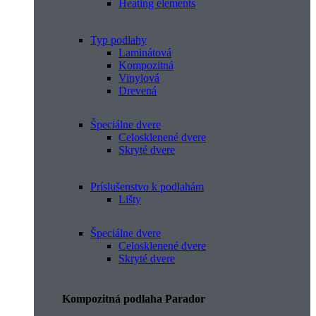
Heating elements
Typ podlahy
Laminátová
Kompozitná
Vinylová
Drevená
Špeciálne dvere
Celosklenené dvere
Skryté dvere
Príslušenstvo k podlahám
Lišty
Špeciálne dvere
Celosklenené dvere
Skryté dvere
Kompozitná podlaha Parador