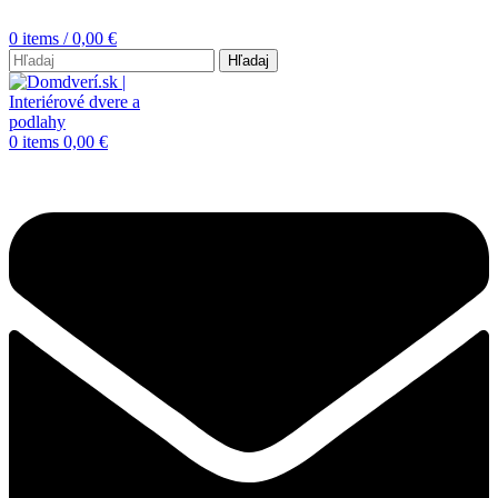
0
items
/
0,00
€
Hľadaj
0
items
0,00
€