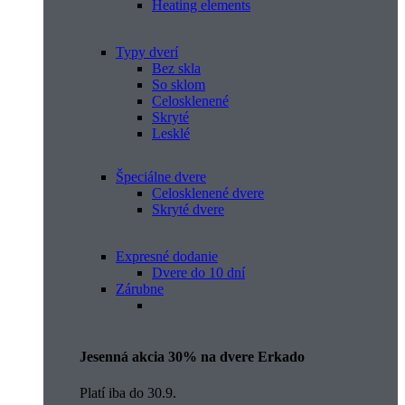
Heating elements
Typy dverí
Bez skla
So sklom
Celosklenené
Skryté
Lesklé
Špeciálne dvere
Celosklenené dvere
Skryté dvere
Expresné dodanie
Dvere do 10 dní
Zárubne
Jesenná akcia 30% na dvere Erkado
Platí iba do 30.9.