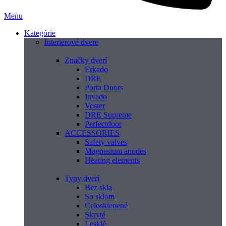
Menu
Kategórie
Interiérové dvere
Značky dverí
Erkado
DRE
Porta Doors
Invado
Voster
DRE Supreme
Perfectdoor
ACCESSORIES
Safety valves
Magnesium anodes
Heating elements
Typy dverí
Bez skla
So sklom
Celosklenené
Skryté
Lesklé