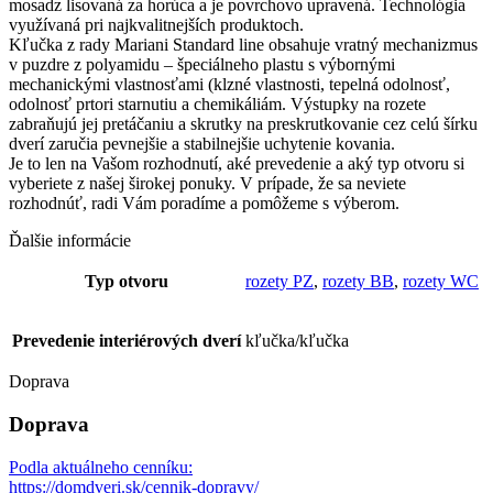
mosadz lisovaná za horúca a je povrchovo upravená. Technológia
využívaná pri najkvalitnejších produktoch.
Kľučka z rady Mariani Standard line obsahuje vratný mechanizmus
v puzdre z polyamidu – špeciálneho plastu s výbornými
mechanickými vlastnosťami (klzné vlastnosti, tepelná odolnosť,
odolnosť prtori starnutiu a chemikáliám. Výstupky na rozete
zabraňujú jej pretáčaniu a skrutky na preskrutkovanie cez celú šírku
dverí zaručia pevnejšie a stabilnejšie uchytenie kovania.
Je to len na Vašom rozhodnutí, aké prevedenie a aký typ otvoru si
vyberiete z našej širokej ponuky. V prípade, že sa neviete
rozhodnúť, radi Vám poradíme a pomôžeme s výberom.
Ďalšie informácie
Typ otvoru
rozety PZ
,
rozety BB
,
rozety WC
Prevedenie interiérových dverí
kľučka/kľučka
Doprava
Doprava
Podla aktuálneho cenníku:
https://domdveri.sk/cennik-dopravy/