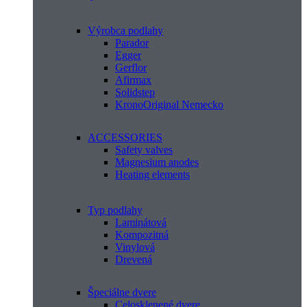
Výrobca podlahy
Parador
Egger
Gerflor
Afirmax
Solidstep
KronoOriginal Nemecko
ACCESSORIES
Safety valves
Magnesium anodes
Heating elements
Typ podlahy
Laminátová
Kompozitná
Vinylová
Drevená
Špeciálne dvere
Celosklenené dvere