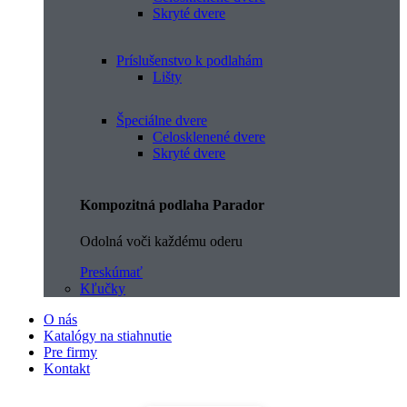
Skryté dvere
Príslušenstvo k podlahám
Lišty
Špeciálne dvere
Celosklenené dvere
Skryté dvere
Kompozitná podlaha Parador
Odolná voči každému oderu
Preskúmať
Kľučky
O nás
Katalógy na stiahnutie
Pre firmy
Kontakt