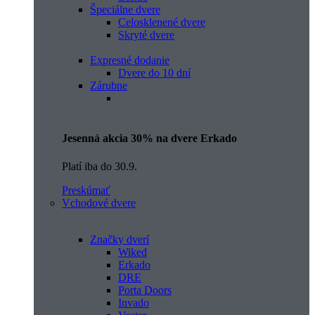
Špeciálne dvere
Celosklenené dvere
Skryté dvere
Expresné dodanie
Dvere do 10 dní
Zárubne
Jesenná akcia 30% na dvere Erkado
Platí iba do 30.9.
Preskúmať
Vchodové dvere
Značky dverí
Wiked
Erkado
DRE
Porta Doors
Invado