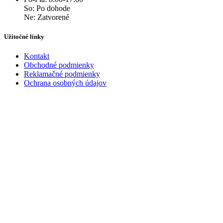
So: Po dohode
Ne: Zatvorené
Užitočné linky
Kontakt
Obchodné podmienky
Reklamačné podmienky
Ochrana osobných údajov
Kontakt
+421 940 179 841
info@domdveri.sk
Facebook
Instagram
Web vytvoril
Gemini Digital s.r.o.
Všetky práva vyhradené 2024