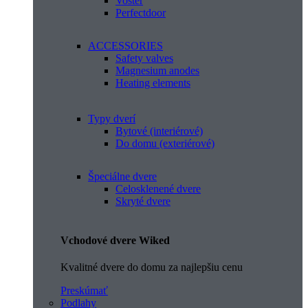
Voster
Perfectdoor
ACCESSORIES
Safety valves
Magnesium anodes
Heating elements
Typy dverí
Bytové (interiérové)
Do domu (exteriérové)
Špeciálne dvere
Celosklenené dvere
Skryté dvere
Vchodové dvere Wiked
Kvalitné dvere do domu za najlepšiu cenu
Preskúmať
Podlahy