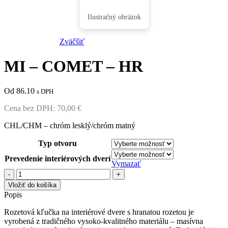
Zväčšiť
MI – COMET – HR
Od 86.10
s DPH
Cena bez DPH:
70,00
€
CHL/CHM – chróm lesklý/chróm matný
Typ otvoru
Prevedenie interiérových dverí
Vymazať
množstvo
MI
Vložiť do košíka
-
Popis
COMET
-
Rozetová kľučka na interiérové dvere s hranatou rozetou je
HR
vyrobená z tradičného vysoko-kvalitného materiálu – masívna