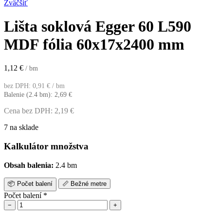
Zväčšiť
Lišta soklová Egger 60 L590
MDF fólia 60x17x2400 mm
1,12
€
/ bm
bez DPH:
0,91
€
/ bm
Balenie (2.4 bm):
2,69
€
Cena bez DPH:
2,19
€
7 na sklade
Kalkulátor množstva
Obsah balenia:
2.4 bm
📦
Počet balení
📏
Bežné metre
Počet balení
*
−
+