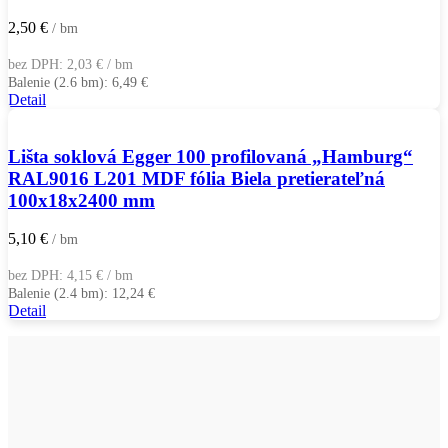
2,50
€
/ bm
bez DPH:
2,03
€
/ bm
Balenie (2.6 bm):
6,49
€
Detail
Lišta soklová Egger 100 profilovaná „Hamburg“
RAL9016 L201 MDF fólia Biela pretierateľná
100x18x2400 mm
5,10
€
/ bm
bez DPH:
4,15
€
/ bm
Balenie (2.4 bm):
12,24
€
Detail