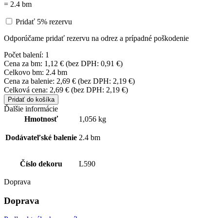
=
2.4
bm
Pridať 5% rezervu
Odporúčame pridať rezervu na odrez a prípadné poškodenie
Počet balení:
1
Cena za bm:
1,12
€
(bez DPH:
0,91
€
)
Celkovo bm:
2.4 bm
Cena za balenie:
2,69
€
(bez DPH:
2,19
€
)
Celková cena:
2,69
€
(bez DPH:
2,19
€
)
Pridať do košíka
Ďalšie informácie
Hmotnosť
1,056 kg
Dodávateľské balenie
2.4 bm
Číslo dekoru
L590
Doprava
Doprava