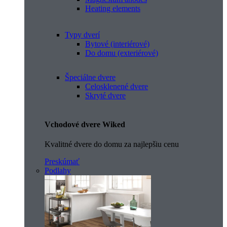
Heating elements
Typy dverí
Bytové (interiérové)
Do domu (exteriérové)
Špeciálne dvere
Celosklenené dvere
Skryté dvere
Vchodové dvere Wiked
Kvalitné dvere do domu za najlepšiu cenu
Preskúmať
Podlahy