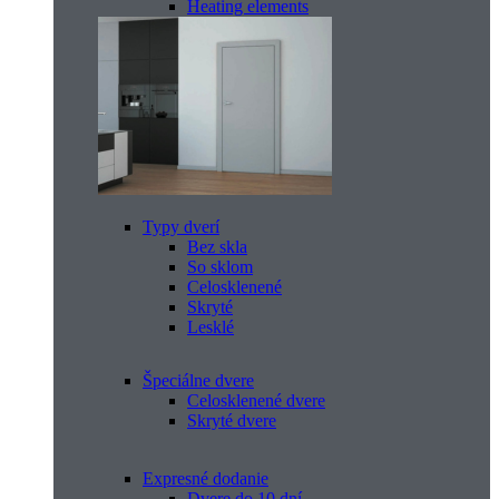
Heating elements
Typy dverí
Bez skla
So sklom
Celosklenené
Skryté
Lesklé
Špeciálne dvere
Celosklenené dvere
Skryté dvere
Expresné dodanie
Dvere do 10 dní