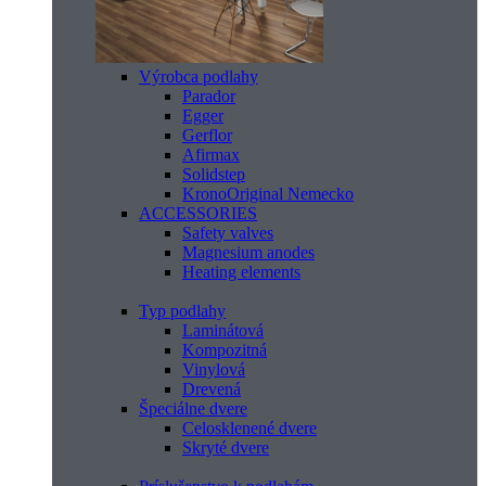
Výrobca podlahy
Parador
Egger
Gerflor
Afirmax
Solidstep
KronoOriginal Nemecko
ACCESSORIES
Safety valves
Magnesium anodes
Heating elements
Typ podlahy
Laminátová
Kompozitná
Vinylová
Drevená
Špeciálne dvere
Celosklenené dvere
Skryté dvere