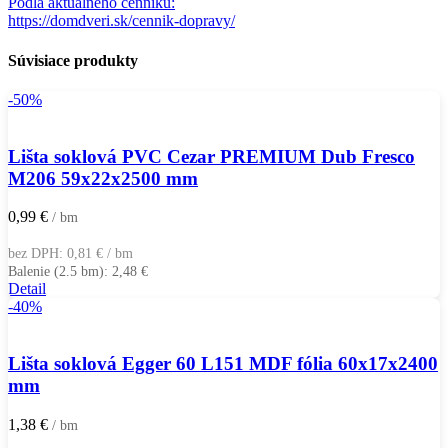
Podla aktuálneho cenníku:
https://domdveri.sk/cennik-dopravy/
Súvisiace produkty
-50%
Lišta soklová PVC Cezar PREMIUM Dub Fresco
M206 59x22x2500 mm
0,99
€
/ bm
bez DPH:
0,81
€
/ bm
Balenie (2.5 bm):
2,48
€
Detail
-40%
Lišta soklová Egger 60 L151 MDF fólia 60x17x2400
mm
1,38
€
/ bm