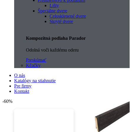
Príslušenstvo k podlahám
Lišty
Špeciálne dvere
Celosklenené dvere
Skryté dvere
Kompozitná podlaha Parador
Odolná voči každému oderu
Preskúmať
Kľučky
O nás
Katalógy na stiahnutie
Pre firmy
Kontakt
-60%