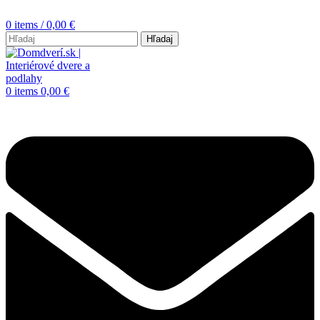
0
items
/
0,00
€
Hľadaj
0
items
0,00
€