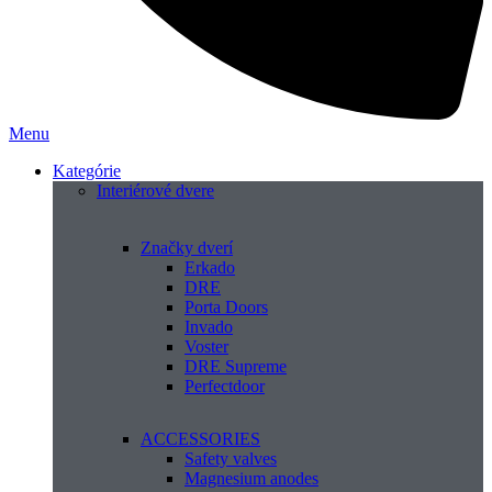
Menu
Kategórie
Interiérové dvere
Značky dverí
Erkado
DRE
Porta Doors
Invado
Voster
DRE Supreme
Perfectdoor
ACCESSORIES
Safety valves
Magnesium anodes