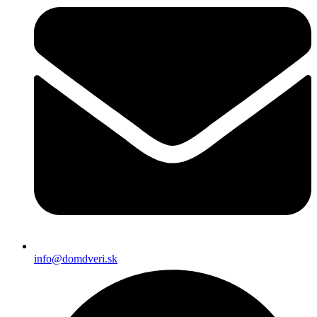
info@domdveri.sk