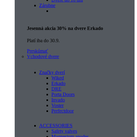
Zárubne
Jesenná akcia 30% na dvere Erkado
Platí iba do 30.9.
Preskúmať
Vchodové dvere
Značky dverí
Wiked
Erkado
DRE
Porta Doors
Invado
Voster
Perfectdoor
ACCESSORIES
Safety valves
Magnesium anodes