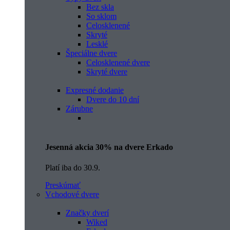
Bez skla
So sklom
Celosklenené
Skryté
Lesklé
Špeciálne dvere
Celosklenené dvere
Skryté dvere
Expresné dodanie
Dvere do 10 dní
Zárubne
Jesenná akcia 30% na dvere Erkado
Platí iba do 30.9.
Preskúmať
Vchodové dvere
Značky dverí
Wiked