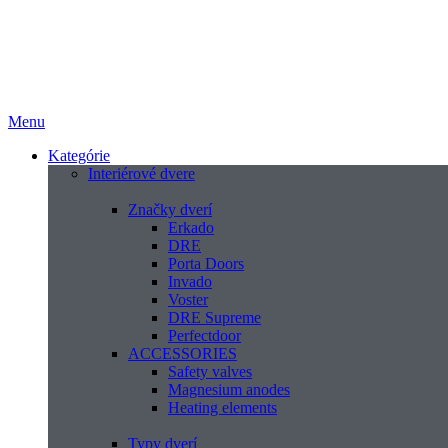
Menu
Kategórie
Interiérové dvere
Značky dverí
Erkado
DRE
Porta Doors
Invado
Voster
DRE Supreme
Perfectdoor
ACCESSORIES
Safety valves
Magnesium anodes
Heating elements
Typy dverí