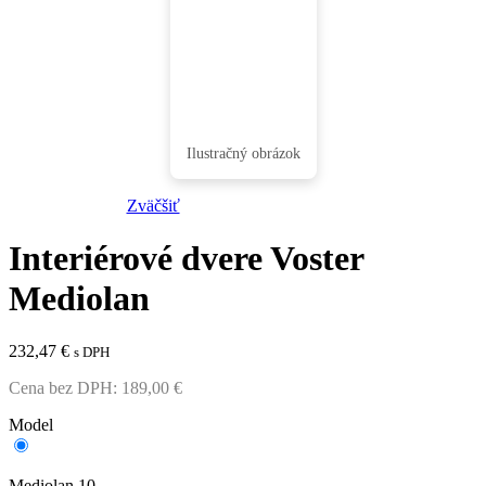
Zväčšiť
Interiérové dvere Voster
Mediolan
232,47
€
s DPH
Cena bez DPH:
189,00
€
Model
Mediolan 10