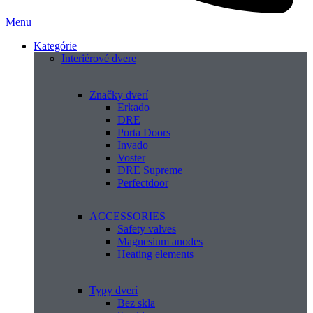
Menu
Kategórie
Interiérové dvere
Značky dverí
Erkado
DRE
Porta Doors
Invado
Voster
DRE Supreme
Perfectdoor
ACCESSORIES
Safety valves
Magnesium anodes
Heating elements
Typy dverí
Bez skla