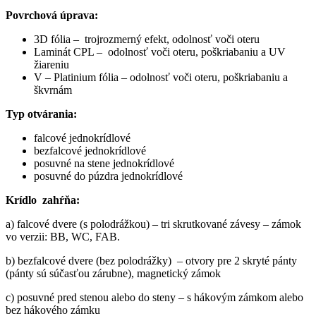
Povrchová úprava:
3D fólia – trojrozmerný efekt, odolnosť voči oteru
Laminát CPL – odolnosť voči oteru, poškriabaniu a UV
žiareniu
V – Platinium fólia – odolnosť voči oteru, poškriabaniu a
škvrnám
Typ otvárania:
falcové jednokrídlové
bezfalcové jednokrídlové
posuvné na stene jednokrídlové
posuvné do púzdra jednokrídlové
Krídlo zahŕňa:
a) falcové dvere (s polodrážkou) – tri skrutkované závesy – zámok
vo verzii: BB, WC, FAB.
b) bezfalcové dvere (bez polodrážky) – otvory pre 2 skryté pánty
(pánty sú súčasťou zárubne), magnetický zámok
c) posuvné pred stenou alebo do steny – s hákovým zámkom alebo
bez hákového zámku