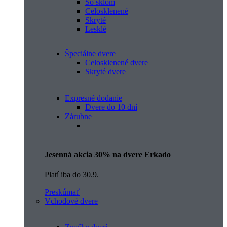
So sklom
Celosklenené
Skryté
Lesklé
Špeciálne dvere
Celosklenené dvere
Skryté dvere
Expresné dodanie
Dvere do 10 dní
Zárubne
Jesenná akcia 30% na dvere Erkado
Platí iba do 30.9.
Preskúmať
Vchodové dvere