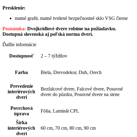
Presklenie:
matné grafit, matné tvrdené bezpečnostné sklo VSG čierne
Poznámka:
Dvojkrídlové dvere robíme na požiadavku.
Dostupná slovenská aj poľská norma dverí.
Ďalšie informácie
Dostupnosť
2 – 7 týždňov
Farba
Biela, Drevodekor, Dub, Orech
Prevedenie
Bezfalcové dvere, Falcové dvere, Posuvné
interiérových
dvere do púzdra, Posuvné dvere na stene
dverí
Povrchová
Fólia, Laminát CPL
úprava
Šírka
interiérových
60 cm, 70 cm, 80 cm, 90 cm
dverí