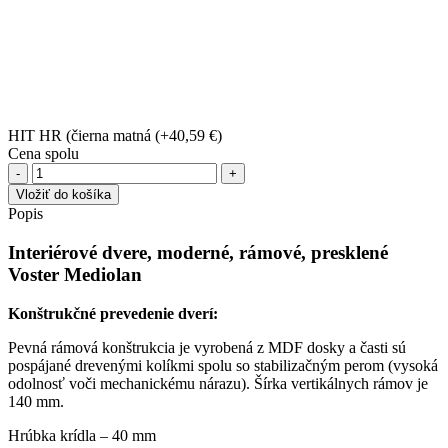
HIT HR (čierna matná
(+40,59 €)
Cena spolu
množstvo
Interiérové
Vložiť do košíka
dvere
Popis
Voster
Mediolan
Interiérové dvere, moderné, rámové, presklené
Voster Mediolan
Konštrukčné prevedenie dverí:
Pevná rámová konštrukcia je vyrobená z MDF dosky a časti sú
pospájané drevenými kolíkmi spolu so stabilizačným perom (vysoká
odolnosť voči mechanickému nárazu). Šírka vertikálnych rámov je
140 mm.
Hrúbka krídla – 40 mm