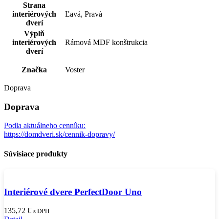
Strana
interiérových
Ľavá, Pravá
dverí
Výplň
interiérových
Rámová MDF konštrukcia
dverí
Značka
Voster
Doprava
Doprava
Podla aktuálneho cenníku:
https://domdveri.sk/cennik-dopravy/
Súvisiace produkty
Interiérové dvere PerfectDoor Uno
135,72
€
s DPH