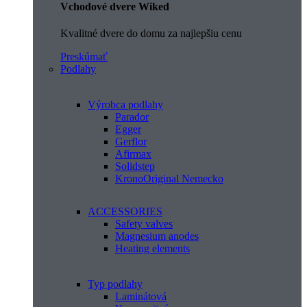
Vchodové dvere Wiked
Kvalitné dvere do domu za najlepšiu cenu
Preskúmať
Podlahy
Výrobca podlahy
Parador
Egger
Gerflor
Afirmax
Solidstep
KronoOriginal Nemecko
ACCESSORIES
Safety valves
Magnesium anodes
Heating elements
Typ podlahy
Laminátová