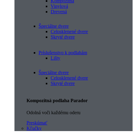
Kompozitná
Vinylová
Drevená
Špeciálne dvere
Celosklenené dvere
Skryté dvere
Príslušenstvo k podlahám
Lišty
Špeciálne dvere
Celosklenené dvere
Skryté dvere
Kompozitná podlaha Parador
Odolná voči každému oderu
Preskúmať
Kľučky