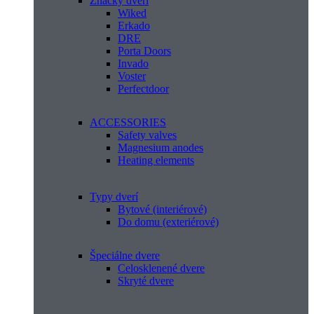
Značky dverí
Wiked
Erkado
DRE
Porta Doors
Invado
Voster
Perfectdoor
ACCESSORIES
Safety valves
Magnesium anodes
Heating elements
Typy dverí
Bytové (interiérové)
Do domu (exteriérové)
Špeciálne dvere
Celosklenené dvere
Skryté dvere