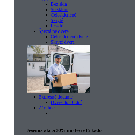
Bez skla
So sklom
Celosklenené
Skryté
Lesklé
Špeciálne dvere
Celosklenené dvere
Skryté dvere
Expresné dodanie
Dvere do 10 dní
Zárubne
Jesenná akcia 30% na dvere Erkado