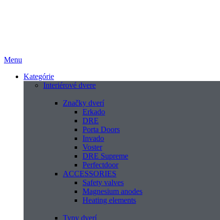
Menu
Kategórie
Interiérové dvere
Značky dverí
Erkado
DRE
Porta Doors
Invado
Voster
DRE Supreme
Perfectdoor
ACCESSORIES
Safety valves
Magnesium anodes
Heating elements
Typy dverí