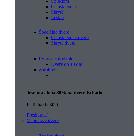
So sklom
Celosklenené
Skryté
Lesklé
Špeciálne dvere
Celosklenené dvere
Skryté dvere
Expresné dodanie
Dvere do 10 dní
Zárubne
Jesenná akcia 30% na dvere Erkado
Platí iba do 30.9.
Preskúmať
Vchodové dvere