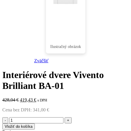
Zväčšiť
Interiérové dvere Vivento
Brilliant BA-01
Pôvodná
Aktuálna
428,04
€
419,43
€
s DPH
cena
cena
Cena bez DPH:
341,00
€
bola:
je:
428,04 €.
419,43 €.
množstvo
Interiérové
Vložiť do košíka
dvere