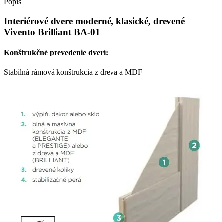
Popis
Vivento
Brilliant
Interiérové dvere moderné, klasické, drevené
BA-
Vivento Brilliant BA-01
01
Konštrukčné prevedenie dverí:
Stabilná rámová konštrukcia z dreva a MDF