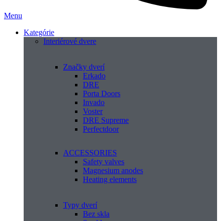
Menu
Kategórie
Interiérové dvere
Značky dverí
Erkado
DRE
Porta Doors
Invado
Voster
DRE Supreme
Perfectdoor
ACCESSORIES
Safety valves
Magnesium anodes
Heating elements
Typy dverí
Bez skla