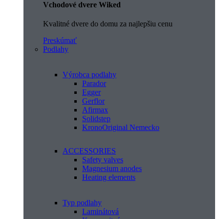
Vchodové dvere Wiked
Kvalitné dvere do domu za najlepšiu cenu
Preskúmať
Podlahy
Výrobca podlahy
Parador
Egger
Gerflor
Afirmax
Solidstep
KronoOriginal Nemecko
ACCESSORIES
Safety valves
Magnesium anodes
Heating elements
Typ podlahy
Laminátová