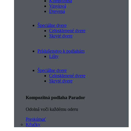
Kompozitná
Vinylová
Drevená
Špeciálne dvere
Celosklenené dvere
Skryté dvere
Príslušenstvo k podlahám
Lišty
Špeciálne dvere
Celosklenené dvere
Skryté dvere
Kompozitná podlaha Parador
Odolná voči každému oderu
Preskúmať
Kľučky