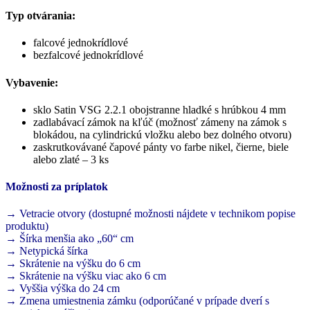
Typ otvárania:
falcové jednokrídlové
bezfalcové jednokrídlové
Vybavenie:
sklo Satin VSG 2.2.1 obojstranne hladké s hrúbkou 4 mm
zadlabávací zámok na kľúč (možnosť zámeny na zámok s
blokádou, na cylindrickú vložku alebo bez dolného otvoru)
zaskrutkovávané čapové pánty vo farbe nikel, čierne, biele
alebo zlaté – 3 ks
Možnosti za príplatok
→ Vetracie otvory (dostupné možnosti nájdete v technikom popise
produktu)
→ Šírka menšia ako „60“ cm
→ Netypická šírka
→ Skrátenie na výšku do 6 cm
→ Skrátenie na výšku viac ako 6 cm
→ Vyššia výška do 24 cm
→ Zmena umiestnenia zámku (odporúčané v prípade dverí s