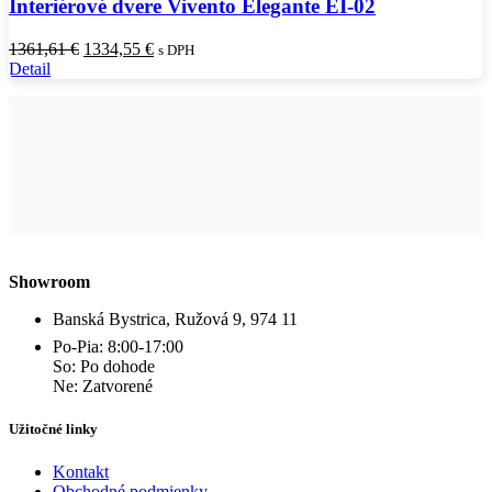
Interiérové dvere Vivento Elegante EI-02
Pôvodná
Aktuálna
1361,61
€
1334,55
€
s DPH
cena
cena
Detail
bola:
je:
1361,61 €.
1334,55 €.
Showroom
Banská Bystrica, Ružová 9, 974 11
Po-Pia: 8:00-17:00
So: Po dohode
Ne: Zatvorené
Užitočné linky
Kontakt
Obchodné podmienky