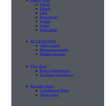
Značky dverí
Wiked
Erkado
DRE
Porta Doors
Invado
Voster
Perfectdoor
ACCESSORIES
Safety valves
Magnesium anodes
Heating elements
Typy dverí
Bytové (interiérové)
Do domu (exteriérové)
Špeciálne dvere
Celosklenené dvere
Skryté dvere