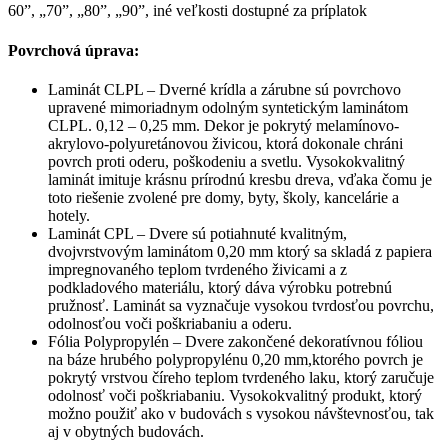
60”, „70”, „80”, „90”, iné veľkosti dostupné za príplatok
Povrchová úprava:
Laminát CLPL – Dverné krídla a zárubne sú povrchovo
upravené mimoriadnym odolným syntetickým laminátom
CLPL. 0,12 – 0,25 mm. Dekor je pokrytý melamínovo-
akrylovo-polyuretánovou živicou, ktorá dokonale chráni
povrch proti oderu, poškodeniu a svetlu. Vysokokvalitný
laminát imituje krásnu prírodnú kresbu dreva, vďaka čomu je
toto riešenie zvolené pre domy, byty, školy, kancelárie a
hotely.
Laminát CPL – Dvere sú potiahnuté kvalitným,
dvojvrstvovým laminátom 0,20 mm ktorý sa skladá z papiera
impregnovaného teplom tvrdeného živicami a z
podkladového materiálu, ktorý dáva výrobku potrebnú
pružnosť. Laminát sa vyznačuje vysokou tvrdosťou povrchu,
odolnosťou voči poškriabaniu a oderu.
Fólia Polypropylén – Dvere zakončené dekoratívnou fóliou
na báze hrubého polypropylénu 0,20 mm,ktorého povrch je
pokrytý vrstvou číreho teplom tvrdeného laku, ktorý zaručuje
odolnosť voči poškriabaniu. Vysokokvalitný produkt, ktorý
možno použiť ako v budovách s vysokou návštevnosťou, tak
aj v obytných budovách.