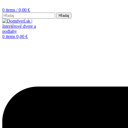
0
items
/
0,00
€
Hľadaj
0
items
0,00
€