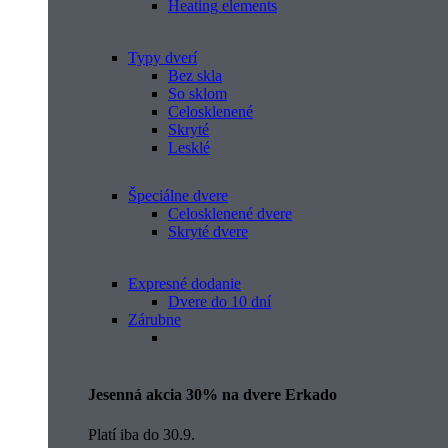
Heating elements
Typy dverí
Bez skla
So sklom
Celosklenené
Skryté
Lesklé
Špeciálne dvere
Celosklenené dvere
Skryté dvere
Expresné dodanie
Dvere do 10 dní
Zárubne
Jesenná akcia 30% na dvere Erkado
Platí iba do 30.9.