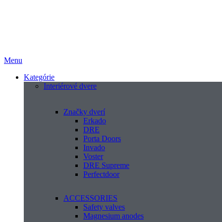
Menu
Kategórie
Interiérové dvere
Značky dverí
Erkado
DRE
Porta Doors
Invado
Voster
DRE Supreme
Perfectdoor
ACCESSORIES
Safety valves
Magnesium anodes