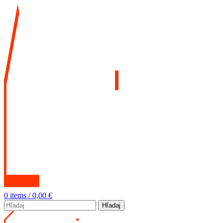
0
items
/
0,00
€
Hľadaj