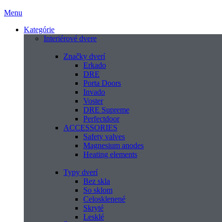
Menu
Kategórie
Interiérové dvere
Značky dverí
Erkado
DRE
Porta Doors
Invado
Voster
DRE Supreme
Perfectdoor
ACCESSORIES
Safety valves
Magnesium anodes
Heating elements
Typy dverí
Bez skla
So sklom
Celosklenené
Skryté
Lesklé