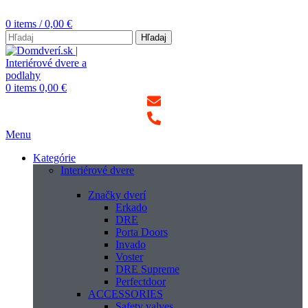
0
items
/
0,00
€
Hľadaj
0
items
0,00
€
Menu
Kategórie
Interiérové dvere
Značky dverí
Erkado
DRE
Porta Doors
Invado
Voster
DRE Supreme
Perfectdoor
ACCESSORIES
Safety valves