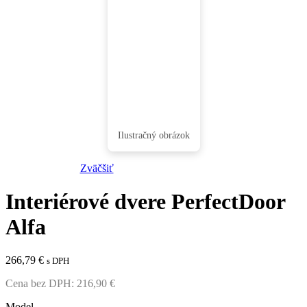
Zväčšiť
Interiérové dvere PerfectDoor
Alfa
266,79
€
s DPH
Cena bez DPH:
216,90
€
Model