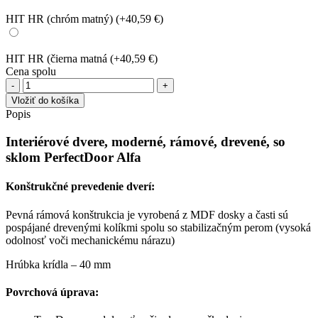
HIT HR (chróm matný)
(+40,59 €)
HIT HR (čierna matná
(+40,59 €)
Cena spolu
množstvo
Interiérové
Vložiť do košíka
dvere
Popis
PerfectDoor
Alfa
Interiérové dvere, moderné, rámové, drevené, so
sklom PerfectDoor Alfa
Konštrukčné prevedenie dverí:
Pevná rámová konštrukcia je vyrobená z MDF dosky a časti sú
pospájané drevenými kolíkmi spolu so stabilizačným perom (vysoká
odolnosť voči mechanickému nárazu)
Hrúbka krídla – 40 mm
Povrchová úprava: