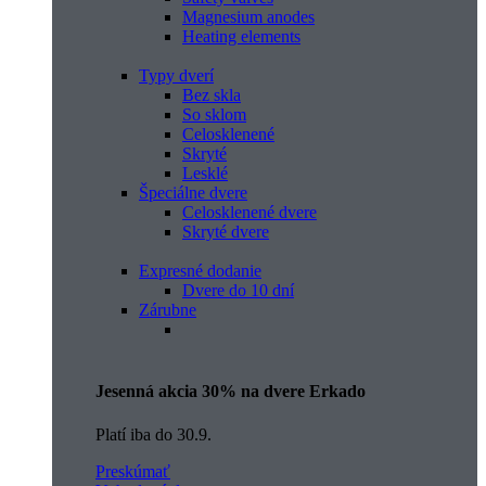
Magnesium anodes
Heating elements
Typy dverí
Bez skla
So sklom
Celosklenené
Skryté
Lesklé
Špeciálne dvere
Celosklenené dvere
Skryté dvere
Expresné dodanie
Dvere do 10 dní
Zárubne
Jesenná akcia 30% na dvere Erkado
Platí iba do 30.9.
Preskúmať