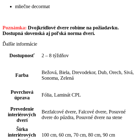
mliečne decormat
Poznámka:
Dvojkrídlové dvere robíme na požiadavku.
Dostupná slovenská aj poľská norma dverí.
Ďalšie informácie
Dostupnosť
2 – 8 týždňov
Bežová, Biela, Drevodekor, Dub, Orech, Sivá,
Farba
Sonoma, Zelená
Povrchová
Fólia, Laminát CPL
úprava
Prevedenie
Bezfalcové dvere, Falcové dvere, Posuvné
interiérových
dvere do púzdra, Posuvné dvere na stene
dverí
Šírka
interiérových
100 cm, 60 cm, 70 cm, 80 cm, 90 cm