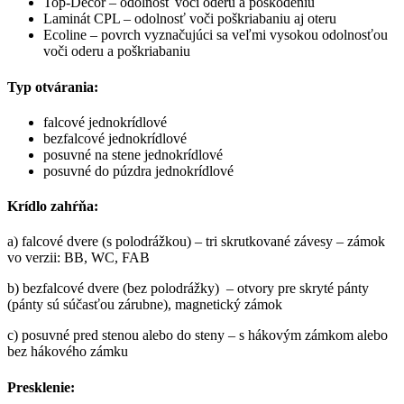
Top-Decor – odolnosť voči oderu a poškodeniu
Laminát CPL – odolnosť voči poškriabaniu aj oteru
Ecoline – povrch vyznačujúci sa veľmi vysokou odolnosťou
voči oderu a poškriabaniu
Typ otvárania:
falcové jednokrídlové
bezfalcové jednokrídlové
posuvné na stene jednokrídlové
posuvné do púzdra jednokrídlové
Krídlo zahŕňa:
a) falcové dvere (s polodrážkou) – tri skrutkované závesy – zámok
vo verzii: BB, WC, FAB
b) bezfalcové dvere (bez polodrážky) – otvory pre skryté pánty
(pánty sú súčasťou zárubne), magnetický zámok
c) posuvné pred stenou alebo do steny – s hákovým zámkom alebo
bez hákového zámku
Presklenie: