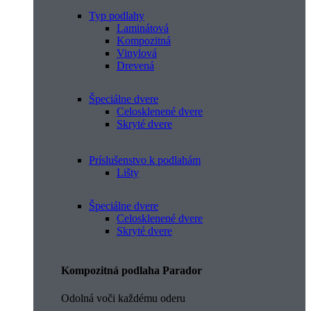
Typ podlahy
Laminátová
Kompozitná
Vinylová
Drevená
Špeciálne dvere
Celosklenené dvere
Skryté dvere
Príslušenstvo k podlahám
Lišty
Špeciálne dvere
Celosklenené dvere
Skryté dvere
Kompozitná podlaha Parador
Odolná voči každému oderu