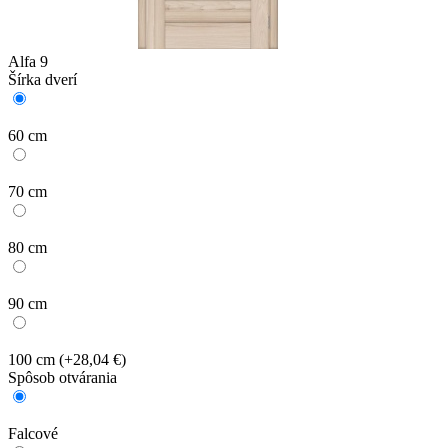
Alfa 9
Šírka dverí
60 cm
70 cm
80 cm
90 cm
100 cm
(+28,04 €)
Spôsob otvárania
Falcové