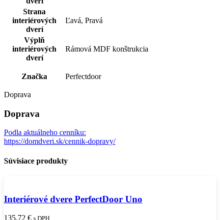
dverí
Strana
interiérových
Ľavá, Pravá
dverí
Výplň
interiérových
Rámová MDF konštrukcia
dverí
Značka
Perfectdoor
Doprava
Doprava
Podla aktuálneho cenníku:
https://domdveri.sk/cennik-dopravy/
Súvisiace produkty
Interiérové dvere PerfectDoor Uno
135,72
€
s DPH