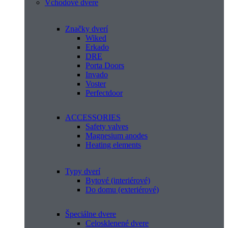
Vchodové dvere
Značky dverí
Wiked
Erkado
DRE
Porta Doors
Invado
Voster
Perfectdoor
ACCESSORIES
Safety valves
Magnesium anodes
Heating elements
Typy dverí
Bytové (interiérové)
Do domu (exteriérové)
Špeciálne dvere
Celosklenené dvere