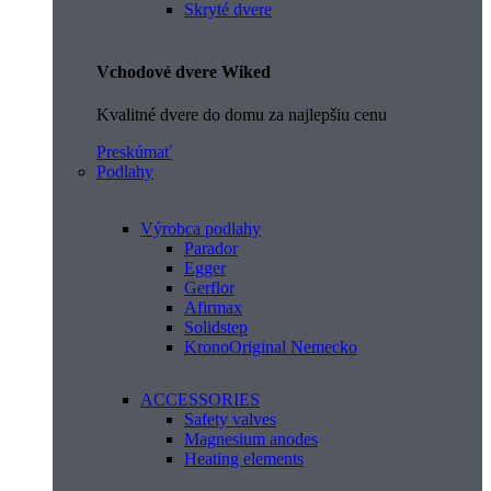
Skryté dvere
Vchodové dvere Wiked
Kvalitné dvere do domu za najlepšiu cenu
Preskúmať
Podlahy
Výrobca podlahy
Parador
Egger
Gerflor
Afirmax
Solidstep
KronoOriginal Nemecko
ACCESSORIES
Safety valves
Magnesium anodes
Heating elements