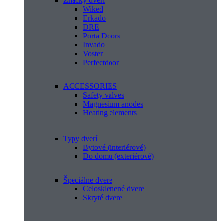
Značky dverí
Wiked
Erkado
DRE
Porta Doors
Invado
Voster
Perfectdoor
ACCESSORIES
Safety valves
Magnesium anodes
Heating elements
Typy dverí
Bytové (interiérové)
Do domu (exteriérové)
Špeciálne dvere
Celosklenené dvere
Skryté dvere