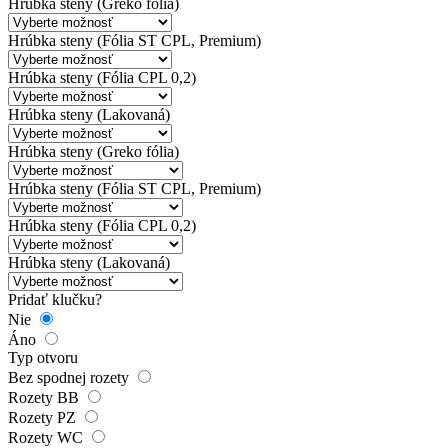
Hrúbka steny (Greko fólia)
Hrúbka steny (Fólia ST CPL, Premium)
Hrúbka steny (Fólia CPL 0,2)
Hrúbka steny (Lakovaná)
Hrúbka steny (Greko fólia)
Hrúbka steny (Fólia ST CPL, Premium)
Hrúbka steny (Fólia CPL 0,2)
Hrúbka steny (Lakovaná)
Pridať klučku?
Nie
Áno
Typ otvoru
Bez spodnej rozety
Rozety BB
Rozety PZ
Rozety WC