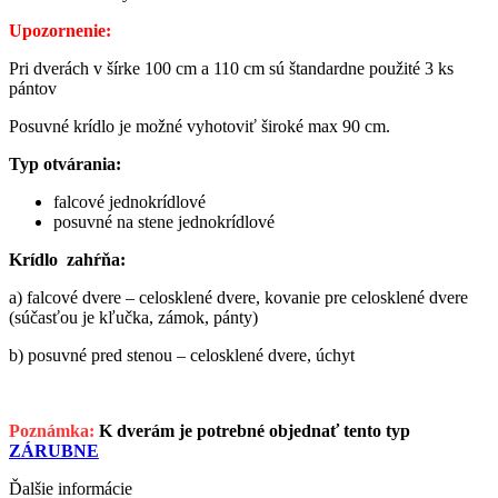
Upozornenie:
Pri dverách v šírke 100 cm a 110 cm sú štandardne použité 3 ks
pántov
Posuvné krídlo je možné vyhotoviť široké max 90 cm.
Typ otvárania:
falcové jednokrídlové
posuvné na stene jednokrídlové
Krídlo zahŕňa:
a) falcové dvere – celosklené dvere, kovanie pre celosklené dvere
(súčasťou je kľučka, zámok, pánty)
b) posuvné pred stenou – celosklené dvere, úchyt
Poznámka:
K dverám je potrebné objednať tento typ
ZÁRUBNE
Ďalšie informácie