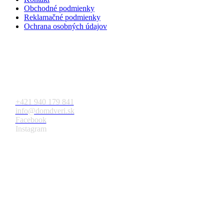
Obchodné podmienky
Reklamačné podmienky
Ochrana osobných údajov
Kontakt
+421 940 179 841
info@domdveri.sk
Facebook
Instagram