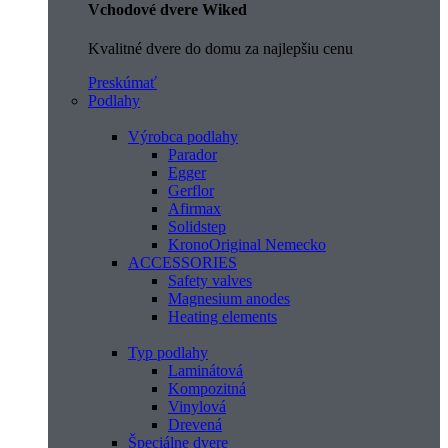
Vchodové dvere Wiked
Kvalitné dvere do domu za najlepšiu cenu
Preskúmať
Podlahy
Výrobca podlahy
Parador
Egger
Gerflor
Afirmax
Solidstep
KronoOriginal Nemecko
ACCESSORIES
Safety valves
Magnesium anodes
Heating elements
Typ podlahy
Laminátová
Kompozitná
Vinylová
Drevená
Špeciálne dvere