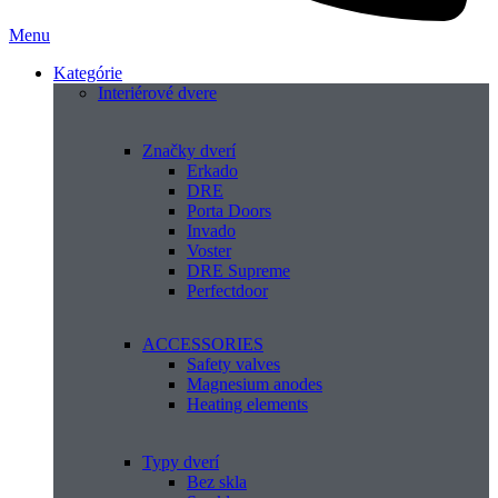
Menu
Kategórie
Interiérové dvere
Značky dverí
Erkado
DRE
Porta Doors
Invado
Voster
DRE Supreme
Perfectdoor
ACCESSORIES
Safety valves
Magnesium anodes
Heating elements
Typy dverí
Bez skla