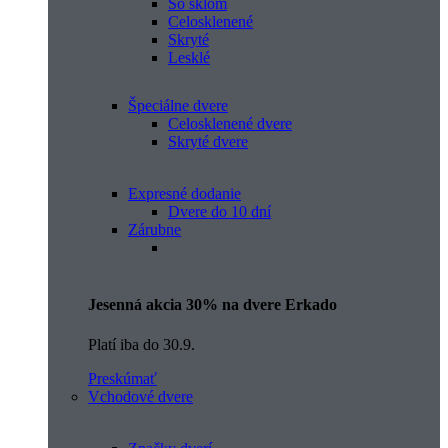
So sklom
Celosklenené
Skryté
Lesklé
Špeciálne dvere
Celosklenené dvere
Skryté dvere
Expresné dodanie
Dvere do 10 dní
Zárubne
Jesenná akcia 30% na dvere Erkado
Platí iba do 30.9.
Preskúmať
Vchodové dvere