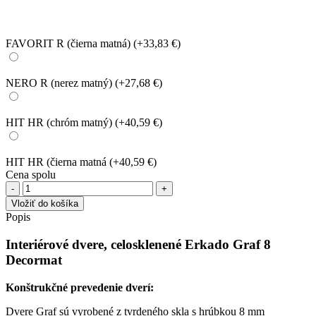
FAVORIT R (čierna matná)
(+33,83 €)
NERO R (nerez matný)
(+27,68 €)
HIT HR (chróm matný)
(+40,59 €)
HIT HR (čierna matná
(+40,59 €)
Cena spolu
množstvo
Interiérové
Vložiť do košíka
dvere
Popis
Erkado
Graf
Interiérové dvere, celosklenené Erkado Graf 8
8
Decormat
Decormat
Konštrukčné prevedenie dverí:
Dvere Graf sú vyrobené z tvrdeného skla s hrúbkou 8 mm