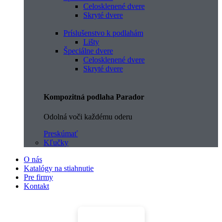
Celosklenené dvere
Skryté dvere
Príslušenstvo k podlahám
Lišty
Špeciálne dvere
Celosklenené dvere
Skryté dvere
Kompozitná podlaha Parador
Odolná voči každému oderu
Preskúmať
Kľučky
O nás
Katalógy na stiahnutie
Pre firmy
Kontakt